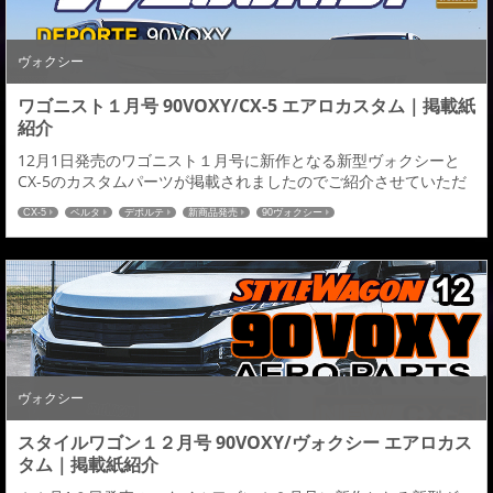
ヴォクシー
ワゴニスト１月号 90VOXY/CX-5 エアロカスタム｜掲載紙
紹介
12月1日発売のワゴニスト１月号に新作となる新型ヴォクシーと
CX-5のカスタムパーツが掲載されましたのでご紹介させていただ
きます。 admiration Belta CX-5admiration DEPORTE 90VOXY
CX-5
ベルタ
デポルテ
新商品発売
90ヴォクシー
掲載号ではアドミレイションのデモカー紹介とは別に、今回マル
カサービス様のMIDホイールの紹介記事と広告にもデモカーをそ
れぞれ使用していただきましたのでこちらもご紹介させていた...
ヴォクシー
スタイルワゴン１２月号 90VOXY/ヴォクシー エアロカス
タム｜掲載紙紹介