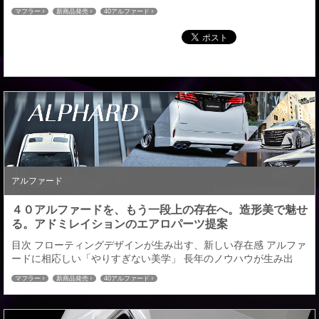
ドミレイションでは、これまで多くのお客様にご好評いただいて
マフラー
新商品発売
40アルファード
きた「チタンHYBRIDテール」、「Vテール（ステンレス）」に加
え、新たに「サテンブラックテール」をラインアップしました。
ブラックアウトスタイルが人気を集める現在、エンブレムやホイ
ールだけでなく、マフラーエンドにもブラッ...
アルファード
４０アルファードを、もう一段上の存在へ。造形美で魅せ
る。アドミレイションのエアロパーツ提案
目次 フローティングデザインが生み出す、新しい存在感 アルファ
ードに相応しい「やりすぎない美学」 長年のノウハウが生み出
す、絶対的な差別化 アドミレイションが提案する、アルファード
マフラー
新商品発売
40アルファード
の完成形 パーツ構成一覧 トータル装着で完成する、アドミレイシ
ョンスタイル コンプリートカー販売のご案内 アドミレイションが
おすすめする40アルファード エアロパーツ 造形美で魅せ、存在感