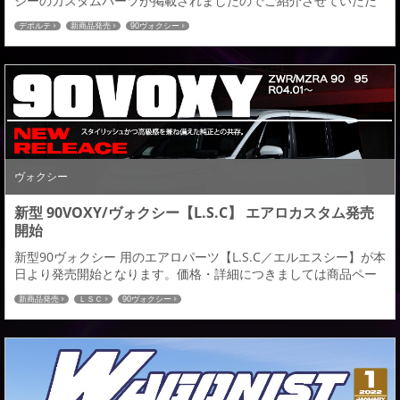
シーのカスタムパーツが掲載されましたのでご紹介させていただ
きます。 ご購読の程宜しくお願い致します。TOYOTA VOXY
デポルテ
新商品発売
90ヴォクシー
ZWR/MZRA 90W・95W 2022.01～admiration L.S.C【１2月１5日
発売】 ー価格・詳細ページーTOYOTA VOXY ZWR/MZRA 90W・
95W 2022.01～■フロントアンダー...
ヴォクシー
新型 90VOXY/ヴォクシー【L.S.C】 エアロカスタム発売
開始
新型90ヴォクシー 用のエアロパーツ【L.S.C／エルエスシー】が本
日より発売開始となります。価格・詳細につきましては商品ペー
ジをご確認ください。 ー価格・詳細ページー TOYOTA VOXY
新商品発売
ＬＳＣ
90ヴォクシー
ZWR/MZRA 90W・95W 2022.01～【１１月１5日発売】■フロン
トアンダースポイラーフロントワンメイクとしても完結できる小
ぶりながらセンター部ににメッキモールを採用した存在感と上質
感を高めヴォ...