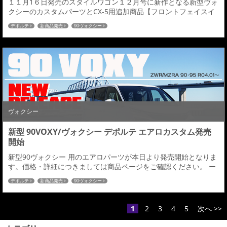
１１月1６日発売のスタイルワゴン１２月号に新作となる新型ヴォ
クシーのカスタムパーツとCX-5用追加商品【フロントフェイスイ
ルミネーショングリル】が掲載されましたのでご紹介させていた
デポルテ
新商品発売
90ヴォクシー
だきます。 ご購読の程宜しくお願い致します。TOYOTA VOXY
ZWR/MZRA 90W・95W 2022.01～【１１月１６日発売】 ー価
格・詳細ページー■フロントハーフスポイラー先鋭かつ独創的なデ
ザインをさらに高...
ヴォクシー
新型 90VOXY/ヴォクシー デポルテ エアロカスタム発売
開始
新型90ヴォクシー 用のエアロパーツが本日より発売開始となりま
す。価格・詳細につきましては商品ページをご確認ください。 ー
価格・詳細ページー TOYOTA VOXY ZWR/MZRA 90W・95W
デポルテ
新商品発売
90ヴォクシー
2022.01～【１１月１６日発売】■フロントハーフスポイラー先鋭
かつ独創的なデザインをさらに高め、造形美に徹底的に拘り抜い
たフロントハーフエッジの効いた幾重にも重なりあう立体デザイ
1
2
3
4
5
次へ >>
ンにデポルテのコン...