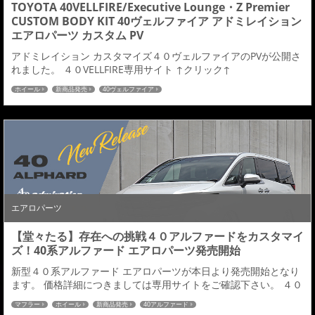
TOYOTA 40VELLFIRE/Executive Lounge・Z Premier
CUSTOM BODY KIT 40ヴェルファイア アドミレイション
エアロパーツ カスタム PV
アドミレイション カスタマイズ４０ヴェルファイアのPVが公開さ
れました。 ４０VELLFIRE専用サイト ↑クリック↑
ホイール
新商品発売
40ヴェルファイア
エアロパーツ
【堂々たる】存在への挑戦４０アルファードをカスタマイ
ズ！40系アルファード エアロパーツ発売開始
新型４０系アルファード エアロパーツが本日より発売開始となり
ます。 価格詳細につきましては専用サイトをご確認下さい。 ４０
ALPHARD専用サイト ↑クリック↑ ■フロントハーフスポイラーダ
マフラー
ホイール
新商品発売
40アルファード
クトやメッキ加飾をあえて施さない造形美溢れるアルファードに