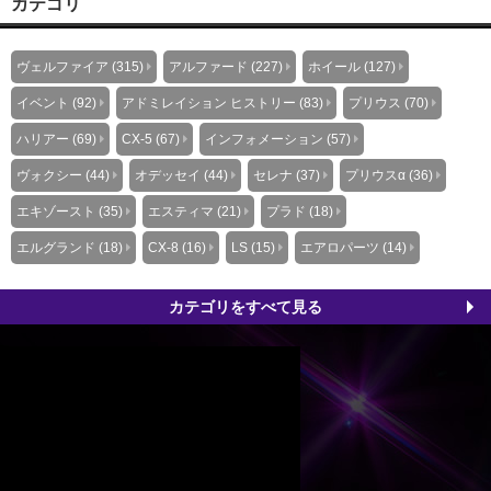
カテゴリ
ヴェルファイア (315)
アルファード (227)
ホイール (127)
イベント (92)
アドミレイション ヒストリー (83)
プリウス (70)
ハリアー (69)
CX-5 (67)
インフォメーション (57)
ヴォクシー (44)
オデッセイ (44)
セレナ (37)
プリウスα (36)
エキゾースト (35)
エスティマ (21)
プラド (18)
エルグランド (18)
CX-8 (16)
LS (15)
エアロパーツ (14)
カテゴリをすべて見る