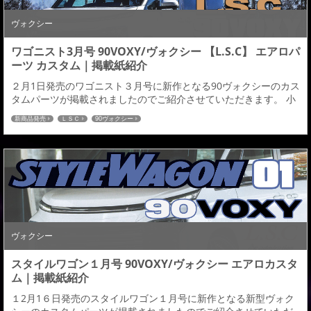
ヴォクシー
ワゴニスト3月号 90VOXY/ヴォクシー 【L.S.C】 エアロパ
ーツ カスタム｜掲載紙紹介
２月1日発売のワゴニスト３月号に新作となる90ヴォクシーのカス
タムパーツが掲載されましたのでご紹介させていただきます。 小
振りながら存在感と上質感を高めるプログラム ご購読の程宜しく
新商品発売
ＬＳＣ
90ヴォクシー
お願い致します。TOYOTA VOXY ZWR/MZRA 90W・95W 2022.01
～admiration L.S.Cー価格・詳細ページーTOYOTA VOXY
ZWR/MZRA 90W・95W 2022.01～■...
ヴォクシー
スタイルワゴン１月号 90VOXY/ヴォクシー エアロカスタ
ム｜掲載紙紹介
１2月1６日発売のスタイルワゴン１月号に新作となる新型ヴォク