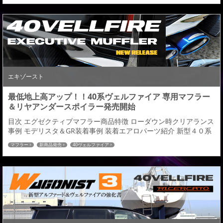
相応しいワイド基調デザインに拘った構成とし、センター部とコ
ーナー（サイド）部を独立した造形とする事で塗分け塗装による
フローティングデザインを採用し立体的...
エキゾースト
最低地上高アップ！！40系ヴェルファイア 専用マフラー
＆リヤアンダースポイラー発売開始
目次 エグゼクティブマフラー商品特徴 ローダウン時クリアランス
事例 モデリスタ＆GR装着事例 装着エアロパーツ紹介 新型４０系
ヴェルファイア用カスタムパーツより、左右デュアル出しマフラ
マフラー
新商品発売
40ヴェルファイア
ー＆専用リアアンダースポイラーが本日より発売開始となりま
す。（エアロ用/純正バンパー対応） ４０VELLFIRE:発売中 設計レ
イアウトに拘り、純正よりも低くならないローダウン車にも対応
した最低地上高アップマフラーと...