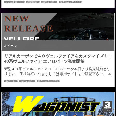
リチェルカート
雑誌掲載
新商品発売
40ヴェルファイア
りのあるお客様に提案する、リアルカーボン（CFRP)を部分的に採
用したカーボン仕様も設定し個性を高めます。 取材ページの他に
もホイールメーカーWEDS様の2024新作ホイールの広告にも掲載
していただいていますのでこちらもご...
ホイール
リアルカーボンで４０ヴェルファイアをカスタマイズ！｜
40系ヴェルファイア エアロパーツ発売開始
新型４０系ヴェルファイア エアロパーツが本日より発売開始とな
ります。 価格詳細につきましては専用サイトをご確認下さい。 ４
０VELLFIRE専用サイト ↑クリック↑ ■フロントアンダースポイラ
ホイール
新商品発売
40ヴェルファイア
ーセンター部左右に立ち上がりを設けたキャラクターデザインを
きっかけに、サイド部との面角の違いを表現しデザインの変化の
特徴を与えた造形美のあるオリジナルデザインとしました。また
アウトラインはストレートデザインに...