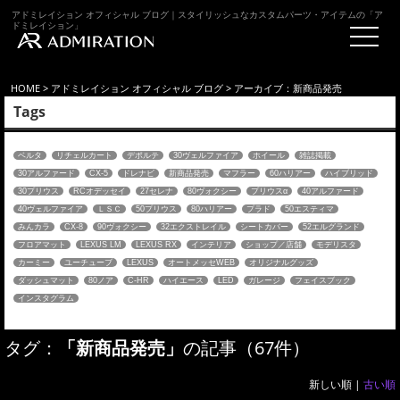
アドミレイション オフィシャル ブログ｜スタイリッシュなカスタムパーツ・アイテムの「ア
ドミレイション」
HOME
>
アドミレイション オフィシャル ブログ
> アーカイブ：新商品発売
Tags
ベルタ
リチェルカート
デポルテ
30ヴェルファイア
ホイール
雑誌掲載
30アルファード
CX-5
ドレナビ
新商品発売
マフラー
60ハリアー
ハイブリッド
30プリウス
RCオデッセイ
27セレナ
80ヴォクシー
プリウスα
40アルファード
40ヴェルファイア
ＬＳＣ
50プリウス
80ハリアー
プラド
50エスティマ
みんカラ
CX-8
90ヴォクシー
32エクストレイル
シートカバー
52エルグランド
フロアマット
LEXUS LM
LEXUS RX
インテリア
ショップ／店舗
モデリスタ
カーミー
ユーチューブ
LEXUS
オートメッセWEB
オリジナルグッズ
ダッシュマット
80ノア
C-HR
ハイエース
LED
ガレージ
フェイスブック
インスタグラム
タグ：
「新商品発売」
の記事（67件）
新しい順 |
古い順