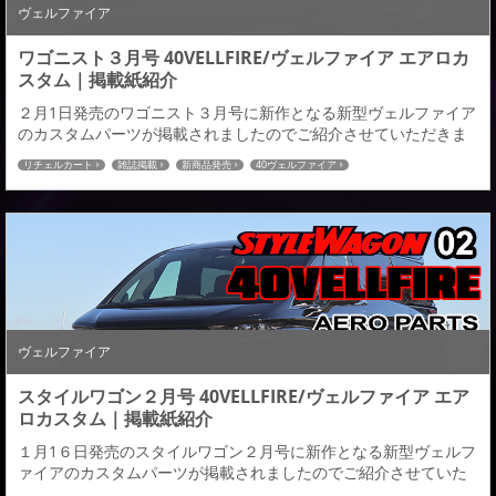
ヴェルファイア
ワゴニスト３月号 40VELLFIRE/ヴェルファイア エアロカ
スタム｜掲載紙紹介
２月1日発売のワゴニスト３月号に新作となる新型ヴェルファイア
のカスタムパーツが掲載されましたのでご紹介させていただきま
す。 フラップ基調としたディフューザータイプを採用。拘りのあ
リチェルカート
雑誌掲載
新商品発売
40ヴェルファイア
るお客様に提案する、リアルカーボン（CFRP)を部分的に採用した
カーボン仕様も設定し個性を高めます。 取材ページの他にもホイ
ールメーカーWEDS様の2024新作ホイールの広告にも掲載してい
ただいていますのでこちらもご紹介さ...
ヴェルファイア
スタイルワゴン２月号 40VELLFIRE/ヴェルファイア エア
ロカスタム｜掲載紙紹介
１月1６日発売のスタイルワゴン２月号に新作となる新型ヴェルフ
ァイアのカスタムパーツが掲載されましたのでご紹介させていた
だきます。 フラップ基調としたディフューザータイプを採用。拘