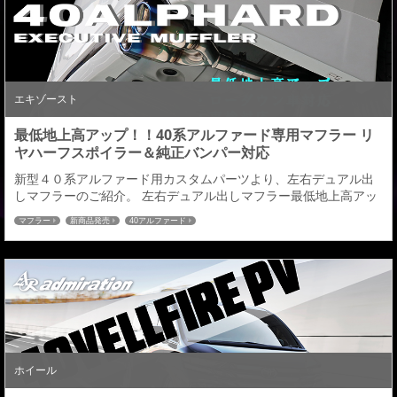
を引き上げる。 トヨタ・アルファ...
エキゾースト
最低地上高アップ！！40系アルファード専用マフラー リ
ヤハーフスポイラー＆純正バンパー対応
新型４０系アルファード用カスタムパーツより、左右デュアル出
しマフラーのご紹介。 左右デュアル出しマフラー最低地上高アッ
プマフラー◆アドミレイションエアロ用/純正バンパー対応用設定
マフラー
新商品発売
40アルファード
有り ４０ALPHARAD：車検対応 ￥167,200（税込）～●AGH40W
：ガソリン車２WD（加速73dB/近接81dB）●AAHH40：ハイブリ
ッド車２WD（加速72dB/近接77dB）テールエンド２種：チタン
HY...
ホイール