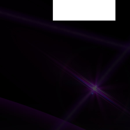
上がってきましたので、早速
スタイルワゴン誌の取材を社
内でしていただきました。掲
載は次号７月１４日発売の２
００回記念号にて紹介されま
す。プレーンな無地柄に、上
質で贅沢な快適空間を与えて
くれる高級フロアマットにな
ります。今回新作の一番の特
徴は、毛足が長く、光沢感が
あり、高級な絨毯のようなさ
わり心地で車内に一歩足を踏
み入れた瞬...