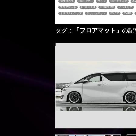
50プリウス
80ハリアー
プラド
50エスティマ
み
フロアマット
LEXUS LM
LEXUS RX
インテリア
オリジナルグッズ
ダッシュマット
80ノア
C-HR
タグ：
「フロアマット」
の記