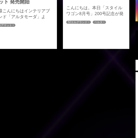
ット 発売開始
こんにちは。本日「スタイル
様こんにちはインテリアブ
ワゴン8月号」200号記念が発
ンド「アルタモーダ」よ
売になりました！先日取材し
、５作目となるアルタモー
52エルグランド
ベルタ
ていただいた記事等が多数掲
ロアマット
最高級フロアマット【グラ
フロアマット
雑誌掲載
載されておりますのでご紹介
ド プラチナム】が発売にな
致します。表紙はこちらにな
ました。車内に足を踏み入
ります。「今風ヨーロ大図
た瞬間から実感していただ
鑑」 にE52エルグランド ベル
る心地いい感触を実現した
タが紹介されております。あ
高級のフロアマットです。
りがとう！STYLEWAGON
14mmにも及ぶ毛足の長い
祝！創刊200号 超豪華読者プ
リューム感と弾力性、絨毯
レゼント企画コーナーにアド
ような重厚感と快適性を与
ミレシヨンより admiration
光沢感のある上質な見た目
HYBRID ブランド■エアロキ...
、高級感も合わせ持つ贅沢
車内空間を与えてくれま
。カラー...