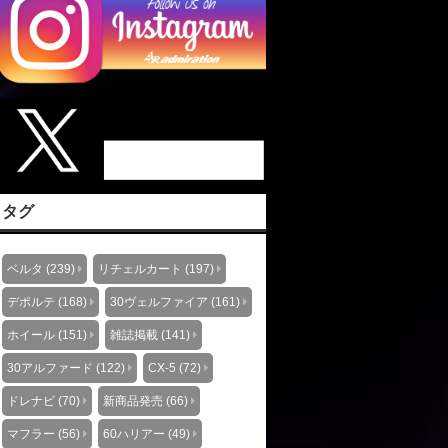
タグ
ベルタ (239)
リチェルカート (197)
デポルテ (168)
30ヴェルファイア (161)
ホイール (151)
雑誌掲載 (141)
30アルファード (122)
CX-5 (72)
ドレナビ (70)
新商品発売 (66)
マフラー (56)
60ハリアー (49)