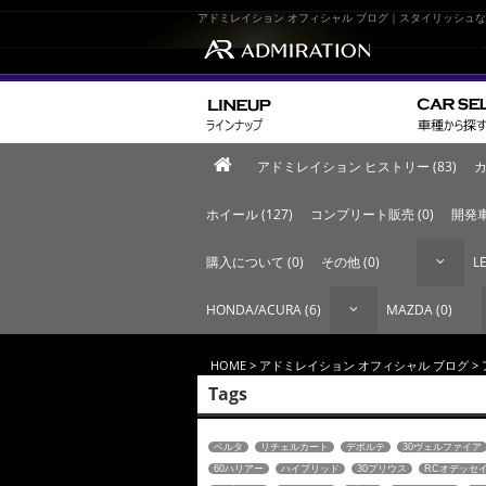
アドミレイション オフィシャル ブログ｜スタイリッシュ
アドミレイション ヒストリー (83)
カ
ホイール (127)
コンプリート販売 (0)
開発車
購入について (0)
その他 (0)
LE
HONDA/ACURA (6)
MAZDA (0)
HOME
>
アドミレイション オフィシャル ブログ
>
Tags
ベルタ
リチェルカート
デポルテ
30ヴェルファイア
60ハリアー
ハイブリッド
30プリウス
RCオデッセ