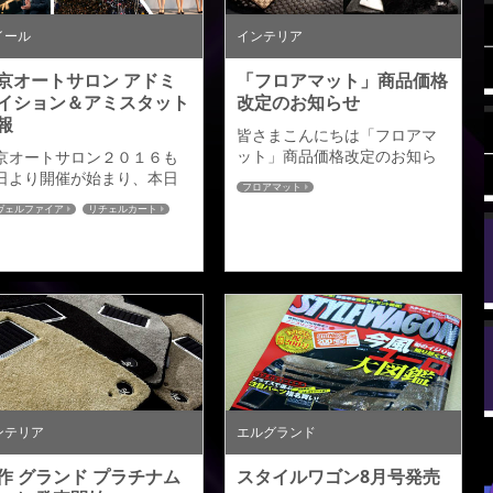
きます。 アルタモーダ：３
リチェルカートエアロＫ...
ヴェルファイア用...
イール
インテリア
京オートサロン アドミ
「フロアマット」商品価格
イション＆アミスタット
改定のお知らせ
報
皆さまこんにちは「フロアマ
ット」商品価格改定のお知ら
京オートサロン２０１６も
せ本日よりアルタモーダ フロ
日より開催が始まり、本日
フロアマット
アマットの一部車種が価格改
日目となりますが アドミレ
0ヴェルファイア
リチェルカート
定となりました。実施時期：
ション＆アミスタットの展
ートカバー
フロアマット
平成２５年３月１日受注分よ
情報のご紹介をさせていた
ンテリア
ホイール
り->-> 詳しくはこちら <-<-
きます。 展示ブース：
YLE WAGON × FUJI
ORPORATION展示車両：ヴ
ルファイア アドミレイショ
／リチェルカート【エクス
リア】 ■フロントスポイラー
地：￥52,000（税別） 塗装
[単色]：￥68,000（税別）
済[２色]：...
ンテリア
エルグランド
作 グランド プラチナム
スタイルワゴン8月号発売