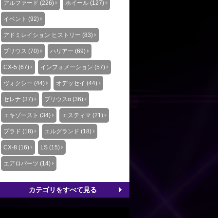
アルファード (226)
ホイール (127)
イベント (92)
アドミレイション ヒストリー (83)
プリウス (70)
ハリアー (69)
CX-5 (67)
インフォメーション (57)
ヴォクシー (44)
オデッセイ (44)
セレナ (37)
プリウスα (36)
エキゾースト (34)
エスティマ (21)
プラド (18)
エルグランド (18)
CX-8 (16)
LS (15)
エアロパーツ (14)
カテゴリをすべて見る