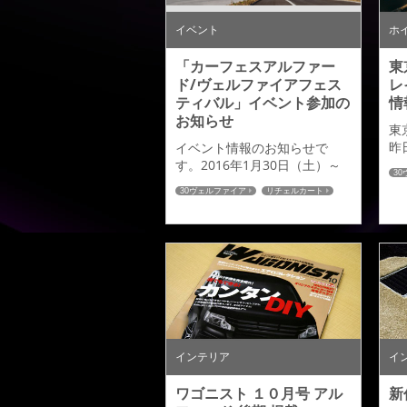
この場をかりてお詫び申し上
だ
げます。 アドミレイション：
０
イベント
ホ
リチ...
「カーフェスアルファー
東
ド/ヴェルファイアフェス
レ
ティバル」イベント参加の
情
お知らせ
東
昨
イベント情報のお知らせで
２
す。2016年1月30日（土）～
3
イ
31日（日） 2日間にわたり イ
シ
30ヴェルファイア
リチェルカート
示
オンモール木更津にて下記の
イ
シートカバー
フロアマット
だ
イベントが開催されます。
インテリア
ST
「カーフェス アルファード/ヴ
C
ェルファイア フェスティバ
ェ
ル」アドミレイションも新作
ン
の３０ヴェルファイア「リチ
テ
ェルカート」のデモカーで参
素
加いたします。 また開催日に
済
はドレコンも開催されますの
塗装
で カスタムされたアルファー
インテリア
イ
ド・ベルファイアにお乗りの
オーナー様はエント...
ワゴニスト １０月号 アル
新