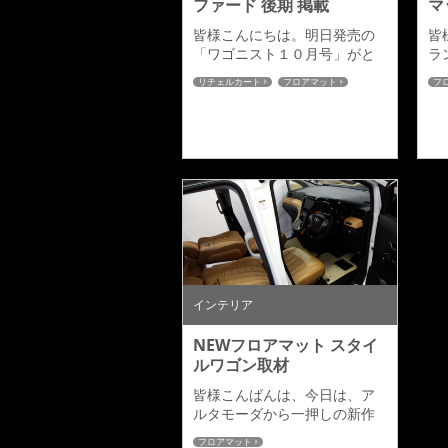
ファード 後期 掲載
マ
皆様こんにちは。明日発売の
皆
「ワゴニスト１０月号」がと
ラ
どきましたので掲載いただい
り
リチェルカート
フロアマット
フ
ている記事を紹介します。今
ダ
雑誌掲載
月号は先日取材していただい
ン
たアルファード後期「リチェ
り
ルカート」＆グランドプラチ
れ
ナ マットがご紹介していただ
け
いております。表紙はこちら
最
です。アルファード後期「リ
約
チェルカート」はこちらニュ
ボ
ーエアロコレクションページ
の
になります。そしてご好評い
え
ただいているグランドプラチ
で
ナムマットも紹介いただいて
な
インテリア
ます。純...
す
NEWフロアマット スタイ
ルワゴン取材
皆様こんばんは、今日は、ア
ルタモーダから一押しの新作
フロアマットサンプルが出来
フロアマット