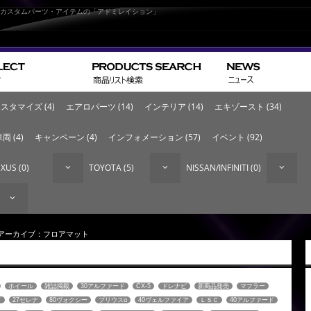
なカスタムパーツ・アイテムの「アドミレイション」
スタマイズ (4)
エアロパーツ (14)
インテリア (14)
エキゾースト (34)
両 (4)
キャンペーン (4)
インフォメーション (57)
イベント (92)
XUS (0)
TOYOTA (5)
NISSAN/INFINITI (0)
 アーカイブ：フロアマット
ホイール
雑誌掲載
30アルファード
CX-5
ドレナビ
新商品発売
マフラー
イ
27セレナ
80ヴォクシー
プリウスα
40ヴェルファイア
ＬＳＣ
40アルファード