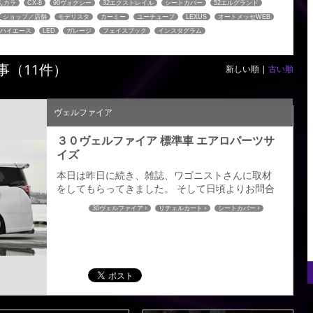
んカラ
CX-8
90ヴォクシー
32エクストレイル
シートカバー
52エルグランド
ショップ／店舗
モデリスタ
カーミー
ユーチューブ
LEXUS
オートメッセWEB
ハイエース
LED
ガレージ
フェイスブック
インスタグラム
事（11件）
新しい順 |
古い順
ヴェルファイア
３０ヴェルファイア 標準車 エアロパーツサ
イズ
本日は昨日に続き、雑誌、ワゴニストさんに取材
をしてもらってきました。 そして日頃よりお問合
せをいただいております、このリチェルカート標
30ヴェルファイア
リチェルカート
シートカバー
準車用の絶妙なサイズ感をわかる画像を撮影して
フロアマット
ダッシュマット
きましたので 紹介させていただきます。 フロント
ハーフスポイラー サイドステップ リヤハーフスポ
イラー 寸法につきましては計測方法により誤差が
生じますのでおおよその目途としてご参考までに
していただければと思います。インテリ...