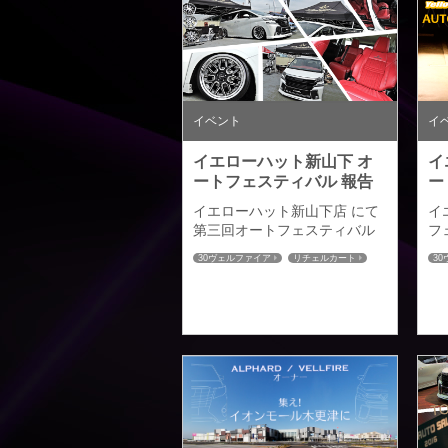
イベント
イ
イエローハット新山下 オ
イ
ートフェスティバル 報告
ー
イエローハット新山下店 にて
イ
第三回オートフェスティバル
フ
に参加させていただきました
内
30ヴェルファイア
リチェルカート
3
のでご報告させていただきま
週
シートカバー
フロアマット
シ
す。 ２日間にわたって行われ
２
ダッシュマット
ダ
たイベントですが初日土曜日
最
はイベントには最高の天候に
の
みまわれましたが、日曜日は
が
強風の為、安全面を考慮して
ス
午後からイベントが中止にな
ア
る残念な事となってしましま
ル
した。イベントへのご参加を
ト
予定しておりました皆様には
ト