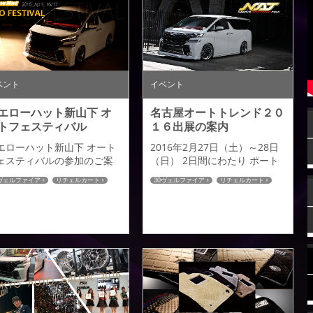
ベント
イベント
エローハット新山下 オ
名古屋オートトレンド２０
トフェスティバル
１６出展の案内
エローハット新山下 オート
2016年2月27日（土）～28日
ェスティバルの参加のご案
（日） 2日間にわたり ポート
をさせていただきます。 今
メッセ名古屋（名古屋国際展
0ヴェルファイア
リチェルカート
30ヴェルファイア
リチェルカート
の１６日土曜日１７日曜の
示場）にて ｢名古屋オートトレ
ートカバー
フロアマット
シートカバー
フロアマット
日間にわたり、神奈川県下
ンド２０１６」が開催されま
ッシュマット
ホイール
大級！『車の祭典』 約70社
す。 アドミレイションでは３
出店と50台以上のデモカー
０系ヴェルファイア「リチェ
大集合する 第3回オートフェ
ルカート」のデモカーを 展示
ティバルが開催されます。
いたします。 ■ＮＡＧＯＹＡ
ドミレイションも３０ヴェ
ＡＵＴＯ ＴＲＥＮＤ ２０１６
ファイア「リチェルカー
■車両／ＶＥＬＬＦＩＲＥ「Ｒ
」のデモカー＆アミスタッ
ＩＣERCATO」■出展名／アド
ホイールを 展示させていた
ミレイション □エアロパーツ：