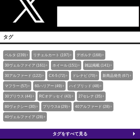
タグ
ベルタ (239)
リチェルカート (197)
デポルテ (168)
30ヴェルファイア (161)
ホイール (151)
雑誌掲載 (141)
30アルファード (122)
CX-5 (72)
ドレナビ (70)
新商品発売 (67)
マフラー (57)
60ハリアー (49)
ハイブリッド (48)
30プリウス (44)
RCオデッセイ (43)
27セレナ (35)
80ヴォクシー (30)
プリウスα (29)
40アルファード (28)
40ヴェルファイア (28)
タグをすべて見る