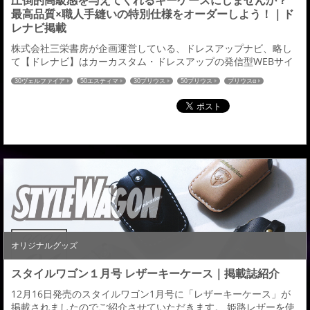
圧倒的高級感を与えてくれるキーケースにしませんか？
最高品質×職人手縫いの特別仕様をオーダーしよう！｜ド
レナビ掲載
株式会社三栄書房が企画運営している、ドレスアップナビ、略し
て【ドレナビ】はカーカスタム・ドレスアップの発信型WEBサイ
ト。ドレナビにて「レザーキーケース」の記事が掲載されました
30ヴェルファイア
50エスティマ
30プリウス
50プリウス
プリウスα
のでご紹介させていただきます。 国産高級皮革の姫路レザーを採
80ヴォクシー
80ノア
60ハリアー
C-HR
ハイエース
52エルグランド
用 好みのカラーは組合せはなんと896種 →続きはこちら←ドレナ
27セレナ
32エクストレイル
RCオデッセイ
CX-5
ドレナビ
CX-8
ビ：アドミレイションの記事一覧はこちら≫
80ハリアー
オリジナルグッズ
スタイルワゴン１月号 レザーキーケース｜掲載誌紹介
12月16日発売のスタイルワゴン1月号に「レザーキーケース」が
掲載されましたのでご紹介させていただきます。 姫路レザーを使