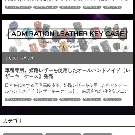
用し、２００車種以上の国産車に対応したレザーキーケースとな
30ヴェルファイア
30アルファード
50エスティマ
30プリウス
50プリウス
ります。 オーダーメイドによる選べる仕様は全８９６通り。 革の
プリウスα
80ヴォクシー
80ノア
60ハリアー
C-HR
ハイエース
色：全１４色／ステッチの色：全１６色／ロゴの色：全２色／金
52エルグランド
27セレナ
32エクストレイル
RCオデッセイ
CX-5
CX-8
具の色：全２色お客様のイメージにあった愛車とのコーディネイ
80ハリアー
トも可能。きっと理想のキ―ケースが見つかる...
オリジナルグッズ
車種専用。姫路レザーを使用したオールハンドメイド【レ
ザーキ―ケース】発売
日本を代表する国産高級皮革、姫路レザーを使用した拘りのオー
ルハンドメイド【レザーキ―ケース】。 厳選された植物タンニン
鞣し（なめし）による経年変化（エイジング）が生み出す、味わ
30ヴェルファイア
30アルファード
50エスティマ
30プリウス
50プリウス
い風合いをお楽しみいただける車種専用【レーザーキ―ケース】
プリウスα
80ヴォクシー
80ノア
60ハリアー
C-HR
ハイエース
を発売させていただきます。対応車種は２００車種以上※全て車種
52エルグランド
27セレナ
32エクストレイル
RCオデッセイ
CX-5
CX-8
専用立体成型となります。 オーダーメイドによる選べる仕様は全
80ハリアー
８９６通り。 革の色：全１４色／ステッチの色：...
カテゴリ