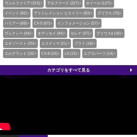
ヴェルファイア (315)
アルファード (227)
ホイール (127)
イベント (92)
アドミレイション ヒストリー (83)
プリウス (70)
ハリアー (69)
CX-5 (67)
インフォメーション (57)
ヴォクシー (44)
オデッセイ (44)
セレナ (37)
プリウスα (36)
エキゾースト (35)
エスティマ (21)
プラド (18)
エルグランド (18)
CX-8 (16)
LS (15)
エアロパーツ (14)
カテゴリをすべて見る