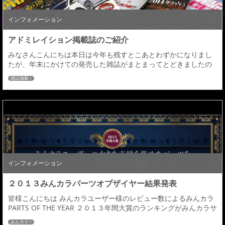
インフォメーション
アドミレイション掲載誌のご紹介
みなさんこんにちは本日は今年も残すとこあとわずかになりまし
たが、年末にかけての発売した雑誌がまとまってとどきましたの
で今年、最終掲載誌をいっきにご紹介します！！◆スタイルＲＶ
雑誌掲載
「ヴェルファイア＆アルファード」◆プリウスαドレスアップガイ
ド◆ワゴニスト◆スタイルワゴンクラブ◆ビップスタイルまずは
毎年この時期に発刊されるヴェルファイア＆アルファードオーナ
ーお待ちかねのスタイルＲＶムック誌各パーツカテゴリ...
インフォメーション
２０１３みんカラパーツオブザイヤー結果発表
皆様こんにちは みんカラユーザー様のレビュー数によるみんカラ
PARTS OF THE YEAR ２０１３年間大賞のランキングがみんカラサ
イト内にて発表されました。アドミレイションではレビューを書
みんカラ