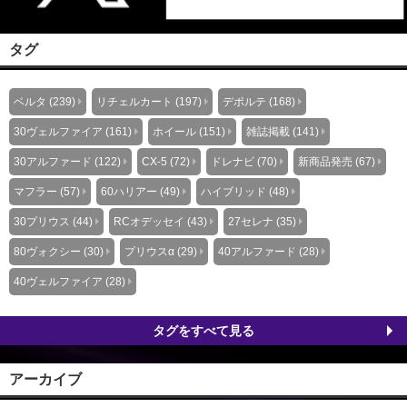
タグ
ベルタ (239)
リチェルカート (197)
デポルテ (168)
30ヴェルファイア (161)
ホイール (151)
雑誌掲載 (141)
30アルファード (122)
CX-5 (72)
ドレナビ (70)
新商品発売 (67)
マフラー (57)
60ハリアー (49)
ハイブリッド (48)
30プリウス (44)
RCオデッセイ (43)
27セレナ (35)
80ヴォクシー (30)
プリウスα (29)
40アルファード (28)
40ヴェルファイア (28)
タグをすべて見る
アーカイブ