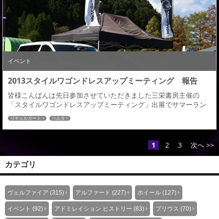
だきました。展示デモカーは、プリウスα「ベルタ」を弊社よりお
持ちして、北見トヨペット様にてプ...
イベント
2013スタイルワゴンドレスアップミーティング 報告
皆様こんばんは先日参加させていただきました三栄書房主催の
「スタイルワゴンドレスアップミーティング」出展でサマーラン
ドまで 行ってきましたのでご紹介します。前日まで台風でどうな
リチェルカート
ベルタ
る事かと心配をしておりましたが、最高の秋晴れとなり昨年を上
回る参加台数と出展台数でおおいいいに盛り上がった一日でし
た。車両はヴェルファイア後期とプリウスαを展示させていただき
1
2
3
次へ >>
ました。参加いただきましたユーザーの車両には、アドミ...
カテゴリ
ヴェルファイア (315)
アルファード (227)
ホイール (127)
イベント (92)
アドミレイション ヒストリー (83)
プリウス (70)