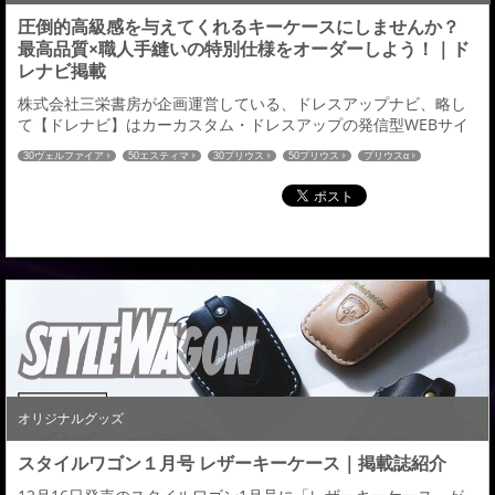
圧倒的高級感を与えてくれるキーケースにしませんか？
最高品質×職人手縫いの特別仕様をオーダーしよう！｜ド
レナビ掲載
株式会社三栄書房が企画運営している、ドレスアップナビ、略し
て【ドレナビ】はカーカスタム・ドレスアップの発信型WEBサイ
ト。ドレナビにて「レザーキーケース」の記事が掲載されました
30ヴェルファイア
50エスティマ
30プリウス
50プリウス
プリウスα
のでご紹介させていただきます。 国産高級皮革の姫路レザーを採
80ヴォクシー
80ノア
60ハリアー
C-HR
ハイエース
52エルグランド
用 好みのカラーは組合せはなんと896種 →続きはこちら←ドレナ
27セレナ
32エクストレイル
RCオデッセイ
CX-5
ドレナビ
CX-8
ビ：アドミレイションの記事一覧はこちら≫
80ハリアー
オリジナルグッズ
スタイルワゴン１月号 レザーキーケース｜掲載誌紹介