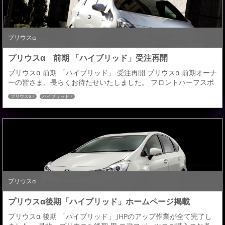
プリウスα
プリウスα 前期 「ハイブリッド」受注再開
プリウスα 前期 「ハイブリッド」 受注再開 プリウスα 前期オーナ
ーの皆さま、長らくお待たせいたしました。 フロントハーフスポ
イラーがリニューアルし本日より受注再開いたしました。 今回、
プリウスα
ハイブリッド
デザインはそのままで、商品の材質がＡＢＳからＦＲＰ製へと変
更となります。 プリウスα後期ですでにサイドステップとリヤハ
ーフが前期共用として同じくＡＢＳ製からＦＲＰ製に代わりＶ２
モデルとしてリリースしておりますので...
プリウスα
プリウスα後期「ハイブリッド」ホームページ掲載
プリウスα 後期 「ハイブリッド」｣HPのアップ作業が全て完了し