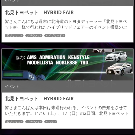
イベント
北見トヨペット HYBRID FAIR
皆さんこんにちは週末に北海道のトヨタディーラー「北見トヨペ
ット㈱」様で行われたハイブリッドフェアーのイベント模様のご
報告をさせていただきます。展示車両はプリウス後期「ベルタ」
30プリウス
プリウスα
ハイブリッド
＆プリウスα「ベルタ」の２台このプリウス後期「ベルタ」は北見
トヨペット様のデモカー＆コンプリート車両として展示＆試乗し
ていただけます。この画像の状態で本社にて常時おいております
ので、ご興味のある方は是非足を運んでいただければと...
イベント
北見トヨペット HYBRID FAIR
皆さまこんばんは本日は来週行われる、イベントの告知をさせて
いただきます。11/16（土）、17（日）の2日間、北見トヨペット
本社で開催されるHYBRID FAIRにデモカーを展示させていただき
30プリウス
プリウスα
ベルタ
ます。今回、初のハイブリッドフェアとの事でカスタマイズメー
カーのハイブリッド車が多数あつまり、弊社もお声をかけていた