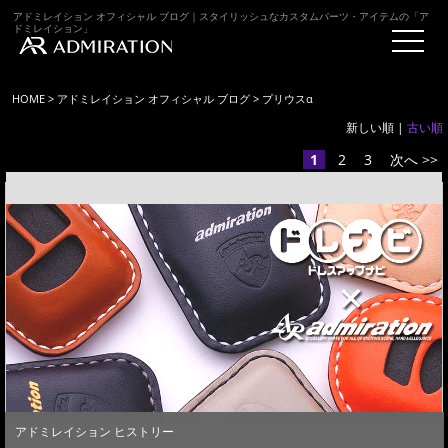
アドミレイション オフィシャル ブログ｜スタイリッシュなカスタムパーツ・アイテムの「ア
ドミレイション」
HOME
>
アドミレイション オフィシャル ブログ
> プリウスα
新しい順 |
古い順
1
2
3
次へ >>
アドミレイション ヒストリー