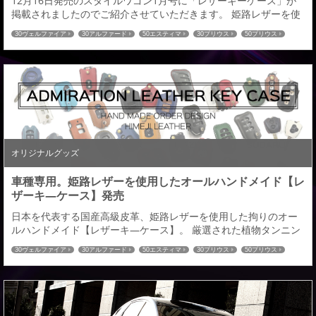
12月16日発売のスタイルワゴン1月号に「レザーキーケース」が
掲載されましたのでご紹介させていただきます。 姫路レザーを使
用し、２００車種以上の国産車に対応したレザーキーケースとな
30ヴェルファイア
30アルファード
50エスティマ
30プリウス
50プリウス
ります。 オーダーメイドによる選べる仕様は全８９６通り。 革の
プリウスα
80ヴォクシー
80ノア
60ハリアー
C-HR
ハイエース
色：全１４色／ステッチの色：全１６色／ロゴの色：全２色／金
52エルグランド
27セレナ
32エクストレイル
RCオデッセイ
CX-5
CX-8
具の色：全２色お客様のイメージにあった愛車とのコーディネイ
80ハリアー
トも可能。きっと理想のキ―ケースが見つかる...
オリジナルグッズ
車種専用。姫路レザーを使用したオールハンドメイド【レ
ザーキ―ケース】発売
日本を代表する国産高級皮革、姫路レザーを使用した拘りのオー
ルハンドメイド【レザーキ―ケース】。 厳選された植物タンニン
鞣し（なめし）による経年変化（エイジング）が生み出す、味わ
30ヴェルファイア
30アルファード
50エスティマ
30プリウス
50プリウス
い風合いをお楽しみいただける車種専用【レーザーキ―ケース】
プリウスα
80ヴォクシー
80ノア
60ハリアー
C-HR
ハイエース
を発売させていただきます。対応車種は２００車種以上※全て車種
52エルグランド
27セレナ
32エクストレイル
RCオデッセイ
CX-5
CX-8
専用立体成型となります。 オーダーメイドによる選べる仕様は全
80ハリアー
８９６通り。 革の色：全１４色／ステッチの色：...