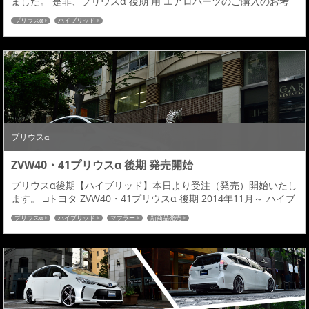
ました。 是非、プリウスα 後期 用 エアロパーツのご購入のお考
えの皆さま、ご検討いただければと思います。ポータルサイトは
プリウスα
ハイブリッド
こちらへプリウスα 後期 カスタマイズ アドミレイション 専用サ
イト フォトギャラリーはこちらへプリウスα 後期 カスタム フォ
トギャラリー プライスリストはこちらへプリウスα 後期 カスタム
プライスリスト どう...
プリウスα
ZVW40・41プリウスα 後期 発売開始
プリウスα後期【ハイブリッド】本日より受注（発売）開始いたし
ます。 □トヨタ ZVW40・41プリウスα 後期 2014年11月～ ハイブ
リット車 ZVW40 5人・ZVW41 7人 G、Gツーリング・S、Sツーリ
プリウスα
ハイブリッド
マフラー
新商品発売
ング 【品 名】 ■フロントハーフスポイラー [FRP]（後期） 【※1】
<素地> ¥36,000 H <塗装済> 【※2】 ¥52,000 Ｈ ■サイドステップ
V2 [FRP]（前...