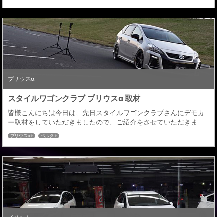
いていただきましたみんカラユーザー皆様のお陰でエアロパーツ
「アルファード／ヴェルファイア」 部門１位、「エスティマ」部
門１位、「エルグランド」部門１位 、「プリウスα」部門３位を
いただく事が出来ました。アル...
プリウスα
スタイルワゴンクラブ プリウスα 取材
皆様こんにちは今日は、先日スタイルワゴンクラブさんにデモカ
ー取材をしていただきましたので、ご紹介をさせていただきま
す。撮影車両は先日の北海道からの長旅を終えて帰ってきたプリ
プリウスα
ベルタ
ウスα「ベルタ」となります。イベント等色々と予定が重なり、こ
んな時期になってしまいましたが、バッチリ撮影していただきま
した！掲載号の発売は１２月下旬発売号にてご紹介していただけ
ます。インテリアまで撮っていただいていたらすっかり夜...