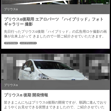
プリウスα
プリウスα後期用 エアロパーツ 「ハイブリッド」フォト
ギャラリー 撮影
先日行ったプリウスα後期「ハイブリッド」の広告用ロケ撮影の画
像が出来上がって きましたので一部ご紹介させていただきます。
ＰＲＩＵＳα後期 ＨＹＩＢＲＩＤ admiration撮影画像はいつもの
プリウスα
ハイブリッド
よにホームページ「フォトギャラリー」に掲載いたしますので楽
しみにしていてください。今回の車両の装着パーツになります。
発売時期、価格等の詳細につきましてはあらためてご報告させて
いただきますので皆さまどうぞよ...
プリウスα
プリウスα 後期 開発情報
皆さまこんにちはプリウスα後期の開発ですが、順調に進んでおり
ようやくお見せできる状態まできましたので、ご紹介させていた