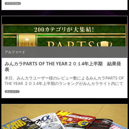
だきます。プリウスα後期のバンパー曲線美を活かしたディティー
プリウスα
ルでエレガントに、センター、左右にダクトを使いスポーティー
さをプラスし存在感を際立てています。サイドステップ＆リヤハ
ーフにつきましては、前期同様のデザインで進めております。
（サイドステップ＆リヤハーフにつきましては前期車両...
アルファード
みんカラPARTS OF THE YEAR２０１4年上半期 結果発
表
本日、みんカラユーザー様のレビュー数によるみんカラPARTS OF
THE YEAR ２０１4年上半期のランキングがみんカラサイト内にて
発表されました。アドミレイションではレビューを書いていただ
みんカラ
きましたみんカラユーザー皆様のお陰でエアロパーツでは「アル
ファード／ヴェルファイア」 部門１位、「エルグランド」部門１
位 、「プリウスα」部門４位をいただく事が出来ました。アルフ
ァード＆ヴェルファイア、につ...