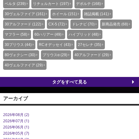
ベルタ (239)
リチェルカート (197)
デポルテ (168)
30ヴェルファイア (161)
ホイール (151)
雑誌掲載 (141)
30アルファード (122)
CX-5 (72)
ドレナビ (70)
新商品発売 (68)
マフラー (58)
60ハリアー (49)
ハイブリッド (48)
30プリウス (44)
RCオデッセイ (43)
27セレナ (35)
80ヴォクシー (30)
プリウスα (29)
40アルファード (29)
40ヴェルファイア (29)
タグをすべて見る
アーカイブ
2026年08月 (2)
2026年07月 (1)
2026年06月 (1)
2026年05月 (7)