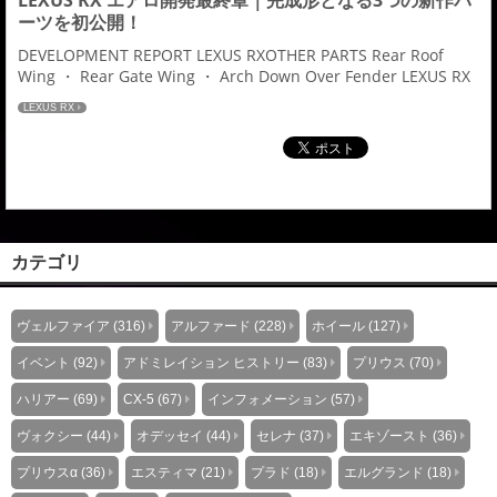
LEXUS RX エアロ開発最終章｜完成形となる3つの新作パ
ーツを初公開！
DEVELOPMENT REPORT LEXUS RXOTHER PARTS Rear Roof
Wing ・ Rear Gate Wing ・ Arch Down Over Fender LEXUS RX
をさらに完成形へ導くエアロパーツがいよいよ最終開発段階へ。
LEXUS RX
リアルーフウイング・リアゲートウイング・アーチダウンオーバ
ーフェンダーの3アイテムを追加し、ADMIRATIONが提案するRX
プレミア...
カテゴリ
ヴェルファイア (316)
アルファード (228)
ホイール (127)
イベント (92)
アドミレイション ヒストリー (83)
プリウス (70)
ハリアー (69)
CX-5 (67)
インフォメーション (57)
ヴォクシー (44)
オデッセイ (44)
セレナ (37)
エキゾースト (36)
プリウスα (36)
エスティマ (21)
プラド (18)
エルグランド (18)