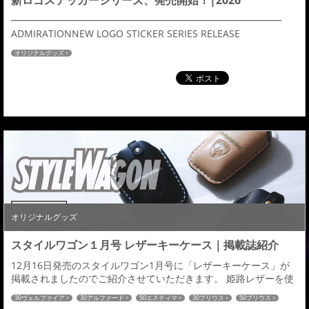
新ロゴステッカーシリーズ、発売開始！|2026
━━━━━━━━━━━━━━━━━━━━━━━━━━━━
ADMIRATIONNEW LOGO STICKER SERIES RELEASE
━━━━━━━━━━━━━━━━━━━━━━━━━━━━ 新
オリジナルグッズ
ロゴ誕生に伴い、 待望のステッカーシリーズが発売開始！
━━━━━━━━━━━━━━━━━━━━━━━━━━━━ こ
れまでご好評いただいておりました クラシックロゴ（旧ロゴ）ス
テッカーは、 在庫完売...
オリジナルグッズ
スタイルワゴン１月号 レザーキーケース｜掲載誌紹介
12月16日発売のスタイルワゴン1月号に「レザーキーケース」が
掲載されましたのでご紹介させていただきます。 姫路レザーを使
用し、２００車種以上の国産車に対応したレザーキーケースとな
30ヴェルファイア
30アルファード
50エスティマ
30プリウス
50プリウス
ります。 オーダーメイドによる選べる仕様は全８９６通り。 革の