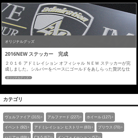
新デザインのステッカーとなりゴールド色のＣＯＭＰＬＥＴＥを
あしらったオフィシャルステッカーになりま...
オリジナルグッズ
2016NEW ステッカー 完成
２０１６ アドミレイション オフィシャル ＮＥＷ ステッカーが完
成しました。シルバーをベースにゴールドをあしらった贅沢な仕
様となっています。 １２日（火）より受注開始いたしますので皆
オリジナルグッズ
さまどうぞ宜しくお願い致します。 ≫価格詳細はこちら
カテゴリ
ヴェルファイア (315)
アルファード (227)
ホイール (127)
イベント (92)
アドミレイション ヒストリー (83)
プリウス (70)
ハリアー (69)
CX-5 (67)
インフォメーション (57)