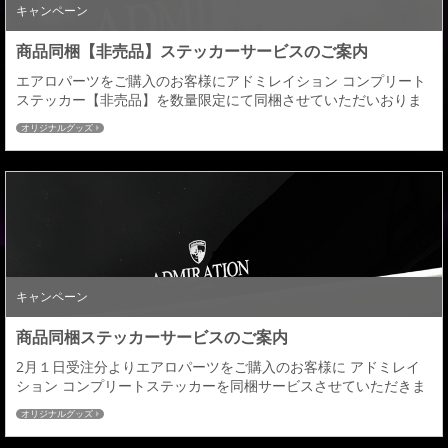
キャンペーン
商品同梱【非売品】ステッカーサービスのご案内
エアロパーツをご購入のお客様にアドミレイション コンプリート
ステッカー【非売品】を数量限定にて同梱させていただいおりま
すサービスですがご好評につき追加分が本日入荷しましたのでサ
オリジナルグッズ
ービスの再開をさせていただきます。 同梱条件：エアロパーツ３
点ＫＩＴ（フロント＋サイド＋リヤ）同時注文分に限り ※サイド
ステップの商品設定がない車種につきましてはフロント+リアの2
点での同梱となります。ゴールド色のＣＯＭＰＬ...
キャンペーン
商品同梱ステッカーサービスのご案内
2月１日受注分よりエアロパーツをご購入のお客様に アドミレイ
ション コンプリートステッカーを同梱サービスさせていただきま
す。 同梱条件：エアロパーツ３点ＫＩＴ（フロント＋サイド＋リ
オリジナルグッズ
ヤ）同時注文分に限り ※サイドステップの商品設定がない車種に
つきましてはフロント+リアの2点での同梱となります。 ２０１６