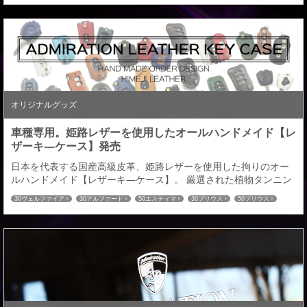
プリウスα
80ヴォクシー
80ノア
60ハリアー
C-HR
ハイエース
色：全１４色／ステッチの色：全１６色／ロゴの色：全２色／金
52エルグランド
27セレナ
32エクストレイル
RCオデッセイ
CX-5
CX-8
具の色：全２色お客様のイメージにあった愛車とのコーディネイ
80ハリアー
トも可能。きっと理想のキ―ケースが見つかる...
オリジナルグッズ
車種専用。姫路レザーを使用したオールハンドメイド【レ
ザーキ―ケース】発売
日本を代表する国産高級皮革、姫路レザーを使用した拘りのオー
ルハンドメイド【レザーキ―ケース】。 厳選された植物タンニン
鞣し（なめし）による経年変化（エイジング）が生み出す、味わ
30ヴェルファイア
30アルファード
50エスティマ
30プリウス
50プリウス
い風合いをお楽しみいただける車種専用【レーザーキ―ケース】
プリウスα
80ヴォクシー
80ノア
60ハリアー
C-HR
ハイエース
を発売させていただきます。対応車種は２００車種以上※全て車種
52エルグランド
27セレナ
32エクストレイル
RCオデッセイ
CX-5
CX-8
専用立体成型となります。 オーダーメイドによる選べる仕様は全
80ハリアー
８９６通り。 革の色：全１４色／ステッチの色：...