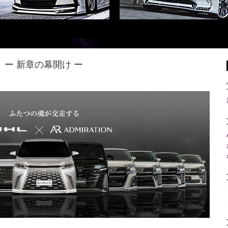
ー 新章の幕開け ー