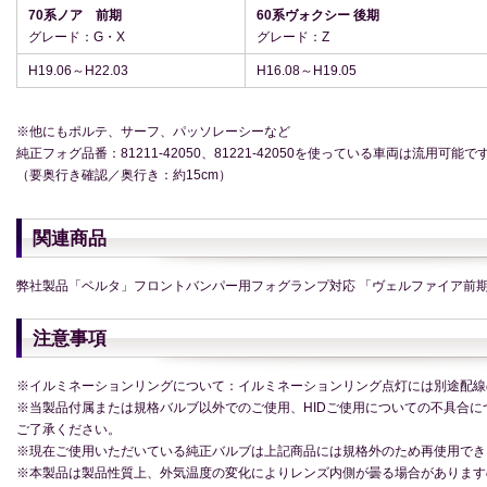
70系ノア 前期
60系ヴォクシー 後期
グレード：G・X
グレード：Z
H19.06～H22.03
H16.08～H19.05
※他にもポルテ、サーフ、パッソレーシーなど
純正フォグ品番：81211-42050、81221-42050を使っている車両は流用可能で
（要奥行き確認／奥行き：約15cm）
関連商品
弊社製品「ベルタ」フロントバンパー用フォグランプ対応 「ヴェルファイア前期
注意事項
※イルミネーションリングについて：イルミネーションリング点灯には別途配線
※当製品付属または規格バルブ以外でのご使用、HIDご使用についての不具合
ご了承ください。
※現在ご使用いただいている純正バルブは上記商品には規格外のため再使用でき
※本製品は製品性質上、外気温度の変化によりレンズ内側が曇る場合があります