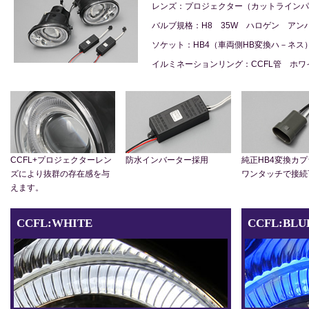
レンズ：プロジェクター（カットラインパ
バルブ規格：H8 35W ハロゲン アン
ソケット：HB4（車両側HB変換ハ－ネス
イルミネーションリング：CCFL管 ホ
CCFL+プロジェクターレン
防水インバーター採用
純正HB4変換カ
ズにより抜群の存在感を与
ワンタッチで接続
えます。
CCFL:WHITE
CCFL:BLU