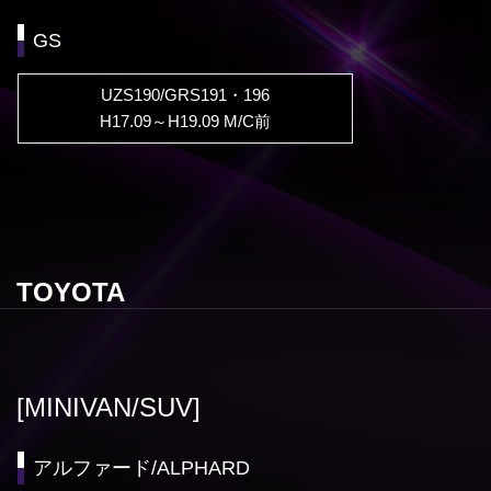
GS
UZS190/GRS191・196
H17.09～H19.09 M/C前
TOYOTA
[MINIVAN/SUV]
アルファード/ALPHARD