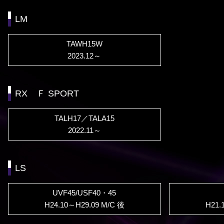
LM
TAWH15W
2023.12～
RX Ｆ SPORT
TALH17／TALA15
2022.11～
LS
UVF45/USF40・45
H24.10～H29.09 M/C 後
H21.