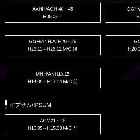
AAHH/AGH 40・45
GGH/
R05.06～
H
GGH/ANH/ATH20・25
G
H23.11～H26.12 M/C 後
H20.
MNH/ANH10.15
H14.05～H17.04 M/C 前
イプサム/IPSUM
ACM21・26
H13.05～H15.09 M/C 前