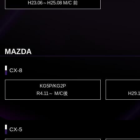
H23.06～H25.08 M/C 前
MAZDA
CX-8
KG5P/KG2P
R4.11～ M/C後
H29.
CX-5