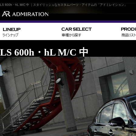
LS 600h・hL M/C 中 ｜スタイリッシュなカスタムパーツ・アイテムの「アドミレイション」
LS 600h・hL M/C 中