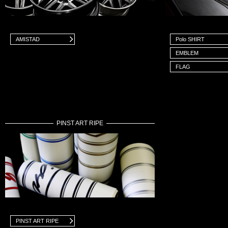
AMISTAD
Polo SHIRT
EMBLEM
FLAG
PINST ART RIPE
PINST ART RIPE