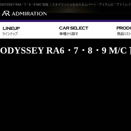
ODYSSEY RA6・7・8・9 M/C 前後 ｜スタイリッシュなカスタムパーツ・アイテムの「アドミレ
ODYSSEY RA6・7・8・9 M/C