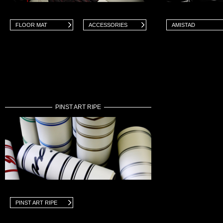
FLOOR MAT
ACCESSORIES
AMISTAD
PINST ART RIPE
PINST ART RIPE