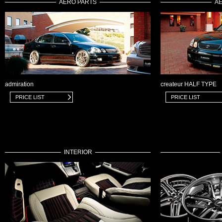
AERO PARTS
A
admiration
createur HALF TYPE
PRICE LIST
PRICE LIST
INTERIOR