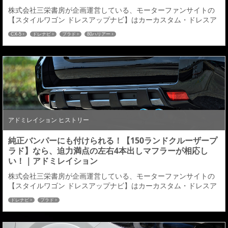
株式会社三栄書房が企画運営している、モーターファンサイトの
【スタイルワゴン ドレスアップナビ】はカーカスタム・ドレスア
ップの発信型WEBサイト。 ドレナビにてエキゾーストマフラーの
CX-5
ドレナビ
プラド
80ハリアー
記事が掲載されましたのでご紹介させていただきます。 ボディキ
ットとの抜群なフィッティング！ アドミレイションなら本格的な
交換タイプから手軽なカッターまでラインアップ充実！【イマド
キSUVにマストなマフラー選び #003】...
アドミレイション ヒストリー
純正バンパーにも付けられる！【150ランドクルーザープ
ラド】なら、迫力満点の左右4本出しマフラーが相応し
い！｜アドミレイション
株式会社三栄書房が企画運営している、モーターファンサイトの
【スタイルワゴン ドレスアップナビ】はカーカスタム・ドレスア
ップの発信型WEBサイト。 ドレナビにてランドクルーザープラド
ドレナビ
プラド
の記事が掲載されましたのでご紹介させていただきます。 ブラン
ド初となるオフ系ボディキットを手がけた150ランドクルーザープ
ラドに、アドミレイションが新たに投入したアイテムが、左右4本