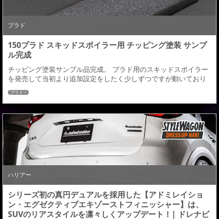
プラド
150プラド スキッドスポイラー用 チッピング塗装 サンプ
ル完成
チッピング塗装サンプル品完成。 プラド用のスキッドスポイラー
を発売して当初より追加設定をしたく少しずつですが動いており
ました【チッピング塗装】チッピング塗装のお問合せも少しずつ
プラド
増えてくる中、ようやく塗装サンプル品が出来上がってきまし
た。チッピングの凸凹の大きさ等、いくつかのサンプルより決定
しました。チッピングの雰囲気は画像の寸法サンプルやプラド用
のキーケースなどを比較して参考にしていただければと思...
ハリアー
シリーズ初の真円デュアルを採用した【アドミレイショ
ン・エグゼクティブエキゾーストフィニッシャー】は、
SUVのリアスタイルを凛々しくアップデート！| ドレナビ