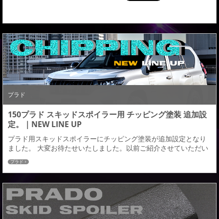
ク】のボディー色を合成させていただきましたのでイメージの参
考になればと思います。 また画像ではアースカラ...
プラド
150プラド スキッドスポイラー用 チッピング塗装 追加設
定。｜NEW LINE UP
プラド用スキッドスポイラーにチッピング塗装が追加設定となり
ました。 大変お待たせいたしました。以前ご紹介させていただい
たチッピング塗装のサンプル記事から確認用の塗装済み商品が完
プラド
成し、本日よりチッピング塗装が追加設定となりました。チッピ
ング塗装につきましては、［単色］と［塗り分け］の２種類展開
となります。 チッピング塗装のメリットは、その力強くワイルド
な存在感にあるでしょう。 他の車両と差別化を図り...