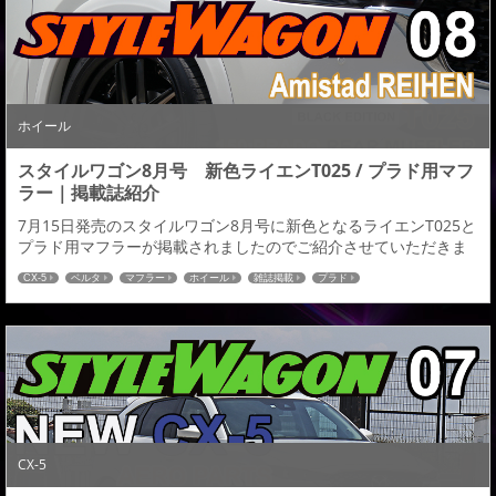
出しで設置可能なエグゼクティブマフラー...
ホイール
スタイルワゴン8月号 新色ライエンT025 / プラド用マフ
ラー｜掲載誌紹介
7月15日発売のスタイルワゴン8月号に新色となるライエンT025と
プラド用マフラーが掲載されましたのでご紹介させていただきま
す。 アミスタット ライエンT025 ブラックスクリットマシニング
CX-5
ベルタ
マフラー
ホイール
雑誌掲載
プラド
ブラックエディションアミスタットでは今まで数多くのカラーの
ホイールをリリースしてきましたがこの【 ブラックエディショ
ン】はマシニングフィニッシュの上から【チタンスモーク】クリ
アーを施し、さらにブラックバフアル...
CX-5