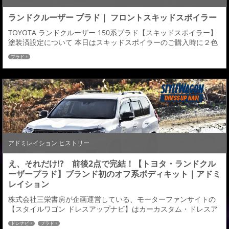
ランドクルーザー プラド｜ フロントスキッドスポイラー
TOYOTA ランドクルーザー 150系プラド【スキッドスポイラー】
塗装済設定について 本日はスキッドスポイラーのご購入時に２色
塗分け塗装で悩まれている皆様に ご購入時の参考になればと思
プラド
い、過去にご注文をいただいている塗分けパターンや 白や黒の車
体に似合いそうなパターンにてイメージ画像を作成させていただ
きました。 フロントハーフの２色塗分け塗装についてアドミレイ
ションでは現在 【Aタイプ】と【Bタ...
アドミレイション ヒストリー
え、それだけ!? 前後2点で完結！【トヨタ・ランドクル
ーザープラド】ブランド初のオフ系ボディキット｜アドミ
レイション
株式会社三栄書房が企画運営している、モーターファンサイトの
【スタイルワゴン ドレスアップナビ】はカーカスタム・ドレスア
ップの発信型WEBサイト。 ドレナビにてランドクルーザー プラド
ドレナビ
プラド
の記事が掲載されましたのでご紹介させていただきます。 人気の