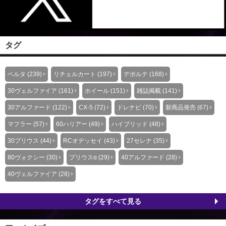
タグ
ベルタ (239)
リチェルカート (197)
デポルテ (168)
30ヴェルファイア (161)
ホイール (151)
雑誌掲載 (141)
30アルファード (122)
CX-5 (72)
ドレナビ (70)
新商品発売 (67)
マフラー (57)
60ハリアー (49)
ハイブリッド (48)
30プリウス (44)
RCオデッセイ (43)
27セレナ (35)
80ヴォクシー (30)
プリウスα (29)
40アルファード (28)
40ヴェルファイア (28)
タグをすべて見る