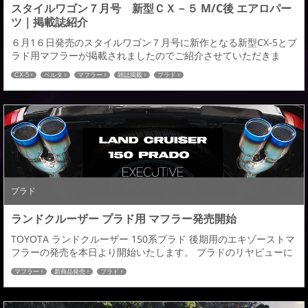
スタイルワゴン７月号 新型ＣＸ－５ M/C後 エアロパー
ツ｜掲載誌紹介
６月1６日発売のスタイルワゴン７月号に新作となる新型CX-5とプ
ラド用マフラーが掲載されましたのでご紹介させていただきま
す。 ランドクルーザー １５０プラド用 エグゼクティブマフラー
CX-5
ベルタ
マフラー
雑誌掲載
プラド
MAZDA CX-5 KFEP/KF5P/KF2P R03.10～ M/C後【発売商品】■フ
ロントハーフスポイラー 純正の「シンプルで研ぎ澄まされた美し
さ」を生かしながらもダクト＆フラップ＆リップをバランスよく
融合した...
プラド
ランドクルーザー プラド用 マフラー発売開始
TOYOTA ランドクルーザー 150系プラド 後期用のエキゾーストマ
フラーの発売を本日より開始いたします。 プラドのリヤビューに
存在感をプラスする左右デュアル出しマフラー。１２０Φの大口
マフラー
新商品発売
プラド
径テール、インナーパンチング仕様で他にない圧倒的な高級感を
与えてくれます。プラドのカスタムパーツをご検討している皆
様、どうぞ宜しくお願い致します。 TOYOTA ランドクルーザー