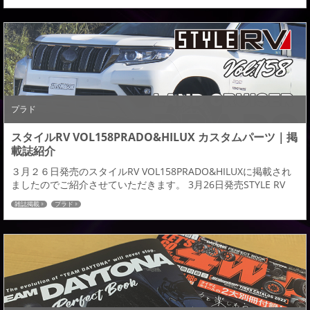
ブラックエディションにも対応するシンプルな前後スポイラー→
記事の続きはこちら←
プラド
スタイルRV VOL158PRADO&HILUX カスタムパーツ｜掲
載誌紹介
３月２６日発売のスタイルRV VOL158PRADO&HILUXに掲載され
ましたのでご紹介させていただきます。 3月26日発売STYLE RV
VOL158 PRADO&HILUX admiration 4×４【１５０プラド エアロ
雑誌掲載
プラド
キット】 スキッドプレートをモチーフとした貼り付け系エアロパ
ーツは手軽かつ純正からの代わり映え感を与えるドレスアップ志
向を高めました。アーバンスタイルでもオフロードスタ...