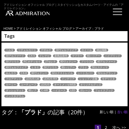
アドミレイション オフィシャル ブログ｜スタイリッシュなカスタムパーツ・アイテムの「ア
ドミレイション」
HOME
>
アドミレイション オフィシャル ブログ
> アーカイブ：プラド
Tags
ベルタ
リチェルカート
デポルテ
30ヴェルファイア
ホイール
雑誌掲載
30アルファード
CX-5
ドレナビ
新商品発売
マフラー
60ハリアー
ハイブリッド
30プリウス
RCオデッセイ
27セレナ
80ヴォクシー
プリウスα
40アルファード
40ヴェルファイア
ＬＳＣ
50プリウス
80ハリアー
プラド
50エスティマ
みんカラ
CX-8
90ヴォクシー
32エクストレイル
シートカバー
52エルグランド
フロアマット
LEXUS LM
LEXUS RX
インテリア
ショップ／店舗
モデリスタ
カーミー
ユーチューブ
LEXUS
オートメッセWEB
オリジナルグッズ
ダッシュマット
80ノア
C-HR
ハイエース
LED
ガレージ
フェイスブック
インスタグラム
タグ：
「プラド」
の記事（20件）
新しい順 |
古い順
1
2
次へ >>