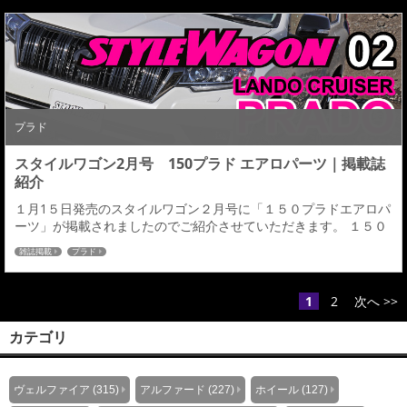
イルでも楽しめるプラドのNEWスタイルを提案。 エアロパーツ詳
細につきましてはHPをご確認下さい。HP詳細...
プラド
スタイルワゴン2月号 150プラド エアロパーツ｜掲載誌
紹介
１月1５日発売のスタイルワゴン２月号に「１５０プラドエアロパ
ーツ」が掲載されましたのでご紹介させていただきます。 １５０
プラド エアロキット スキッドプレートをモチーフとした貼り付け
雑誌掲載
プラド
系エアロパーツは手軽かつ純正からの代わり映え感を与えるドレ
スアップ志向を高めました。アーバンスタイルでもオフロードス
タイルでも楽しめるプラドのNEWスタイルを提案。 エアロパーツ
1
2
次へ >>
詳細につきましてはHPをご確認下さい。H...
カテゴリ
ヴェルファイア (315)
アルファード (227)
ホイール (127)