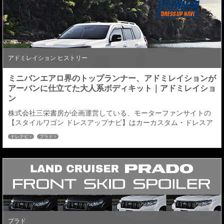
プラドLAND CRUISER ...
アドミレイション ヒストリー
ミニバンエアロ界のトップランナー、アドミレイションが
アーバンに仕立てた大人系ボディキット｜アドミレイショ
ン
株式会社三栄書房が企画運営している、モーターファンサイトの
【スタイルワゴン ドレスアップナビ】はカーカスタム・ドレスア
ップの発信型WEBサイト。 ドレナビにてランドクルーザー プラド
ドレナビ
プラド
の記事が掲載されましたのでご紹介させていただきます。 150系
ランドクルーザープラドに装着したい、いま注目のエアロキット
は？ →記事の続きはこちら←
プラド