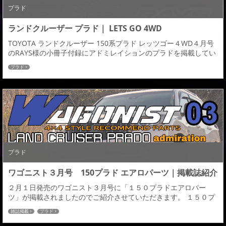
プラド
ランドクルーザー プラド｜ LETS GO 4WD
TOYOTA ランドクルーザー 150系プラド レッツゴー４WD４月号
のRAYS様の小冊子付録にアドミレイションのプラドを掲載してい
ただきましたのでご紹介させていただきます。 TOYOTA ランドク
プラド
ルーザー プラドLAND CRUISER PRADO GDJ/TRJ 150・151
H29.09～ M/C 後 TZ-G・TX・TX"Lパッケージ RAYS TEAM
DAYTONA BB06S 6H...
プラド
ワゴニスト３月号 150プラド エアロパーツ｜掲載誌紹介
２月１日発売のワゴニスト３月号に「１５０プラドエアロパー
ツ」が掲載されましたのでご紹介させていただきます。 １５０プ
ラド エアロキット スキッドプレートをモチーフとした貼り付け系
雑誌掲載
プラド
エアロパーツは手軽かつ純正からの代わり映え感を与えるドレス
アップ志向を高めました。アーバンスタイルでもオフロードスタ