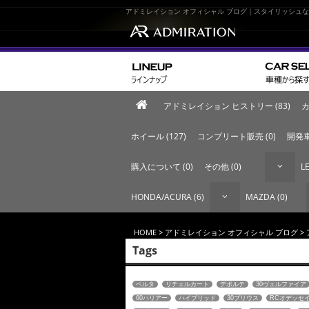
アドミレイション オフィシャル ブログ｜スタイリッシュ
アドミレイション ヒストリー (83)
カ
ホイール (127)
コンプリート販売 (0)
開発車
購入について (0)
その他 (0)
LE
HONDA/ACURA (6)
MAZDA (0)
HOME
>
アドミレイション オフィシャル ブログ
>
Tags
ベルタ
リチェルカート
デポルテ
30ヴェルファイア
60ハリアー
ハイブリッド
30プリウス
RCオデッセ