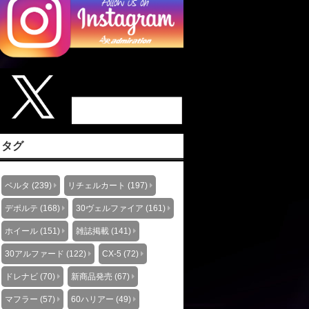
タグ
ベルタ (239)
リチェルカート (197)
デポルテ (168)
30ヴェルファイア (161)
ホイール (151)
雑誌掲載 (141)
30アルファード (122)
CX-5 (72)
ドレナビ (70)
新商品発売 (67)
マフラー (57)
60ハリアー (49)