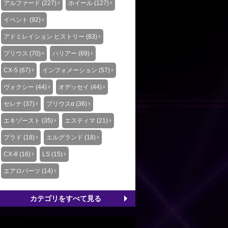
アルファード (227)
ホイール (127)
イベント (92)
アドミレイション ヒストリー (83)
プリウス (70)
ハリアー (69)
CX-5 (67)
インフォメーション (57)
ヴォクシー (44)
オデッセイ (44)
セレナ (37)
プリウスα (36)
エキゾースト (35)
エスティマ (21)
プラド (18)
エルグランド (18)
CX-8 (16)
LS (15)
エアロパーツ (14)
カテゴリをすべて見る