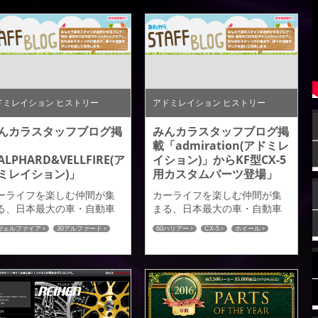
ドミレイション ヒストリー
アドミレイション ヒストリー
んカラスタッフブログ掲
みんカラスタッフブログ掲
載「admiration(アドミレ
ALPHARD&VELLFIRE(ア
イション)」からKF型CX-5
ミレイション)」
用カスタムパーツ登場」
ーライフを楽しむ仲間が集
カーライフを楽しむ仲間が集
る、日本最大の車・自動車
まる、日本最大の車・自動車
ＮＳサイトみんカラサイト
ＳＮＳサイトみんカラサイト
0ヴェルファイア
30アルファード
60ハリアー
CX-5
ホイール
り、先日みんカラさんが弊
より、先日みんカラさんが弊
イール
みんカラ
みんカラ
まで新作デモカーのアルフ
社まで取材にきていただいた
ードとヴェルファイアの取
時のブログ記事が「みんカラ
にきていただいた時のブロ
スタッフブログ」でアップさ
記事が「みんカラスタッフ
れておりますのでご紹介させ
ログ」でアップされており
ていただきます。 →詳しくは
すのでご紹介させていただ
こちら←