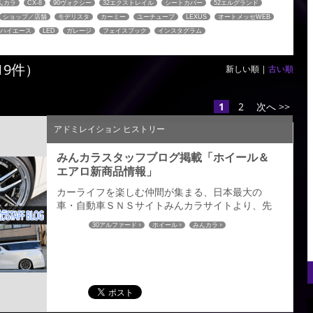
んカラ
CX-8
90ヴォクシー
32エクストレイル
シートカバー
52エルグランド
ショップ／店舗
モデリスタ
カーミー
ユーチューブ
LEXUS
オートメッセWEB
ハイエース
LED
ガレージ
フェイスブック
インスタグラム
19件）
新しい順 |
古い順
1
2
次へ >>
アドミレイション ヒストリー
みんカラスタッフブログ掲載「ホイール＆
エアロ新商品情報」
カーライフを楽しむ仲間が集まる、日本最大の
車・自動車ＳＮＳサイトみんカラサイトより、先
日弊社までアミスタットの２０２０新作ホイール
30アルファード
ホイール
みんカラ
とアルファードのエアロパーツ取材にきていただ
いた時のブログ記事が「みんカラスタッフブロ
グ」でアップされておりますのでご紹介させてい
ただきます。 →詳しくはこちら←