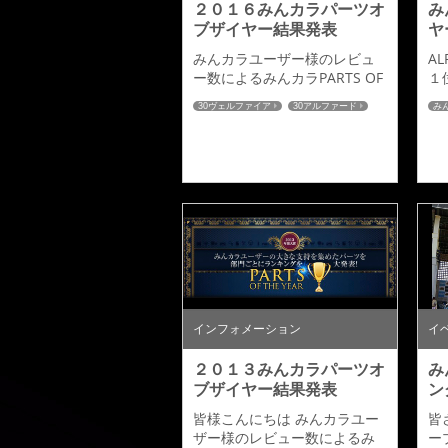
２０１６みんカラパーツオ
み
ブザイヤー結果発表
ヤ
みんカラユーザー様のレビュ
AL
ー数によるみんカラPARTS OF
１
THE YEAR ２０１６上半期のラ
１
30ヴェルファイア
30アルファード
み
ンキングがみんカラサイト内
の
60ハリアー
RCオデッセイ
CX-5
にて発表されました。 アドミ
PA
みんカラ
レイションではレビューを書
年
いていただきましたみんカラ
カ
ユーザー皆様のお陰で エアロ
し
パーツでは「アルファード／
レ
ヴェルファイア」 部門１位、
し
「オデッセイ」部門３位 、
お
「ハリアー」部門５位 、「Ｃ
ァ
Ｘ－５」部門５位をいただく
門
事が出来ました。アルファー
門
ド＆ヴェ...
インフォメーション
イ
２０１３みんカラパーツオ
み
ブザイヤー結果発表
ン
皆様こんにちは みんカラユー
皆
ザー様のレビュー数によるみ
ー