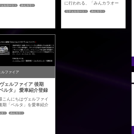
疲れ様でした。天候にも恵
に行われる、「みんカラオー
チェルカート
みんカラ
れ、沢山の方にご来場いた
プンミーティング２０１３」
リチェルカート
みんカラ
き誠にありがとうございま
のお知らせをさせていただき
た。また当日は恒例の特価
ます。アドミレイションも参
売もさせていただき、皆様
加させていただくこの大規模
ブースにきていただきご注
なミーティングイベントです
有難うございました。 この
が、展示車両はヴェルファイ
をかりてお礼申し上げま
ア後期「リチェルカート」に
。今後とも、オフ会やブロ
なります。日頃より交流をさ
を通して情報発信や意見交
せていただいておりますオー
をさせていただきたいと思
ナー様もおられますがこの機
ますので みんカラユーザー
会に多くの皆様と交流ができ
皆さま、今後ともよろしく
ればと思いますので、ブース
ェルファイア
い致...
へのお越しをお待ちしており
ます。また...
0ヴェルファイア 後期
ベルタ」 愛車紹介登録
様こんにちはヴェルファイ
後期「ベルタ」を愛車紹介
録させていただきました。
ルタ
みんカラ
ーツレビュー＆フォトギャ
リーも合わせ画像も多数ア
プしてありますので宜しけ
ば是非、見て下さい。＝こ