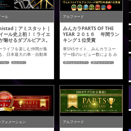
ます。 →詳しくはこちら←
イール
アルファード
mistad｜アミスタット |
みんカラPARTS OF THE
イール史上初！！ライエ
YEAR ２０１６ 年間ラン
が魅せるダブルピアス。
キング１位受賞
ーライフを楽しむ仲間が集
車SNSサイト、みんカラユー
る、日本最大の車・自動車
ザー様のレビュー数による み
ＮＳサイトみんカラサイト
んカラPARTS OF THE YEAR ２
イール
みんカラ
30ヴェルファイア
30アルファード
りアミスタット ライエンの
０１６年間ランキングのが本
みんカラ
介記事が掲載されましたの
日発表されました。 アドミレ
ご紹介いたします。 →詳し
イションではレビューを書い
はこちら←
ていただきましたみんカラユ
ーザー皆様のお陰で 「アルフ
ァード・ヴェルファイア」 部
門で半期、年間を通じて５年
連続の１位をいただき９冠を
達成いたしました。みんカラ
ランキング【ＰＯＴＹ】が始
まって以来不動の１位を続け
ンフォメーション
アルファード
てこれた...