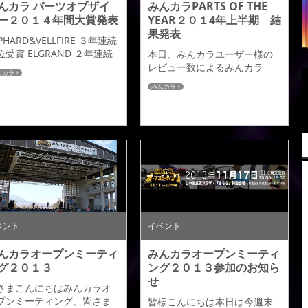
んカラ パーツオブザイ
みんカラPARTS OF THE
ー２０１４年間大賞発表
YEAR２０１4年上半期 結
果発表
PHARD&VELLFIRE ３年連続
位受賞 ELGRAND ２年連続
本日、みんカラユーザー様の
位受賞 みんカラユーザー様
レビュー数によるみんカラ
んカラ
レビュー数によるみんカラ
PARTS OF THE YEAR ２０１4
みんカラ
RTS OF THE YEAR ２０１4
年上半期のランキングがみん
間大賞のランキングがみん
カラサイト内にて発表されま
ラサイト内にて発表されま
した。アドミレイションでは
た。アドミレイションでは
レビューを書いていただきま
ビューを書いていただきま
したみんカラユーザー皆様の
たみんカラユーザー皆様の
お陰でエアロパーツでは「ア
陰でエアロパーツ「アルフ
ルファード／ヴェルファイ
ード／ヴェルファイア」 部
ア」 部門１位、「エルグラン
１位、「エルグランド」部
ド」部門１位 、「プリウス
１位 、をいた...
α」部門４位をいただく事が出
来ました。アルファード＆ヴ
ベント
イベント
ェルファイア、につ...
んカラオープンミーティ
みんカラオープンミーティ
グ２０１３
ング２０１３参加のお知ら
せ
さまこんにちはみんカラオ
プンミーティング、皆さま
皆様こんにちは本日は今週末