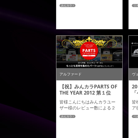
んカラPARTS OF THE YEAR ２
お
みんカラ
リ
０１３年間大賞のランキング
ま
がみんカラサイト内にて発表
だ
されました。アドミレイショ
し
ンではレビューを書いていた
販
だきましたみんカラユーザー
に
皆様のお陰でエアロパーツ
文
「アルファード／ヴェルファ
場
イア」 部門１位、「エスティ
す
マ」部門１位、「エルグラン
グ
ド」部門１位 、「プリウス
換
α」部門３位をいただく事が出
い
来ました。アル...
の
アルファード
ヴ
お願
【祝】みんカラPARTS OF
2
THE YEAR 2012 第１位
「
皆様こんにちはみんカラユー
皆
ザー様のレビュー数による２
ア
０１２ランキングがみんカラ
登
みんカラ
ベ
ＨＰにて発表されました。ア
パ
ドミレイションではレビュー
ラ
を書いていただきましたみん
ッ
カラユーザー皆様のお陰でエ
れ