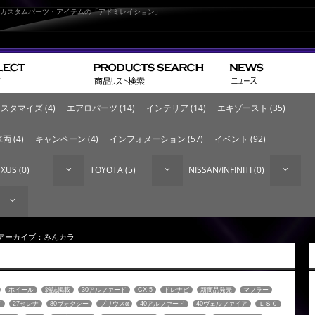
なカスタムパーツ・アイテムの「アドミレイション」
スタマイズ (4)
エアロパーツ (14)
インテリア (14)
エキゾースト (35)
両 (4)
キャンペーン (4)
インフォメーション (57)
イベント (92)
XUS (0)
TOYOTA (5)
NISSAN/INFINITI (0)
 アーカイブ：みんカラ
ホイール
雑誌掲載
30アルファード
CX-5
ドレナビ
新商品発売
マフラー
イ
27セレナ
80ヴォクシー
プリウスα
40アルファード
40ヴェルファイア
ＬＳＣ