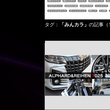
50プリウス
80ハリアー
プラド
50エスティマ
み
フロアマット
LEXUS LM
LEXUS RX
インテリア
オリジナルグッズ
ダッシュマット
80ノア
C-HR
タグ：
「みんカラ」
の記事（