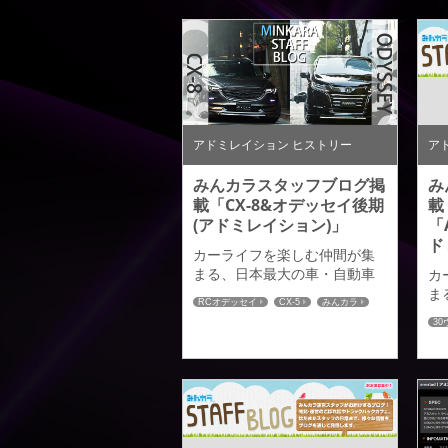
アドミレイション ヒストリー
ア
みんカラスタッフブログ掲
み
載「CX-8&オデッセイ後期
載
(アドミレイション)」
「
ド
カーライフを楽しむ仲間が集
まる、日本最大の車・自動車
カ
ＳＮＳサイトみんカラサイト
ま
RCオデッセイ
CX-5
みんカラ
より、先日みんカラさんが弊
Ｓ
CX-8
3
社までデモカーのＣＸ－８と
よ
ホ
ＲＣオデッセイ後期のカスタ
社
マイズパーツの取材にきてい
ァ
ただいた時のブログ記事が
材
「みんカラスタッフブログ」
グ
でアップされておりますので
ブ
ご紹介させていただきます。
ま