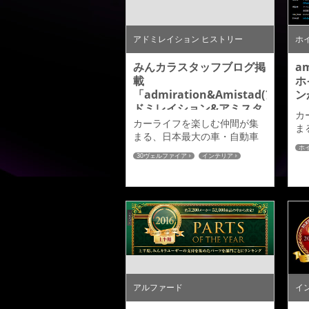
→詳しくはこちら←
き
アドミレイション ヒストリー
ホ
みんカラスタッフブログ掲
a
載
ホ
「admiration&Amistad(ア
ン
ドミレイション&アミスタ
カ
ット)」
カーライフを楽しむ仲間が集
ま
まる、日本最大の車・自動車
Ｓ
ＳＮＳサイトみんカラサイト
ホ
よ
30ヴェルファイア
インテリア
より、先日みんカラさんが弊
紹
ホイール
みんカラ
社まで取材にきていただいた
で
時のブログ記事が「みんカラ
く
スタッフブログ」でアップさ
れておりますのでご紹介させ
ていただきます。 →詳しくは
こちら←
アルファード
イ