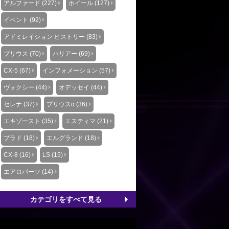
アルファード (227)
ホイール (127)
イベント (92)
アドミレイション ヒストリー (83)
プリウス (70)
ハリアー (69)
CX-5 (67)
インフォメーション (57)
ヴォクシー (44)
オデッセイ (44)
セレナ (37)
プリウスα (36)
エキゾースト (35)
エスティマ (21)
プラド (18)
エルグランド (18)
CX-8 (16)
LS (15)
エアロパーツ (14)
カテゴリをすべて見る