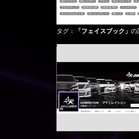
50プリウス
80ハリアー
プラド
50エスティマ
み
フロアマット
LEXUS LM
LEXUS RX
インテリア
オリジナルグッズ
ダッシュマット
80ノア
C-HR
タグ：
「フェイスブック」
の