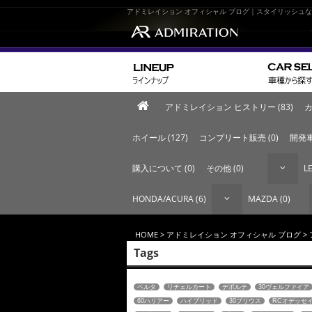
アドミレイション オフィシャル ブログ｜スタイリッシュ
アドミレイション ヒストリー (83)
カ
ホイール (127)
コンプリート販売 (0)
開発車
購入について (0)
その他 (0)
LE
HONDA/ACURA (6)
MAZDA (0)
HOME
>
アドミレイション オフィシャル ブログ
>
Tags
ベルタ
リチェルカート
デポルテ
30ヴェルファイア
60ハリアー
ハイブリッド
30プリウス
RCオデッセ