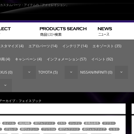
なカスタムパーツ・アイテムの「アドミレイション」
スタマイズ (4)
エアロパーツ (14)
インテリア (14)
エキゾースト (35)
両 (4)
キャンペーン (4)
インフォメーション (57)
イベント (92)
XUS (0)
TOYOTA (5)
NISSAN/INFINITI (0)
 アーカイブ：フェイスブック
ホイール
雑誌掲載
30アルファード
CX-5
ドレナビ
新商品発売
マフラー
イ
27セレナ
80ヴォクシー
プリウスα
40アルファード
40ヴェルファイア
ＬＳＣ