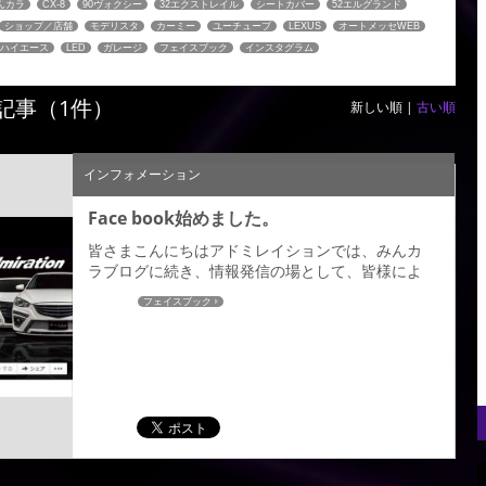
んカラ
CX-8
90ヴォクシー
32エクストレイル
シートカバー
52エルグランド
ショップ／店舗
モデリスタ
カーミー
ユーチューブ
LEXUS
オートメッセWEB
ハイエース
LED
ガレージ
フェイスブック
インスタグラム
記事（1件）
新しい順 |
古い順
インフォメーション
Face book始めました。
皆さまこんにちはアドミレイションでは、みんカ
ラブログに続き、情報発信の場として、皆様によ
り一層、アドミレイションを身近に感じていただ
フェイスブック
くため、facebookページを始めました。是非、フ
ェイスブックアカウントをお持ちの皆さま「いい
ね！」をお待ちしておりますので宜しくお願い致
します。上記のfacebookページへのリンクから、
アドミレイションが発信するfacebookページをご
覧頂けます。 （登録が無...