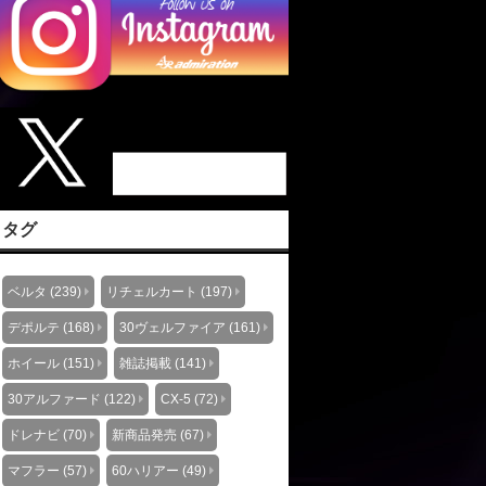
タグ
ベルタ (239)
リチェルカート (197)
デポルテ (168)
30ヴェルファイア (161)
ホイール (151)
雑誌掲載 (141)
30アルファード (122)
CX-5 (72)
ドレナビ (70)
新商品発売 (67)
マフラー (57)
60ハリアー (49)