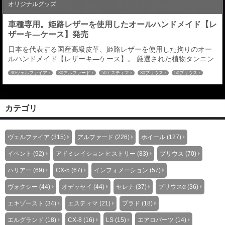
オリジナルグッズ
車種専用。姫路レザーを使用したオールハンドメイド【レ
ザーキ―ケース】発売
日本を代表する国産高級皮革、姫路レザーを使用した拘りのオー
ルハンドメイド【レザーキ―ケース】。 厳選された植物タンニン
鞣し（なめし）による経年変化（エイジング）が生み出す、味わ
30ヴェルファイア
30アルファード
50エスティマ
30プリウス
50プリウス
い風合いをお楽しみいただける車種専用【レーザーキ―ケース】
プリウスα
80ヴォクシー
80ノア
60ハリアー
C-HR
ハイエース
を発売させていただきます。対応車種は２００車種以上※全て車種
52エルグランド
27セレナ
32エクストレイル
RCオデッセイ
CX-5
CX-8
専用立体成型となります。 オーダーメイドによる選べる仕様は全
80ハリアー
８９６通り。 革の色：全１４色／ステッチの色：...
カテゴリ
ヴェルファイア (315)
アルファード (226)
ホイール (127)
イベント (92)
アドミレイション ヒストリー (83)
プリウス (70)
ハリアー (69)
CX-5 (67)
インフォメーション (57)
ヴォクシー (44)
オデッセイ (44)
セレナ (37)
プリウスα (36)
エキゾースト (34)
エスティマ (21)
プラド (18)
エルグランド (18)
CX-8 (16)
LS (15)
エアロパーツ (14)