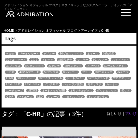
アドミレイション オフィシャル ブログ｜スタイリッシュなカスタムパーツ・アイテムの「ア
ドミレイション」
HOME
>
アドミレイション オフィシャル ブログ
> アーカイブ：C-HR
Tags
ベルタ
リチェルカート
デポルテ
30ヴェルファイア
ホイール
雑誌掲載
30アルファード
CX-5
ドレナビ
新商品発売
マフラー
60ハリアー
ハイブリッド
30プリウス
RCオデッセイ
27セレナ
80ヴォクシー
プリウスα
40ヴェルファイア
ＬＳＣ
40アルファード
50プリウス
80ハリアー
プラド
50エスティマ
みんカラ
CX-8
90ヴォクシー
32エクストレイル
シートカバー
52エルグランド
フロアマット
LEXUS LM
LEXUS RX
インテリア
ショップ／店舗
モデリスタ
カーミー
ユーチューブ
LEXUS
オートメッセWEB
オリジナルグッズ
ダッシュマット
80ノア
C-HR
ハイエース
LED
ガレージ
フェイスブック
インスタグラム
タグ：
「C-HR」
の記事（3件）
新しい順 |
古い順