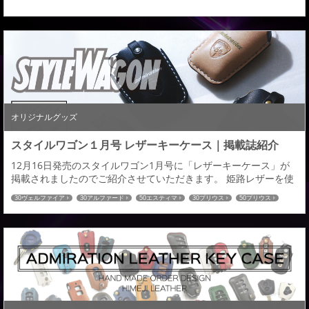
オリジナルグッズ
スタイルワゴン１月号 レザーキーケース｜掲載誌紹介
12月16日発売のスタイルワゴン1月号に「レザーキーケース」が
掲載されましたのでご紹介させていただきます。 姫路レザーを使
用し、２００車種以上の国産車に対応したレザーキーケースとな
30ヴェルファイア
30アルファード
50エスティマ
30プリウス
50プリウス
ります。 オーダーメイドによる選べる仕様は全８９６通り。 革の
プリウスα
80ヴォクシー
80ノア
60ハリアー
C-HR
ハイエース
色：全１４色／ステッチの色：全１６色／ロゴの色：全２色／金
52エルグランド
27セレナ
32エクストレイル
RCオデッセイ
CX-5
CX-8
具の色：全２色お客様のイメージにあった愛車とのコーディネイ
80ハリアー
トも可能。きっと理想のキ―ケースが見つかる...