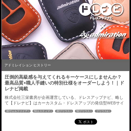
アドミレイション ヒストリー
圧倒的高級感を与えてくれるキーケースにしませんか？
最高品質×職人手縫いの特別仕様をオーダーしよう！｜ド
レナビ掲載
株式会社三栄書房が企画運営している、ドレスアップナビ、略し
て【ドレナビ】はカーカスタム・ドレスアップの発信型WEBサイ
ト。ドレナビにて「レザーキーケース」の記事が掲載されました
30ヴェルファイア
50エスティマ
30プリウス
50プリウス
プリウスα
のでご紹介させていただきます。 国産高級皮革の姫路レザーを採
80ヴォクシー
80ノア
60ハリアー
C-HR
ハイエース
52エルグランド
用 好みのカラーは組合せはなんと896種 →続きはこちら←ドレナ
27セレナ
32エクストレイル
RCオデッセイ
CX-5
ドレナビ
CX-8
ビ：アドミレイションの記事一覧はこちら≫
80ハリアー