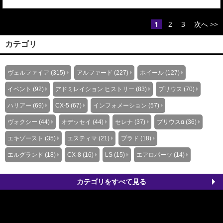
／ＲＣ４ Ｈ29.11～■HYBRID・Honda SENSING■HYBRID
ABSOLUTEHonda SENSING■HYBRID ABSOLUTE・EX Honda
SENSING■ABSOLUTE・Honda ...
1
2
3
次へ >>
カテゴリ
ヴェルファイア (315)
アルファード (227)
ホイール (127)
イベント (92)
アドミレイション ヒストリー (83)
プリウス (70)
ハリアー (69)
CX-5 (67)
インフォメーション (57)
ヴォクシー (44)
オデッセイ (44)
セレナ (37)
プリウスα (36)
エキゾースト (35)
エスティマ (21)
プラド (18)
エルグランド (18)
CX-8 (16)
LS (15)
エアロパーツ (14)
カテゴリをすべて見る