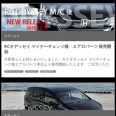
オデッセイ
RCオデッセイ マイナーチェンジ後 エアロパーツ 発売開
始
大変長らくお待たせいたしました。ＲＣオデッセイ マイナーチェ
ンジ後エアロパーツ本日より発売開始いたします。ご注文いただ
きました商品は1月中旬初回出荷より順次発送予定となります。
RCオデッセイ
デポルテ
新商品発売
ＲＣオデッセイＭ／Ｃ後のエアロパーツをご検討している皆様、
どうぞよろしくお願いいたします。■フロントハーフスポイラー動
きのある３Dデザインで上質感を与え、両サイドにダクトを配置、
純正メッキパーツの意匠を活かした拘りのディテ...
オデッセイ