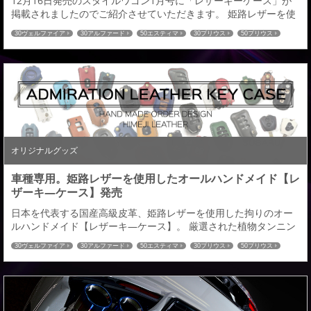
12月16日発売のスタイルワゴン1月号に「レザーキーケース」が
掲載されましたのでご紹介させていただきます。 姫路レザーを使
用し、２００車種以上の国産車に対応したレザーキーケースとな
30ヴェルファイア
30アルファード
50エスティマ
30プリウス
50プリウス
ります。 オーダーメイドによる選べる仕様は全８９６通り。 革の
プリウスα
80ヴォクシー
80ノア
60ハリアー
C-HR
ハイエース
色：全１４色／ステッチの色：全１６色／ロゴの色：全２色／金
52エルグランド
27セレナ
32エクストレイル
RCオデッセイ
CX-5
CX-8
具の色：全２色お客様のイメージにあった愛車とのコーディネイ
80ハリアー
トも可能。きっと理想のキ―ケースが見つかる...
オリジナルグッズ
車種専用。姫路レザーを使用したオールハンドメイド【レ
ザーキ―ケース】発売
日本を代表する国産高級皮革、姫路レザーを使用した拘りのオー
ルハンドメイド【レザーキ―ケース】。 厳選された植物タンニン
鞣し（なめし）による経年変化（エイジング）が生み出す、味わ
30ヴェルファイア
30アルファード
50エスティマ
30プリウス
50プリウス
い風合いをお楽しみいただける車種専用【レーザーキ―ケース】
プリウスα
80ヴォクシー
80ノア
60ハリアー
C-HR
ハイエース
を発売させていただきます。対応車種は２００車種以上※全て車種
52エルグランド
27セレナ
32エクストレイル
RCオデッセイ
CX-5
CX-8
専用立体成型となります。 オーダーメイドによる選べる仕様は全
80ハリアー
８９６通り。 革の色：全１４色／ステッチの色：...