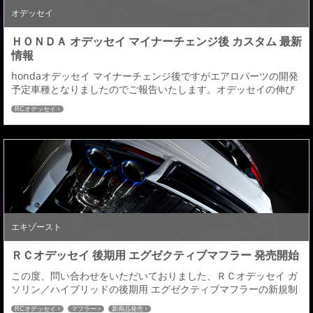
オデッセイ
ＨＯＮＤＡ オデッセイ マイナーチェンジ後 カスタム 最新
情報
hondaオデッセイ マイナーチェンジ後ですがエアロパーツの開発
予定車種となりましたのでご報告いたします。オデッセイの伸び
やかな流麗なプロポーションにアドミレイションエッセンスを加
RCオデッセイ
えたアグレッシブでいて洗練された美しさが際立つスタイルに仕
上げていきたいと思います。アドミレイションが手がけるオデッ
セイ マイナーチェンジ後にご期待ください。
エキゾースト
ＲＣオデッセイ 後期用 エグゼクティブマフラー 発売開始
この度、問い合わせをいただいておりました、ＲＣオデッセイ ガ
ソリン／ハイブリッドの後期用 エグゼクティブマフラーの新規制
の認可が完了しましたので本日より受注開始いたします。ＲＣ１
RCオデッセイ
マフラー
新商品発売