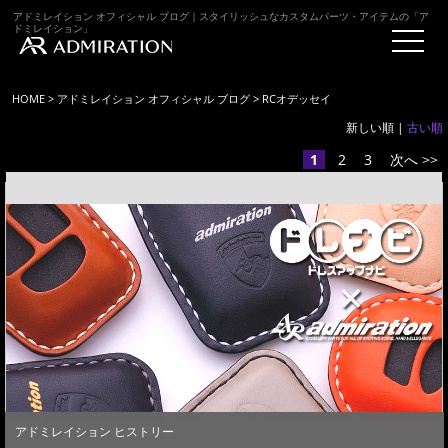
アドミレイション オフィシャル ブログ｜スタイリッシュなカスタムパーツ・アイテムの「ア
ドミレイション」
HOME
>
アドミレイション オフィシャル ブログ
> RCオデッセイ
新しい順 |
古い順
1
2
3
次へ >>
アドミレイション ヒストリー