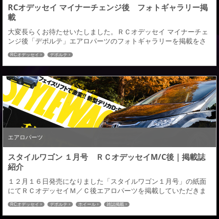
RCオデッセイ マイナーチェンジ後 フォトギャラリー掲
載
大変長らくお待たせいたしました。ＲＣオデッセイ マイナーチェ
ンジ後「デポルテ」エアロパーツのフォトギャラリーを掲載をさ
せていただきました。ＲＣオデッセイＭ／Ｃ後のエアロパーツを
RCオデッセイ
デポルテ
ご検討している皆様、参考になればと思います。どうぞよろしく
お願いいたします。フォトギャラリーはこちら≫≫
エアロパーツ
スタイルワゴン １月号 ＲＣオデッセイM/C後｜掲載誌
紹介
１２月１６日発売になりました「スタイルワゴン１月号」の紙面
にてＲＣオデッセイＭ／Ｃ後エアロパーツを掲載していただきま
したので紹介させていただきます。詳しくは是非ご購読の程よろ
RCオデッセイ
デポルテ
ホイール
雑誌掲載
しくお願いいたします。 ＲＣオデッセイ カスタムパーツはこちら
≫≫ パブリシティ紹介ページはこちら≫≫