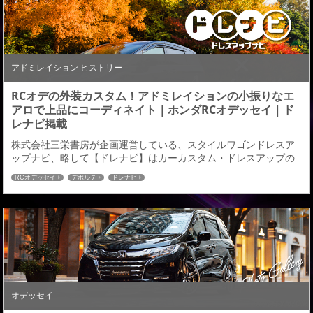
アドミレイション ヒストリー
RCオデの外装カスタム！アドミレイションの小振りなエ
アロで上品にコーディネイト｜ホンダRCオデッセイ｜ド
レナビ掲載
株式会社三栄書房が企画運営している、スタイルワゴンドレスア
ップナビ、略して【ドレナビ】はカーカスタム・ドレスアップの
発信型WEBサイト。ドレナビにてＲＣオデッセイ「デポルテ」エ
RCオデッセイ
デポルテ
ドレナビ
アロカスタムの記事が掲載されましたのでご紹介させていただき
ます。 ガーニッシュを巧みに活かし純正ボディとの一体感を追究
前期用エアロも好評のアドミレイションから、待望論根強かった
後期用が発売された。 →続きはこちら←ドレナビ...
オデッセイ