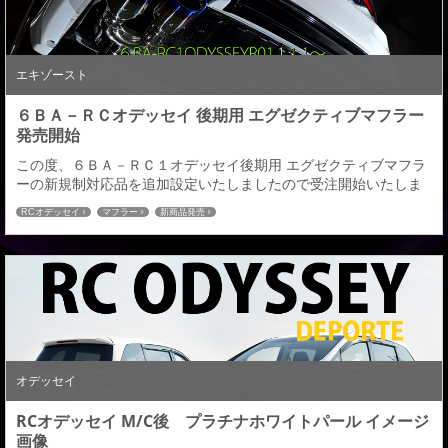
エキゾースト
６ＢＡ－ＲＣオデッセイ 後期用 エグゼクティブマフラー
発売開始
この度、６ＢＡ－ＲＣ１オデッセイ後期用 エグゼクティブマフラ
ーの新規制対応品を追加設定いたしましたので受注開始いたしま
す。 ６ＢＡ－ＲＣ１ Ｒ０１.11～■ABSOLUTE・Honda
RCオデッセイ
マフラー
新商品発売
SENSING■ABSOLUTE・EX Honda SENSING対応：純正バンパー
／デポルテリヤハーフスポイラー●Vテール（テールスライド式 ）
￥128,000●チタンHYBRIDテール（テールスライド式 ）￥1...
オデッセイ
RCオデッセイ M/C後 プラチナホワイトパール イメージ
画像