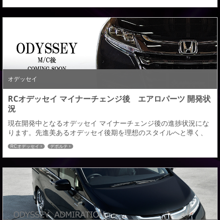
きます。今回はフロントハーフのみの公開ですが、近日中にはあ
らためて全体画像などもご紹介させていただきます。発売まで間
もなくとなりますのでオデッセイＭ／Ｃ後オーナーの皆様ご検討
の程よろしくお願いいたします。純正バンパー最低地上...
オデッセイ
RCオデッセイ マイナーチェンジ後 エアロパーツ 開発状
況
現在開発中となるオデッセイ マイナーチェンジ後の進捗状況にな
ります。先進美あるオデッセイ後期を理想のスタイルへと導く、
純正メッキパーツを活かした、前期同様に高級感と存在感が調和
RCオデッセイ
デポルテ
するスタイリッシュなデザインに仕上げていきました。フロント
ハーフは純正比２５ｍｍダウンと実用性のあるボリューム感なが
ら存在感を際立てています。ＨＯＮＤＡ ＲＣ１・２・４ ＯＤＹＳ
ＳＥＹ【ハイブリッド】【ガソリン】 H29.1...