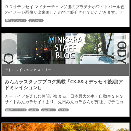
ＲＣオデッセイ マイナーチェンジ後のプラチナホワイトパール色
のイメージ画像が出来ましたのでご紹介させていただきます。デ
モカーのブラック色よりホワイト色はエアロのデザインや大きさ
RCオデッセイ
デポルテ
がわかりやすいと思いますので、是非参考にしていただければと
思います。ＲＣオデッセイＭ／Ｃ後のエアロパーツをご検討して
いる皆様、どうぞよろしくお願いいたします。 ■フロントハーフ
スポイラー動きのある３Dデザインで上質感を与え、...
アドミレイション ヒストリー
みんカラスタッフブログ掲載「CX-8&オデッセイ後期(ア
ドミレイション)」
カーライフを楽しむ仲間が集まる、日本最大の車・自動車ＳＮＳ
サイトみんカラサイトより、先日みんカラさんが弊社までデモカ
ーのＣＸ－８とＲＣオデッセイ後期のカスタマイズパーツの取材
RCオデッセイ
CX-5
みんカラ
CX-8
にきていただいた時のブログ記事が「みんカラスタッフブログ」
でアップされておりますのでご紹介させていただきます。 →詳し
くはこちら←