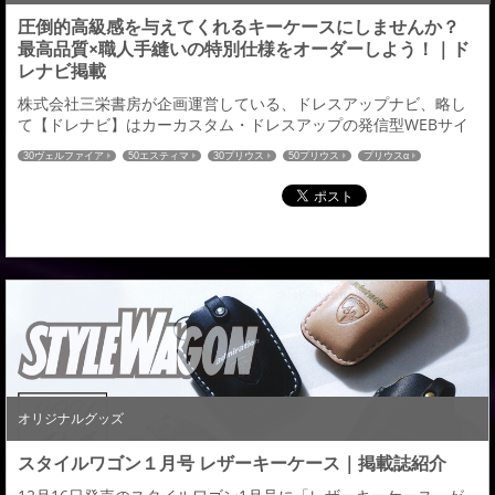
圧倒的高級感を与えてくれるキーケースにしませんか？
最高品質×職人手縫いの特別仕様をオーダーしよう！｜ド
レナビ掲載
株式会社三栄書房が企画運営している、ドレスアップナビ、略し
て【ドレナビ】はカーカスタム・ドレスアップの発信型WEBサイ
ト。ドレナビにて「レザーキーケース」の記事が掲載されました
30ヴェルファイア
50エスティマ
30プリウス
50プリウス
プリウスα
のでご紹介させていただきます。 国産高級皮革の姫路レザーを採
80ヴォクシー
80ノア
60ハリアー
C-HR
ハイエース
52エルグランド
用 好みのカラーは組合せはなんと896種 →続きはこちら←ドレナ
27セレナ
32エクストレイル
RCオデッセイ
CX-5
ドレナビ
CX-8
ビ：アドミレイションの記事一覧はこちら≫
80ハリアー
オリジナルグッズ
スタイルワゴン１月号 レザーキーケース｜掲載誌紹介