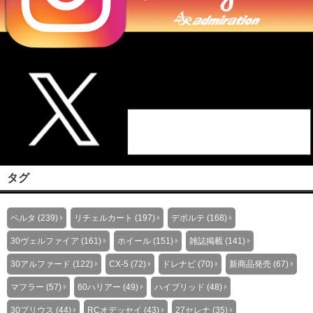
タグ
ベルタ (239)
リチェルカート (197)
デポルテ (168)
30ヴェルファイア (161)
ホイール (151)
雑誌掲載 (141)
30アルファード (122)
CX-5 (72)
ドレナビ (70)
新商品発売 (67)
マフラー (57)
60ハリアー (49)
ハイブリッド (48)
30プリウス (44)
RCオデッセイ (43)
27セレナ (35)