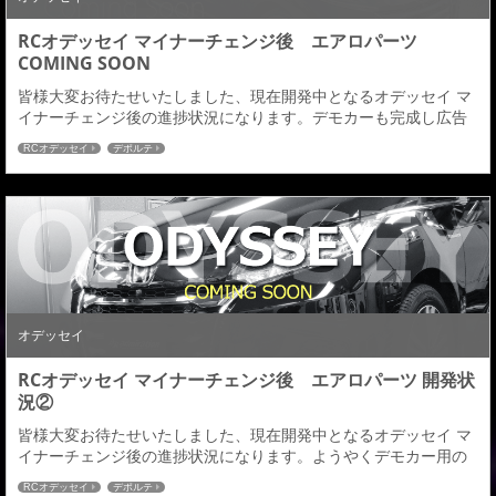
RCオデッセイ マイナーチェンジ後 エアロパーツ
COMING SOON
皆様大変お待たせいたしました、現在開発中となるオデッセイ マ
イナーチェンジ後の進捗状況になります。デモカーも完成し広告
及び雑誌媒体の撮影なども終わりましたのでご紹介させていただ
RCオデッセイ
デポルテ
きます、画像なども今後アップさせていただきます現在１２月中
旬～下旬発売に向けて最終調整を行っております。発売まで間も
なくとなりますのでオデッセイＭ／Ｃ後オーナーの皆様ご検討の
程よろしくお願いいたします。■フロントハーフスポイ...
オデッセイ
RCオデッセイ マイナーチェンジ後 エアロパーツ 開発状
況②
皆様大変お待たせいたしました、現在開発中となるオデッセイ マ
イナーチェンジ後の進捗状況になります。ようやくデモカー用の
製品が完成しましたので装着致しましたのでご紹介させていただ
RCオデッセイ
デポルテ