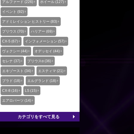
アルファード (226)
ホイール (127)
イベント (92)
アドミレイション ヒストリー (83)
プリウス (70)
ハリアー (69)
CX-5 (67)
インフォメーション (57)
ヴォクシー (44)
オデッセイ (44)
セレナ (37)
プリウスα (36)
エキゾースト (34)
エスティマ (21)
プラド (18)
エルグランド (18)
CX-8 (16)
LS (15)
エアロパーツ (14)
カテゴリをすべて見る