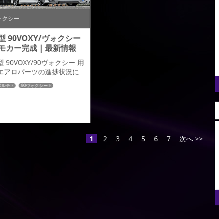
ロントハーフスポイラー先鋭
かつ独創的なデザインをさら
ォクシー
に高...
型 90VOXY/ヴォクシー
モカー完成｜最新情報
型 90VOXY/90ヴォクシー 用
エアロパーツの進捗状況に
ります。 ９０VOXYの全ての
ポルテ
90ヴォクシー
ーツ装着が完了し、デモカ
が完成しましたので雑誌媒
（スタイルワゴン・ワゴニ
ト）に取材をしていただき
したので取り急ぎ当日スタ
フの撮影した写真にて商品
1
2
3
4
5
6
7
次へ >>
ご紹介をさせていただきま
。発売につきましては１１
中旬を予定しております。
格につきましては改めてお
らせさせていただきますの
皆様どうぞご検討...