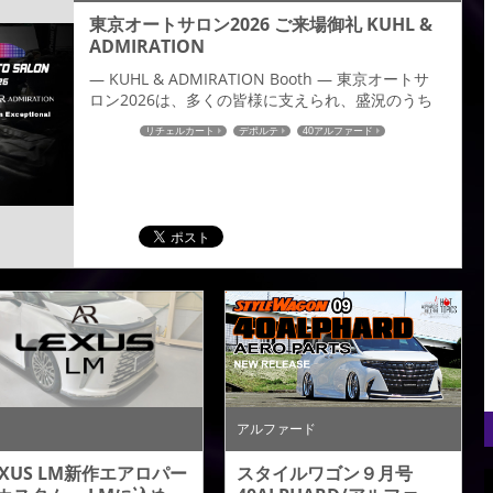
東京オートサロン2026 ご来場御礼 KUHL &
ADMIRATION
— KUHL & ADMIRATION Booth — 東京オートサ
ロン2026は、多くの皆様に支えられ、盛況のうち
に全日程を終了することができました。 会期中、
リチェルカート
デポルテ
40アルファード
KUHL & ADMIRATION ブースへお立ち寄りいただ
40ヴェルファイア
LEXUS
LEXUS LM
いた皆様、誠にありがとうございました。 本年の
オートサロンでは、LEXUS LM・40ALPHARD・
40VELLFIREの3台を展示し、ADMIRATIONが大切
にしてきた美意...
アルファード
EXUS LM新作エアロパー
スタイルワゴン９月号