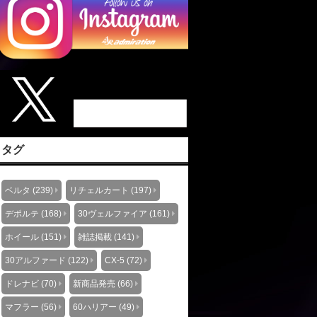
タグ
ベルタ (239)
リチェルカート (197)
デポルテ (168)
30ヴェルファイア (161)
ホイール (151)
雑誌掲載 (141)
30アルファード (122)
CX-5 (72)
ドレナビ (70)
新商品発売 (66)
マフラー (56)
60ハリアー (49)