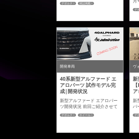
集として発売されるアルファ
月
デポルテ
雑誌掲載
ード＆ヴェルファイアMOOK
タ
40アルファード
デ
誌の取材でアドミレイション
の
4
の新作４０アルファードで取
す
材を行っていただきましたの
ア
でご紹介させていただきま
意
す。 装着ホイールはクレンツ
イ
ェとマーベリックともに２１
を
インチを左右で装着して撮影
め
していただきました。◆装着
エ
ホイール：クレンツェ フェル
ザ
ゼンフェルゼンは少し前のモ
ス
開発車両
ヴ
デルとなりますがスポーク本
め
数の...
基
40系新型アルファード エ
新
ィテ
アロパーツ 試作モデル完
【
成|開発状況
ア
新型アルファード エアロパー
新
ツ開発状況 前回ご紹介させて
パ
いただいた40アルファードの
シ
デポルテ
ホイール
デ
マスターモデルに続き、試作
た
40アルファード
9
モデルが完成し車両への装着
い
確認など最終調整を行いまし
た。試作モデルは黒ゲルコー