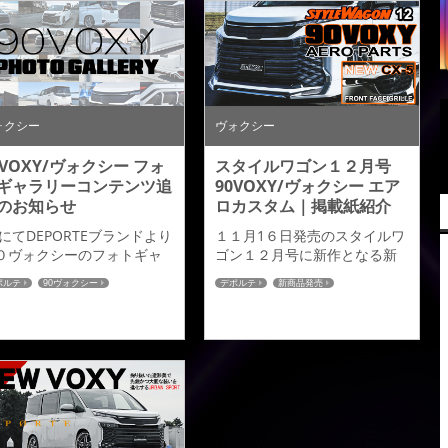
90W・95W 2022.01～
admiration L.S.C【１2月１5
日発売】 ー価格・詳細ページ
ーTOYOTA VOXY ZWR/MZRA
90W・95W 2022.01～■フロン
トアンダー...
ォクシー
ヴォクシー
0VOXY/ヴォクシー フォ
スタイルワゴン１２月号
ギャラリーコンテンツ追
90VOXY/ヴォクシー エア
のお知らせ
ロカスタム｜掲載紙紹介
PにてDEPORTEブランドより
１１月1６日発売のスタイルワ
０ヴォクシーのフォトギャ
ゴン１２月号に新作となる新
リーのコンテンツを追加さ
型ヴォクシーのカスタムパー
ポルテ
90ヴォクシー
デポルテ
新商品発売
ていただきました。
ツとCX-5用追加商品【フロン
90ヴォクシー
HOTO GALLERYはこちら
トフェイスイルミネーション
グリル】が掲載されましたの
でご紹介させていただきま
す。 ご購読の程宜しくお願い
致します。TOYOTA VOXY
ZWR/MZRA 90W・95W
2022.01～【１１月１６日発
売】 ー価格・詳細ページー■フ