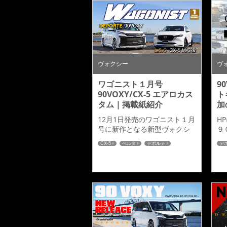
ト仕上げとなっておりますの
で、まだまだ実際の装着イメ
ージはつきずらいと思います
が、満足のいく仕上がりとな
ています。デモカーもあと少
しで完成です。デュアルマフ
ラーもインストールし、塗り
ヴォクシー
ヴ
分け塗装で仕上げ完成された
４０...
ワゴニスト１月号
9
90VOXY/CX-5 エアロカス
ト
タム｜掲載紙紹介
加
12月1日発売のワゴニスト１月
H
号に新作となる新型ヴォクシ
９
ーとCX-5のカスタムパーツが
ラ
CX-5
ベルタ
デポルテ
デ
掲載されましたのでご紹介さ
せ
新商品発売
90ヴォクシー
せていただきます。
≫P
admiration Belta CX-
5admiration DEPORTE
90VOXY 掲載号ではアドミレ
イションのデモカー紹介とは
別に、今回マルカサービス様
のMIDホイールの紹介記事と
広告にもデモカーをそれぞれ