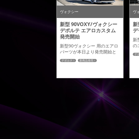
使用していただきましたので
こちらもご紹介させていた...
ヴォクシー
ヴ
新型 90VOXY/ヴォクシー
新
デポルテ エアロカスタム
デ
発売開始
新
の
新型90ヴォクシー 用のエアロ
な
パーツが本日より発売開始と
デ
パ
なります。価格・詳細につき
デポルテ
新商品発売
ー
ましては商品ページをご確認
90ヴォクシー
体
ください。 ー価格・詳細ペー
ス
ジー TOYOTA VOXY
ま
ZWR/MZRA 90W・95W
ッ
2022.01～【１１月１６日発
の
売】■フロントハーフスポイラ
す
ー先鋭かつ独創的なデザイン
月
をさらに高め、造形美に徹底
価
的に拘り抜いたフロントハー
知
フエッジの効いた幾重にも重
で
なりあう立体デザインにデポ
ルテのコン...