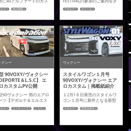
号に40アルファードのカス
FESTIVALの参加のご案内をさ
ムパーツが掲載されました
せていただきます。 7月13日
ポルテ
雑誌掲載
デポルテ
ホイール
でご紹介させていただきま
（土）、7月14日（日）の２日
0アルファード
40アルファード
。 すでに完成度が高い新型
間にわたり、神奈川県下最大
ルファードに対して純正の
級！『車の祭典』第12回オー
匠を損なう事無くアドミレ
トフェスティバルが開催され
ションのアイデンティティ
ます。アドミレイションでは
与える事で更なる個性を高
完成したばかりの「４０アル
理想のカスタムに近づけた
ファード」の新作デモカーと
アロパーツとしました。デ
アミスタットホイールの展示
インの基本はハーフタイプ
をさせていただきます。13日
ポイラーとし、高級感を高
（土）はイエローハットとス
ォクシー
ヴォクシー
る造形美をプラス。ワイド
タイルワゴンとのコラボ企画
調かつスタイリッシュなデ
で30/40...
型 90VOXY/ヴォクシー
スタイルワゴン１月号
ィ...
DEPORTE＆L.S.C】 エ
90VOXY/ヴォクシー エア
ロカスタムPV公開
ロカスタム｜掲載紙紹介
型90ヴォクシー 用のエアロ
１2月1６日発売のスタイルワ
ーツ【デポルテ＆エルエス
ゴン１月号に新作となる新型
ー】のPVが公開されまし
ヴォクシーのカスタムパーツ
ポルテ
ユーチューブ
ＬＳＣ
デポルテ
新商品発売
。皆様、是非ご覧くださ
が掲載されましたのでご紹介
0ヴォクシー
90ヴォクシー
。
させていただきます。 ご購読
の程宜しくお願い致します。
TOYOTA VOXY ZWR/MZRA