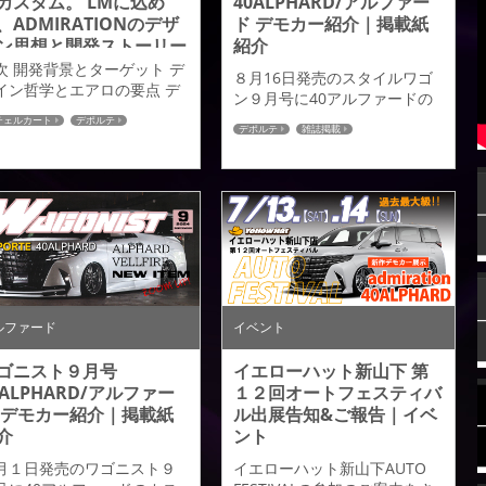
カスタム。 LMに込め
40ALPHARD/アルファー
、ADMIRATIONのデザ
ド デモカー紹介｜掲載紙
ン思想と開発ストーリー
紹介
オートサロン出展車両そ
次 開発背景とターゲット デ
８月16日発売のスタイルワゴ
１】
イン哲学とエアロの要点 デ
ン９月号に40アルファードの
インスケッチと3Dモデルの
カスタムパーツが掲載されま
チェルカート
デポルテ
介 製品ラインナップと適用
デポルテ
雑誌掲載
したのでご紹介させていただ
0アルファード
40ヴェルファイア
デル 現在進行中LM画像の紹
40アルファード
きます。 すでに完成度が高い
XUS
LEXUS LM
 発売時期と入手方法 オート
新型アルファードに対して純
ロン出展案内 こんにちは。
正の意匠を損なう事無くアド
日は、ADMIRATIONが手が
ミレイションのアイデンティ
た LEXUS LM用エアロパー
ティを与える事で更なる個性
について、開発状況とLMに
を高め理想のカスタムに近づ
めた想いをご紹介します。
けたエアロパーツとしまし
発背景とターゲット LEXUS
た。デザインの基本はハーフ
Mは、単なるラグジュアリー
タイプスポイラーとし、高級
ルファード
イベント
ニバンでは...
感を高める造形美をプラス。
ワイド基調かつスタイリッシ
ゴニスト９月号
イエローハット新山下 第
ュなデ...
0ALPHARD/アルファー
１２回オートフェスティバ
 デモカー紹介｜掲載紙
ル出展告知&ご報告｜イベ
介
ント
月１日発売のワゴニスト９
イエローハット新山下AUTO