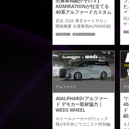
出展車両紹介その３】
ツ
ADMIRATIONが仕立てる
た
40系アルファードカスタム
イ
【
目
目次 2026 東京オートサロン
の
ザ
開催概要 出展車両ALPHARD紹
ザ
介 コンセプト。 デザインアプ
リ
紹
デポルテ
40アルファード
ローチ 装着パーツ詳細解説 オ
4
モ
ートサロン特典情報 いつも
LE
介
ADMIRATIONブログを見てい
サ
ただき、誠にありがとうござ
本
います。 本日は、2026年 東京
け
オートサロンの出展車両の中
ツ
から40系アルファードをベー
込
スとしたデモカーをご紹介い
開
たします。まずはオートサロ
L
ンの開催概要からご紹介しま
アルファード
ア
ミ
す。関連記事：出展車...
40ALPHARD/アルファー
ワ
ド デモカー取材協力｜
4
WEDS WHEEL
ド
紹
ホイールメーカーのウェッズ
様が8月末にワゴニスト特別編
８