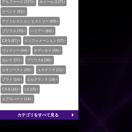
アルファード (227)
ホイール (127)
イベント (92)
アドミレイション ヒストリー (83)
プリウス (70)
ハリアー (69)
CX-5 (67)
インフォメーション (57)
ヴォクシー (44)
オデッセイ (44)
セレナ (37)
プリウスα (36)
エキゾースト (35)
エスティマ (21)
プラド (18)
エルグランド (18)
CX-8 (16)
LS (15)
エアロパーツ (14)
カテゴリをすべて見る