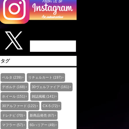
タグ
ベルタ (239)
リチェルカート (197)
デポルテ (168)
30ヴェルファイア (161)
ホイール (151)
雑誌掲載 (141)
30アルファード (122)
CX-5 (72)
ドレナビ (70)
新商品発売 (67)
マフラー (57)
60ハリアー (49)