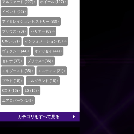
アルファード (227)
ホイール (127)
イベント (92)
アドミレイション ヒストリー (83)
プリウス (70)
ハリアー (69)
CX-5 (67)
インフォメーション (57)
ヴォクシー (44)
オデッセイ (44)
セレナ (37)
プリウスα (36)
エキゾースト (35)
エスティマ (21)
プラド (18)
エルグランド (18)
CX-8 (16)
LS (15)
エアロパーツ (14)
カテゴリをすべて見る