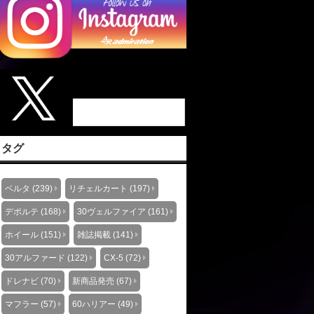
タグ
ベルタ (239)
リチェルカート (197)
デポルテ (168)
30ヴェルファイア (161)
ホイール (151)
雑誌掲載 (141)
30アルファード (122)
CX-5 (72)
ドレナビ (70)
新商品発売 (67)
マフラー (57)
60ハリアー (49)