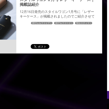
掲載誌紹介
12月16日発売のスタイルワゴン1月号に「レザー
キーケース」が掲載されましたのでご紹介させて
いただきます。 姫路レザーを使用し、２００車種
30ヴェルファイア
30アルファード
50エスティマ
以上の国産車に対応したレザーキーケースとなり
30プリウス
50プリウス
プリウスα
80ヴォクシー
ます。 オーダーメイドによる選べる仕様は全８９
80ノア
60ハリアー
C-HR
ハイエース
６通り。 革の色：全１４色／ステッチの色：全１
52エルグランド
27セレナ
32エクストレイル
６色／ロゴの色：全２色／金具の色：全２色お客
RCオデッセイ
CX-5
CX-8
80ハリアー
様のイメージにあった愛車とのコーディネイトも
可能。きっと理想のキ―ケースが見つかる...