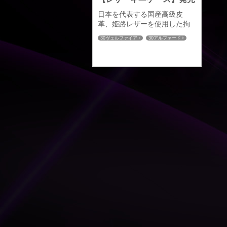
日本を代表する国産高級皮
革、姫路レザーを使用した拘
りのオールハンドメイド【レ
30ヴェルファイア
30アルファード
ザーキ―ケース】。 厳選され
50エスティマ
30プリウス
た植物タンニン鞣し（なめ
50プリウス
プリウスα
し）による経年変化（エイジ
80ヴォクシー
80ノア
60ハリアー
ング）が生み出す、味わい風
C-HR
ハイエース
合いをお楽しみいただける車
52エルグランド
27セレナ
種専用【レーザーキ―ケー
32エクストレイル
RCオデッセイ
ス】を発売させていただきま
CX-5
CX-8
80ハリアー
す。対応車種は２００車種以
上※全て車種専用立体成型とな
ります。 オーダーメイドによ
る選べる仕様は全８９６通
り。 革の色：全１４色／ステ
ッチの色：...