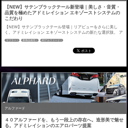
【NEW】サテンブラックテール新登場｜美しさ・音質・
品質を極めたアドミレイション エキゾーストシステムの
こだわり
【NEW】サテンブラックテール登場｜リアビューをさらに美し
く。アドミレイション エキゾーストシステムの新たな選択肢。 ア
ドミレイションでは、これまで多くのお客様にご好評いただいて
マフラー
新商品発売
40アルファード
きた「チタンHYBRIDテール」、「Vテール（ステンレス）」に加
え、新たに「サテンブラックテール」をラインアップしました。
ブラックアウトスタイルが人気を集める現在、エンブレムやホイ
ールだけでなく、マフラーエンドにもブラッ...
アルファード
４０アルファードを、もう一段上の存在へ。造形美で魅せ
る。アドミレイションのエアロパーツ提案