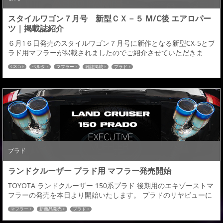
スタイルワゴン７月号 新型ＣＸ－５ M/C後 エアロパー
ツ｜掲載誌紹介
６月1６日発売のスタイルワゴン７月号に新作となる新型CX-5とプ
ラド用マフラーが掲載されましたのでご紹介させていただきま
す。 ランドクルーザー １５０プラド用 エグゼクティブマフラー
CX-5
ベルタ
マフラー
雑誌掲載
プラド
MAZDA CX-5 KFEP/KF5P/KF2P R03.10～ M/C後【発売商品】■フ
ロントハーフスポイラー 純正の「シンプルで研ぎ澄まされた美し
さ」を生かしながらもダクト＆フラップ＆リップをバランスよく
融合した...
プラド
ランドクルーザー プラド用 マフラー発売開始
TOYOTA ランドクルーザー 150系プラド 後期用のエキゾーストマ
フラーの発売を本日より開始いたします。 プラドのリヤビューに
存在感をプラスする左右デュアル出しマフラー。１２０Φの大口
マフラー
新商品発売
プラド
径テール、インナーパンチング仕様で他にない圧倒的な高級感を