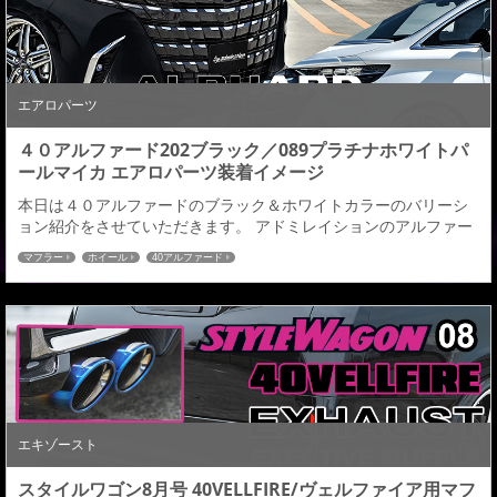
エアロパーツ
４０アルファード202ブラック／089プラチナホワイトパ
ールマイカ エアロパーツ装着イメージ
本日は４０アルファードのブラック＆ホワイトカラーのバリーシ
ョン紹介をさせていただきます。 アドミレイションのアルファー
ドデモカーはホワイトカラーの為、ブラックカラーのデモカー画
マフラー
ホイール
40アルファード
像のご要望、お問合せが増えてきましたので、取り急ぎ画像処理
にてブラックカラーを作成させていただきました、ご検討の参考
にしていただければと思いますのでご紹介させていただきます。
新型アルファードのボディカラーは全3色。〈089プ...
エキゾースト
スタイルワゴン8月号 40VELLFIRE/ヴェルファイア用マフ