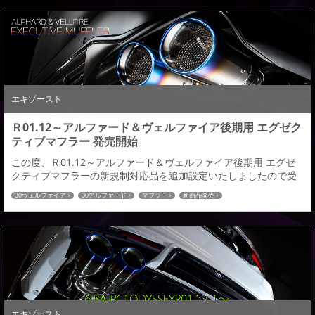
与えてくれます。プラドのカスタムパーツをご検討している皆
様、どうぞ宜しくお願い致します。 TOYOTA ランドクルーザー
プラドLAND CRUISER ...
エキゾースト
Ｒ01.12～アルファード＆ヴェルファイア後期用 エグゼク
ティブマフラー 発売開始
この度、Ｒ01.12～アルファード＆ヴェルファイア後期用 エグゼ
クティブマフラーの新規制対応品を追加設定いたしましたので受
注開始いたします。 ■車種：アルファード／ヴェルファイア■年
30ヴェルファイア
30アルファード
マフラー
新商品発売
式：Ｒ01.12～■商品：エグゼクティブマフラー■追加設定型式
●6AA-AYH30W（ハイブリッド）●3BA-GGH35W（ガソリン）
●3BA-GGH30W（ガソリン）●3BA-AGH35W（ガソリン）●3BA-
AGH...
エキゾースト