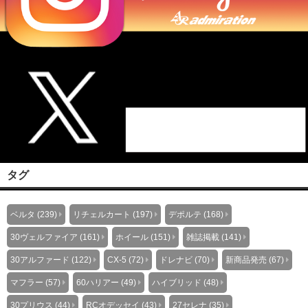
タグ
ベルタ (239)
リチェルカート (197)
デポルテ (168)
30ヴェルファイア (161)
ホイール (151)
雑誌掲載 (141)
30アルファード (122)
CX-5 (72)
ドレナビ (70)
新商品発売 (67)
マフラー (57)
60ハリアー (49)
ハイブリッド (48)
30プリウス (44)
RCオデッセイ (43)
27セレナ (35)