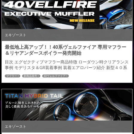
フローティングデザインを採用し立体的...
エキゾースト
最低地上高アップ！！40系ヴェルファイア 専用マフラー
＆リヤアンダースポイラー発売開始
目次 エグゼクティブマフラー商品特徴 ローダウン時クリアランス
事例 モデリスタ＆GR装着事例 装着エアロパーツ紹介 新型４０系
ヴェルファイア用カスタムパーツより、左右デュアル出しマフラ
マフラー
新商品発売
40ヴェルファイア
ー＆専用リアアンダースポイラーが本日より発売開始となりま
す。（エアロ用/純正バンパー対応） ４０VELLFIRE:発売中 設計レ
イアウトに拘り、純正よりも低くならないローダウン車にも対応
した最低地上高アップマフラーと...
エキゾースト