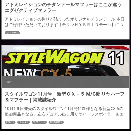
アドミレイションのチタンテールマフラーはここが違う｜
エグゼクティブマフラー
アドミレイションの拘りが詰まったオリジナルチタンテール 本日
はご好評いただいております【チタンＨＹＢＲＩＤテール】につ
いてあらためてご紹介させていただければと思います。チタンＨ
マフラー
ＹＢＲＤテールの発売が２０１３年になりますのでもう１０年も
経ちますが今だにマフラーご注文時にはこのチタンテールが大変
ご好評をいただいている商品となります。よくドレスアップ系マ
フラーで使用されているチタンテールはステンレステー...
CX-5
スタイルワゴン11月号 新型ＣＸ－５ M/C後 リヤハーフ
＆マフラー｜掲載誌紹介
10月1６日発売のスタイルワゴン11月号に新作となる新型CX-5の
追加商品となる、左右デュアル出し用リヤハーフスポイラー＆エ
キゾーストフィニッシャーが掲載されましたのでご紹介させてい
CX-5
ベルタ
マフラー
雑誌掲載
ただきます。また上記２商品になりますが本日より発売開始とな
ります。皆様どうぞご検討の程宜しくお願いいたします。