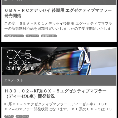
６ＢＡ－ＲＣオデッセイ 後期用 エグゼクティブマフラー
発売開始
この度、６ＢＡ－ＲＣ１オデッセイ後期用 エグゼクティブマフラ
ーの新規制対応品を追加設定いたしましたので受注開始いたしま
す。 ６ＢＡ－ＲＣ１ Ｒ０１.11～■ABSOLUTE・Honda
RCオデッセイ
マフラー
新商品発売
SENSING■ABSOLUTE・EX Honda SENSING対応：純正バンパー
／デポルテリヤハーフスポイラー●Vテール（テールスライド式 ）
￥128,000●チタンHYBRIDテール（テールスライド式 ）￥1...
エキゾースト
Ｈ３０．０２～KF系ＣＸ－５エグゼクティブマフラー
（ディーゼル車）開発状況
KF系ＣＸ－５エグゼクティブマフラー（ディーゼル車）Ｈ３０．
０２～のマフラー開発状況になります。 ＫＦ系のＣＸ－５はＨ３
０．０２～エンジン仕様が変更になった為、この年式の車両につ
CX-5
マフラー