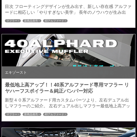
目次 フローティングデザインが生み出す、新しい存在感 アルファ
ードに相応しい「やりすぎない美学」 長年のノウハウが生み出
す、絶対的な差別化 アドミレイションが提案する、アルファード
マフラー
新商品発売
40アルファード
の完成形 パーツ構成一覧 トータル装着で完成する、アドミレイシ
ョンスタイル コンプリートカー販売のご案内 アドミレイションが
おすすめする40アルファード エアロパーツ 造形美で魅せ、存在感
を引き上げる。 トヨタ・アルファ...
エキゾースト
最低地上高アップ！！40系アルファード専用マフラー リ
ヤハーフスポイラー＆純正バンパー対応
新型４０系アルファード用カスタムパーツより、左右デュアル出
しマフラーのご紹介。 左右デュアル出しマフラー最低地上高アッ
プマフラー◆アドミレイションエアロ用/純正バンパー対応用設定
マフラー
新商品発売
40アルファード
有り ４０ALPHARAD：車検対応 ￥167,200（税込）～●AGH40W
：ガソリン車２WD（加速73dB/近接81dB）●AAHH40：ハイブリ
ッド車２WD（加速72dB/近接77dB）テールエンド２種：チタン
HY...