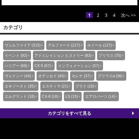
きましては現在まで設定が出来ておりませんでしたが、順調に開
発も進み、本日、新規制試験も無事終了し発売まであと少しとな
りました。発売予定：６月下旬3DA-ＫＦ系ＣＸ－５AT/ディーゼ
1
2
3
4
次へ >>
ル車２ＷＤ・４ＷＤ専用Ｈ３０．０２～Vテー...
カテゴリ
ヴェルファイア (315)
アルファード (227)
ホイール (127)
イベント (92)
アドミレイション ヒストリー (83)
プリウス (70)
ハリアー (69)
CX-5 (67)
インフォメーション (57)
ヴォクシー (44)
オデッセイ (44)
セレナ (37)
プリウスα (36)
エキゾースト (35)
エスティマ (21)
プラド (18)
エルグランド (18)
CX-8 (16)
LS (15)
エアロパーツ (14)
カテゴリをすべて見る