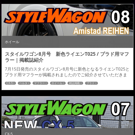
MAZDA CX-5 KFEP/KF5P/KF2P R03.10～ M/C後【発売商品】■フ
ロントハーフス...
ホイール
スタイルワゴン8月号 新色ライエンT025 / プラド用マフ
ラー｜掲載誌紹介
7月15日発売のスタイルワゴン8月号に新色となるライエンT025と
プラド用マフラーが掲載されましたのでご紹介させていただきま
す。 アミスタット ライエンT025 ブラックスクリットマシニング
CX-5
ベルタ
マフラー
ホイール
雑誌掲載
プラド
ブラックエディションアミスタットでは今まで数多くのカラーの
ホイールをリリースしてきましたがこの【 ブラックエディショ
ン】はマシニングフィニッシュの上から【チタンスモーク】クリ
アーを施し、さらにブラックバフアル...
CX-5