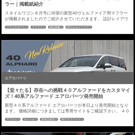
ラー｜掲載紙紹介
スタイルワゴン８月号に待望の新型40ヴェルファイア用マフラー
が掲載されましたのでご紹介させていただきます。 設計レイアウ
トに拘り、純正よりも低くならないローダウン車にも対応した最
リチェルカート
マフラー
雑誌掲載
40ヴェルファイア
低地上高アップマフラーとなります。 今回４０系ヴェルファイア
用マフラーを開発するにあたり避けては通れない事がありまし
た、オーナー様含め皆様も周知の通り通り40系の地上高は３０系
から比べはかなり低くなっており、少しローダウン...
エアロパーツ
【堂々たる】存在への挑戦４０アルファードをカスタマイ
ズ！40系アルファード エアロパーツ発売開始
新型４０系アルファード エアロパーツが本日より発売開始となり
ます。 価格詳細につきましては専用サイトをご確認下さい。 ４０
ALPHARD専用サイト ↑クリック↑ ■フロントハーフスポイラーダ
マフラー
ホイール
新商品発売
40アルファード
クトやメッキ加飾をあえて施さない造形美溢れるアルファードに
相応しいワイド基調デザインに拘った構成とし、センター部とコ
ーナー（サイド）部を独立した造形とする事で塗分け塗装による