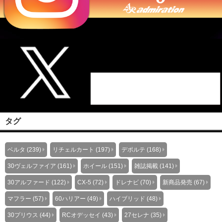
タグ
ベルタ (239)
リチェルカート (197)
デポルテ (168)
30ヴェルファイア (161)
ホイール (151)
雑誌掲載 (141)
30アルファード (122)
CX-5 (72)
ドレナビ (70)
新商品発売 (67)
マフラー (57)
60ハリアー (49)
ハイブリッド (48)
30プリウス (44)
RCオデッセイ (43)
27セレナ (35)