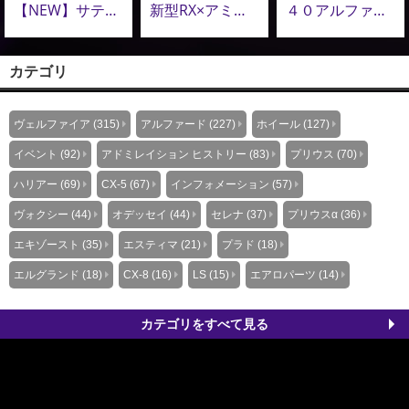
【NEW】サテンブラックテール新登場｜美しさ・音質・品質を極めたアドミレイション エキゾーストシステムのこだわり
新型RX×アミスタット新作24インチ鍛造ホイールが圧巻！新型アルヴェル・LM用22インチも追加決定！
４０アルファードを、もう一段上の存在へ。造形美で魅せる。アドミレイションのエアロパーツ提案
カテゴリ
ヴェルファイア (315)
アルファード (227)
ホイール (127)
イベント (92)
アドミレイション ヒストリー (83)
プリウス (70)
ハリアー (69)
CX-5 (67)
インフォメーション (57)
ヴォクシー (44)
オデッセイ (44)
セレナ (37)
プリウスα (36)
エキゾースト (35)
エスティマ (21)
プラド (18)
エルグランド (18)
CX-8 (16)
LS (15)
エアロパーツ (14)
カテゴリをすべて見る