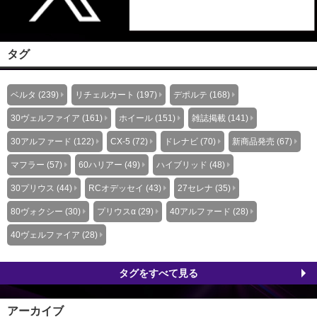
タグ
ベルタ (239)
リチェルカート (197)
デポルテ (168)
30ヴェルファイア (161)
ホイール (151)
雑誌掲載 (141)
30アルファード (122)
CX-5 (72)
ドレナビ (70)
新商品発売 (67)
マフラー (57)
60ハリアー (49)
ハイブリッド (48)
30プリウス (44)
RCオデッセイ (43)
27セレナ (35)
80ヴォクシー (30)
プリウスα (29)
40アルファード (28)
40ヴェルファイア (28)
タグをすべて見る
アーカイブ