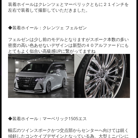
装着ホイールはクレンツェとマーベリックともに２１インチを
左右で装着して撮影していただきました。
◆装着ホイール：クレンツェ フェルゼン
フェルゼンは少し前のモデルとなりますがスポーク本数の多い
密度の高い色あせないデザインは新型の４０アルファードにも
とてもよく似合い高級感UPに繋がってますね
◆装着ホイール：マーベリック1505エス
幅広のツインスポークかつ交点部からセンターへ向けては鋭く
傾斜したコンケイブデザインとなっている為、大型ミニバンに