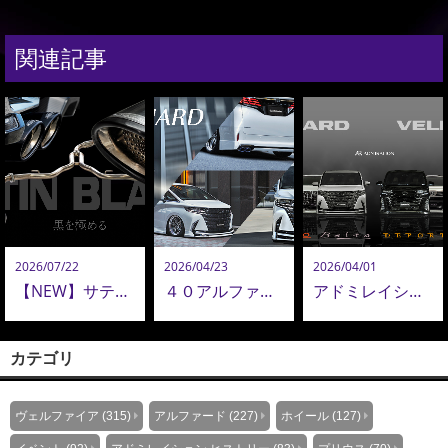
関連記事
2026/07/22
2026/04/23
2026/04/01
【NEW】サテンブラックテール新登場｜美しさ・音質・品質を極めたアドミレイション エキゾーストシステムのこだわり
４０アルファードを、もう一段上の存在へ。造形美で魅せる。アドミレイションのエアロパーツ提案
アドミレイションがおすすめする、アルファード＆ヴェルファイア エアロパーツコレクション
カテゴリ
ヴェルファイア (315)
アルファード (227)
ホイール (127)