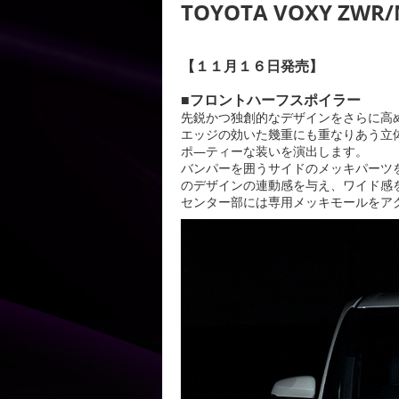
TOYOTA VOXY ZWR/
【１１月１６日発売】
■フロントハーフスポイラー
先鋭かつ独創的なデザインをさらに高
エッジの効いた幾重にも重なりあう立
ポ―ティーな装いを演出します。
バンパーを囲うサイドのメッキパーツを
のデザインの連動感を与え、ワイド感
センター部には専用メッキモールをア