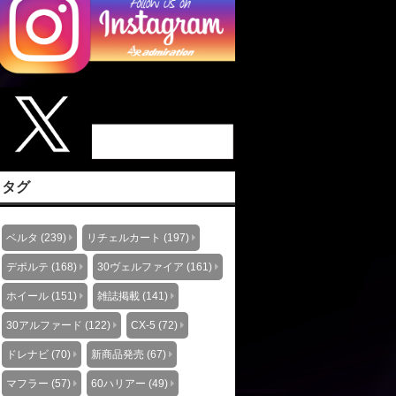
タグ
ベルタ (239)
リチェルカート (197)
デポルテ (168)
30ヴェルファイア (161)
ホイール (151)
雑誌掲載 (141)
30アルファード (122)
CX-5 (72)
ドレナビ (70)
新商品発売 (67)
マフラー (57)
60ハリアー (49)