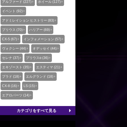
アルファード (227)
ホイール (127)
イベント (92)
アドミレイション ヒストリー (83)
プリウス (70)
ハリアー (69)
CX-5 (67)
インフォメーション (57)
ヴォクシー (44)
オデッセイ (44)
セレナ (37)
プリウスα (36)
エキゾースト (35)
エスティマ (21)
プラド (18)
エルグランド (18)
CX-8 (16)
LS (15)
エアロパーツ (14)
カテゴリをすべて見る