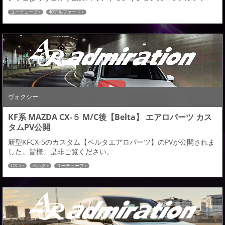
ドデモカーを使用していただいたPVが公開致しましたのでご紹介
ユーチューブ
40アルファード
させていただきます。 ４０アルファード装着カスタムパーツ ブラ
ンド【DEPORTE】■フロントハーフスポイラー■サイドステップ■
リヤハーフスポイラーデュアル出し（マフラーレス仕様）■フード
トップスポイラー■フ...
ヴォクシー
KF系 MAZDA CX-５ M/C後【Belta】 エアロパーツ カス
タムPV公開
新型KFCX-5のカスタム【ベルタエアロパーツ】のPVが公開されま
した。皆様、是非ご覧ください。
CX-5
ベルタ
ユーチューブ