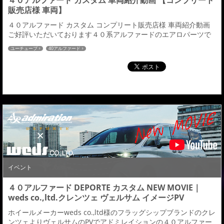
４０アルファード カスタム 車両紹介動画 【コンプリート
販売店様 車両】
４０アルファード カスタム コンプリート販売店様 車両紹介動画
ご好評いただいております４０系アルファードのエアロパーツで
すが、当社エアロパーツを装着していただきコンプリートカスタ
ユーチューブ
40アルファード
ムされてYouTubeにてご紹介していただいている販売店様の動画
紹介になります。当社でもホームページやYouTube、ＳＮＳ等で
４０系アルファードのエアロパーツはご紹介させていただいてお
りますが、又違った魅力をお伝え出来...
イベント
４０アルファード DEPORTE カスタム NEW MOVIE｜
weds co.,ltd.クレンツェ ヴェルサム イメージPV
ホイールメーカーweds co.,ltd様のフラッグシップブランドのクレ
ンツェよりヴェルサムのPVでアドミレイションの４０アルファー