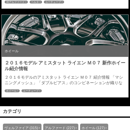
30アルファード
ベルタ
ユーチューブ
ホイール
２０１６モデル アミスタット ライエン Ｍ０７ 新作ホイー
ル紹介情報
２０１６モデルのアミスタット ライエン Ｍ０７ 紹介情報 「マシ
ニングメッシュ」「ダブルピアス」のコンビネーションが織りな
す「ライエン」独自の世界観が、さらに広がる。 ７交点のラフメ
ホイール
ユーチューブ
ッシュ・デザインを基調とし、断面には、緻密に計算されたマシ
ニングで与えられる輝きで存在感を与えます。まずはオートサロ
ン展示情報といたしましてＪＡＷＡブース及びSTYLE WAGON ×
FUJI CORPORATION...
カテゴリ
ヴェルファイア (315)
アルファード (227)
ホイール (127)