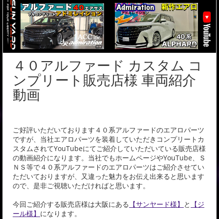
４０アルファード カスタム コ
ンプリート販売店様 車両紹介
動画
ご好評いただいております４０系アルファードのエアロパーツ
ですが、当社エアロパーツを装着していただきコンプリートカ
スタムされてYouTubeにてご紹介していただいている販売店様
の動画紹介になります。当社でもホームページやYouTube、Ｓ
ＮＳ等で４０系アルファードのエアロパーツはご紹介させてい
ただいておりますが、又違った魅力をお伝え出来ると思います
ので、是非ご視聴いただければと思います。
今回ご紹介する販売店様は大阪にある
【サンヤード様】
と
【ジ
ール様】
になります。