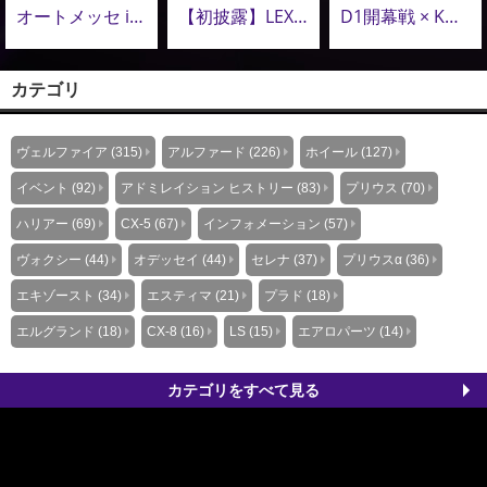
オートメッセ in 愛知にて初披露。AMISTAD 新鍛造ホイール「GEEBEL TW」
【初披露】LEXUS RX プロトモデル、オートメッセ in 愛知 2026 にて初アンベール
D1開幕戦 × KUHLミーティング開催！アドミレイションも大商談会を同時開催！
カテゴリ
ヴェルファイア (315)
アルファード (226)
ホイール (127)
イベント (92)
アドミレイション ヒストリー (83)
プリウス (70)
ハリアー (69)
CX-5 (67)
インフォメーション (57)
ヴォクシー (44)
オデッセイ (44)
セレナ (37)
プリウスα (36)
エキゾースト (34)
エスティマ (21)
プラド (18)
エルグランド (18)
CX-8 (16)
LS (15)
エアロパーツ (14)
カテゴリをすべて見る