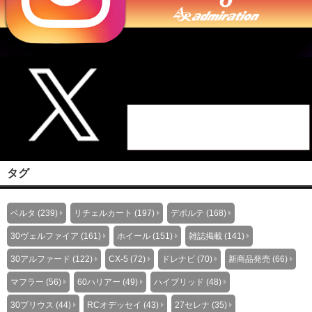
タグ
ベルタ (239)
リチェルカート (197)
デポルテ (168)
30ヴェルファイア (161)
ホイール (151)
雑誌掲載 (141)
30アルファード (122)
CX-5 (72)
ドレナビ (70)
新商品発売 (66)
マフラー (56)
60ハリアー (49)
ハイブリッド (48)
30プリウス (44)
RCオデッセイ (43)
27セレナ (35)