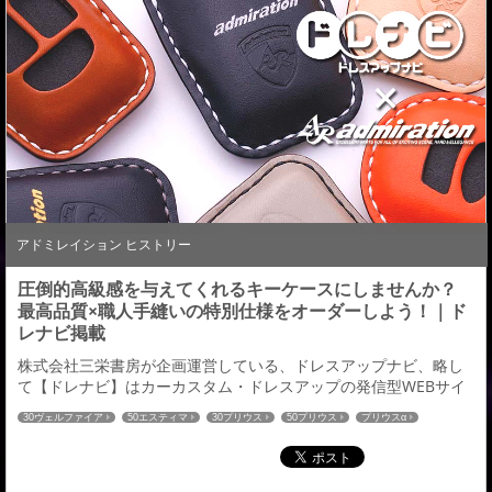
アドミレイション ヒストリー
圧倒的高級感を与えてくれるキーケースにしませんか？
最高品質×職人手縫いの特別仕様をオーダーしよう！｜ド
レナビ掲載
株式会社三栄書房が企画運営している、ドレスアップナビ、略し
て【ドレナビ】はカーカスタム・ドレスアップの発信型WEBサイ
ト。ドレナビにて「レザーキーケース」の記事が掲載されました
30ヴェルファイア
50エスティマ
30プリウス
50プリウス
プリウスα
のでご紹介させていただきます。 国産高級皮革の姫路レザーを採
80ヴォクシー
80ノア
60ハリアー
C-HR
ハイエース
52エルグランド
用 好みのカラーは組合せはなんと896種 →続きはこちら←ドレナ
27セレナ
32エクストレイル
RCオデッセイ
CX-5
ドレナビ
CX-8
ビ：アドミレイションの記事一覧はこちら≫
80ハリアー