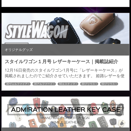
オリジナルグッズ
スタイルワゴン１月号 レザーキーケース｜掲載誌紹介
12月16日発売のスタイルワゴン1月号に「レザーキーケース」が
掲載されましたのでご紹介させていただきます。 姫路レザーを使
用し、２００車種以上の国産車に対応したレザーキーケースとな
30ヴェルファイア
30アルファード
50エスティマ
30プリウス
50プリウス
ります。 オーダーメイドによる選べる仕様は全８９６通り。 革の
プリウスα
80ヴォクシー
80ノア
60ハリアー
C-HR
ハイエース
色：全１４色／ステッチの色：全１６色／ロゴの色：全２色／金
52エルグランド
27セレナ
32エクストレイル
RCオデッセイ
CX-5
CX-8
具の色：全２色お客様のイメージにあった愛車とのコーディネイ
80ハリアー
トも可能。きっと理想のキ―ケースが見つかる...