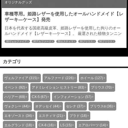
オリジナルグッズ
車種専用。姫路レザーを使用したオールハンドメイド【レ
ザーキ―ケース】発売
日本を代表する国産高級皮革、姫路レザーを使用した拘りのオー
ルハンドメイド【レザーキ―ケース】。 厳選された植物タンニン
鞣し（なめし）による経年変化（エイジング）が生み出す、味わ
30ヴェルファイア
30アルファード
50エスティマ
30プリウス
50プリウス
い風合いをお楽しみいただける車種専用【レーザーキ―ケース】
プリウスα
80ヴォクシー
80ノア
60ハリアー
C-HR
ハイエース
を発売させていただきます。対応車種は２００車種以上※全て車種
52エルグランド
27セレナ
32エクストレイル
RCオデッセイ
CX-5
CX-8
専用立体成型となります。 オーダーメイドによる選べる仕様は全
80ハリアー
８９６通り。 革の色：全１４色／ステッチの色：...
カテゴリ
ヴェルファイア (315)
アルファード (226)
ホイール (127)
イベント (92)
アドミレイション ヒストリー (83)
プリウス (70)
ハリアー (69)
CX-5 (67)
インフォメーション (57)
ヴォクシー (44)
オデッセイ (44)
セレナ (37)
プリウスα (36)
エキゾースト (34)
エスティマ (21)
プラド (18)
エルグランド (18)
CX-8 (16)
LS (15)
エアロパーツ (14)