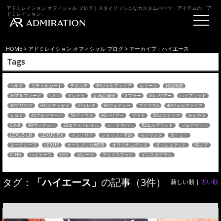
アドミレイション オフィシャル ブログ｜スタイリッシュなカスタムパーツ・アイテムの「ア
ドミレイション」
HOME
>
アドミレイション オフィシャル ブログ
> アーカイブ：ハイエース
Tags
ベルタ
リチェルカート
デポルテ
30ヴェルファイア
ホイール
雑誌掲載
30アルファード
CX-5
ドレナビ
新商品発売
マフラー
60ハリアー
ハイブリッド
30プリウス
RCオデッセイ
27セレナ
80ヴォクシー
プリウスα
40ヴェルファイア
ＬＳＣ
40アルファード
50プリウス
80ハリアー
プラド
50エスティマ
みんカラ
CX-8
90ヴォクシー
32エクストレイル
シートカバー
52エルグランド
フロアマット
LEXUS LM
LEXUS RX
インテリア
ショップ／店舗
モデリスタ
カーミー
ユーチューブ
LEXUS
オートメッセWEB
オリジナルグッズ
ダッシュマット
80ノア
C-HR
ハイエース
LED
ガレージ
フェイスブック
インスタグラム
タグ：
「ハイエース」
の記事（3件）
新しい順 |
古い順