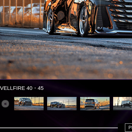
VELLFIRE 40・45
«
P