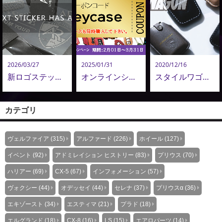
2026/03/27
2025/01/31
2020/12/16
新ロゴステッカーシリーズ、発売開始！|2026
オンラインショップ限定スプリングキャンペーン｜レザーキーケースプレゼント
スタイルワゴン１月号 レザーキーケース｜掲載誌紹介
カテゴリ
ヴェルファイア (315)
アルファード (226)
ホイール (127)
イベント (92)
アドミレイション ヒストリー (83)
プリウス (70)
ハリアー (69)
CX-5 (67)
インフォメーション (57)
ヴォクシー (44)
オデッセイ (44)
セレナ (37)
プリウスα (36)
エキゾースト (34)
エスティマ (21)
プラド (18)
エルグランド (18)
CX-8 (16)
LS (15)
エアロパーツ (14)