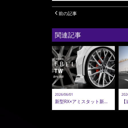
前の記事
関連記事
2026/06/01
202
新型RX×アミスタット新作24インチ鍛造ホイールが圧巻！新型アルヴェル・LM用22インチも追加決定！