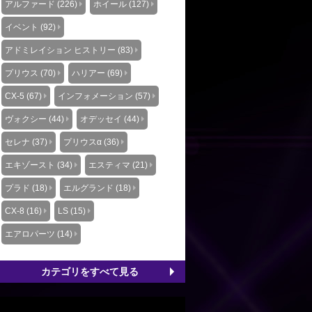
アルファード (226)
ホイール (127)
イベント (92)
アドミレイション ヒストリー (83)
プリウス (70)
ハリアー (69)
CX-5 (67)
インフォメーション (57)
ヴォクシー (44)
オデッセイ (44)
セレナ (37)
プリウスα (36)
エキゾースト (34)
エスティマ (21)
プラド (18)
エルグランド (18)
CX-8 (16)
LS (15)
エアロパーツ (14)
カテゴリをすべて見る