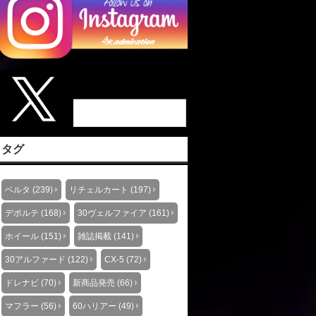
タグ
ベルタ (239)
リチェルカート (197)
デポルテ (168)
30ヴェルファイア (161)
ホイール (151)
雑誌掲載 (141)
30アルファード (122)
CX-5 (72)
ドレナビ (70)
新商品発売 (66)
マフラー (56)
60ハリアー (49)