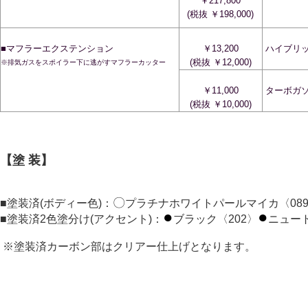
￥217,800
(税抜 ￥198,000)
■マフラーエクステンション
￥13,200
ハイブリ
(税抜 ￥12,000)
※排気ガスをスポイラー下に逃がすマフラーカッター
￥11,000
ターボガ
(税抜 ￥10,000)
【塗 装】
〇
■塗装済(ボディー色)：
プラチナホワイトパールマイカ〈08
●
●
■塗装済2色塗分け(アクセント)：
ブラック〈202〉
ニュー
※塗装済カーボン部はクリアー仕上げとなります。