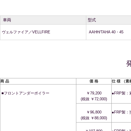
車両
型式
ヴェルファイア／VELLFIRE
AAHH/TAHA 40・45
商 品
価 格
仕 様 （素
■フロントアンダーポイラー
￥79,200
●FRP製
(税抜 ￥72,000)
￥96,800
●FRP製
(税抜 ￥88,000)