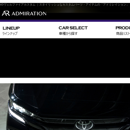
40ヴェルファイアカスタム ｜スタイリッシュなカスタムパーツ・アイテムの「アドミレイション」