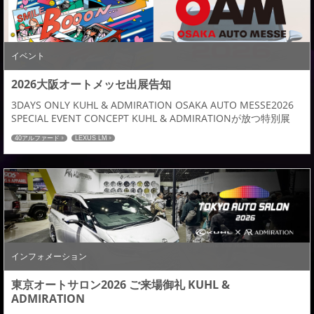
イベント
2026大阪オートメッセ出展告知
3DAYS ONLY KUHL & ADMIRATION OSAKA AUTO MESSE2026
SPECIAL EVENT CONCEPT KUHL & ADMIRATIONが放つ特別展
示。 大阪オートメッセ2026の開催にあわせ、KUHL全店舗にて期
40アルファード
LEXUS LM
間限定の大商談会を開催。 期間中は、ADMIRATIONが手がけた
LEXUS LM デモカーを展示。 新車・中古車のコンプリートカー、
エアロパー...
インフォメーション
東京オートサロン2026 ご来場御礼 KUHL &
ADMIRATION