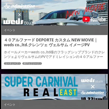
４０系アルファードのエアロパーツはご紹介させていただいてお
りますが、又違った魅力をお伝え出来...
イベント
４０アルファード DEPORTE カスタム NEW MOVIE｜
weds co.,ltd.クレンツェ ヴェルサム イメージPV
ホイールメーカーweds co.,ltd様のフラッグシップブランドのクレ
ンツェよりヴェルサムのPVでアドミレイションの４０アルファー
ドデモカーを使用していただいたPVが公開致しましたのでご紹介
ユーチューブ
40アルファード
させていただきます。 ４０アルファード装着カスタムパーツ ブラ
ンド【DEPORTE】■フロントハーフスポイラー■サイドステップ■
リヤハーフスポイラーデュアル出し（マフラーレス仕様）■フード
トップスポイラー■フ...
イベント