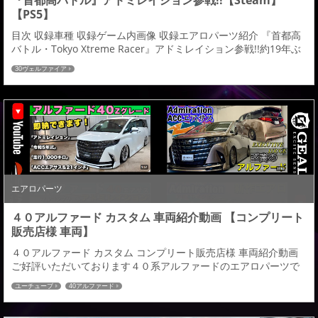
『首都高バトル』アドミレイション参戦!!【Steam】
【PS5】
目次 収録車種 収録ゲーム内画像 収録エアロパーツ紹介 『首都高
バトル・Tokyo Xtreme Racer』アドミレイション参戦!!約19年ぶ
りのシリーズ最新作となるレースゲーム『首都高バトル』が
30ヴェルファイア
【Steam】版で9月25日フルリリースし、admirationエアロパー
ツが３０ヴェルファイアに収録されました。よりリアル感を求め
たレースゲームであればこそのヴェルファイアのラインアップは
さすが首都高...
エアロパーツ
４０アルファード カスタム 車両紹介動画 【コンプリート
販売店様 車両】
４０アルファード カスタム コンプリート販売店様 車両紹介動画
ご好評いただいております４０系アルファードのエアロパーツで
すが、当社エアロパーツを装着していただきコンプリートカスタ
ユーチューブ
40アルファード
ムされてYouTubeにてご紹介していただいている販売店様の動画
紹介になります。当社でもホームページやYouTube、ＳＮＳ等で