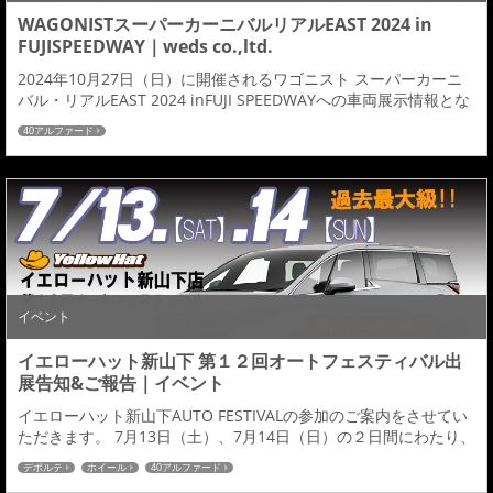
WAGONISTスーパーカーニバルリアルEAST 2024 in
FUJISPEEDWAY｜weds co.,ltd.
2024年10月27日（日）に開催されるワゴニスト スーパーカーニ
バル・リアルEAST 2024 inFUJI SPEEDWAYへの車両展示情報とな
ります。イベント当日【40ALPHARD】を株式会社ウェッズ様のブ
40アルファード
ースにて展示いたします。装着ホイールはweds Kranze Versam
を装着した状態となります。是非、来場の際はweds co.,ltd.ブー
スへお立ち寄りください。【展示車両イメ...
イベント
イエローハット新山下 第１２回オートフェスティバル出
展告知&ご報告｜イベント
イエローハット新山下AUTO FESTIVALの参加のご案内をさせてい
ただきます。 7月13日（土）、7月14日（日）の２日間にわたり、
神奈川県下最大級！『車の祭典』第12回オートフェスティバルが
デポルテ
ホイール
40アルファード
開催されます。アドミレイションでは完成したばかりの「４０ア