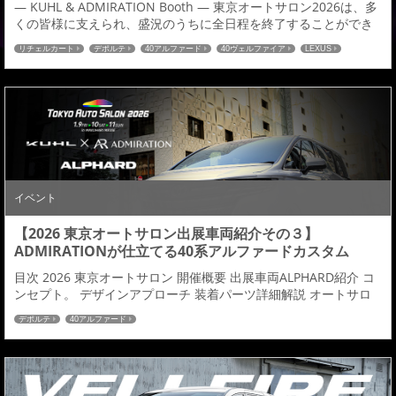
— KUHL & ADMIRATION Booth — 東京オートサロン2026は、多
くの皆様に支えられ、盛況のうちに全日程を終了することができ
ました。 会期中、KUHL & ADMIRATION ブースへお立ち寄りいた
リチェルカート
デポルテ
40アルファード
40ヴェルファイア
LEXUS
だいた皆様、誠にありがとうございました。 本年のオートサロン
LEXUS LM
では、LEXUS LM・40ALPHARD・40VELLFIREの3台を展示し、
ADMIRATIONが大切にしてきた美意...
イベント
【2026 東京オートサロン出展車両紹介その３】
ADMIRATIONが仕立てる40系アルファードカスタム
目次 2026 東京オートサロン 開催概要 出展車両ALPHARD紹介 コ
ンセプト。 デザインアプローチ 装着パーツ詳細解説 オートサロ
ン特典情報 いつもADMIRATIONブログを見ていただき、誠にあり
デポルテ
40アルファード
がとうございます。 本日は、2026年 東京オートサロンの出展車
両の中から40系アルファードをベースとしたデモカーをご紹介い
たします。まずはオートサロンの開催概要からご紹介します。関
連記事：出展車...