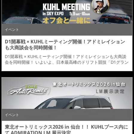
イベント
D1開幕戦 × KUHLミーティング開催！アドミレイション
も大商談会を同時開催！
D1開幕戦 × KUHLミーティング開催！アドミレイションも大商談
会を同時開催！ いよいよ、日本最高峰のドリフト競技「D1グラン
プリ 2026 開幕戦」が開催されます！ 開催日は 2026年5月9日
（土）・10日（日） 会場は愛知県「Aichi Sky Expo」。 今回の開
幕戦は、KUHLRACINGが冠スポンサーとして開催される特別な2
日間。 会場では様々なイベントコンテンツが展開されます。詳...
イベント
東北オートリミックス2026 in 仙台！！ KUHLブース内に
て ADMIRATION LM 展示決定