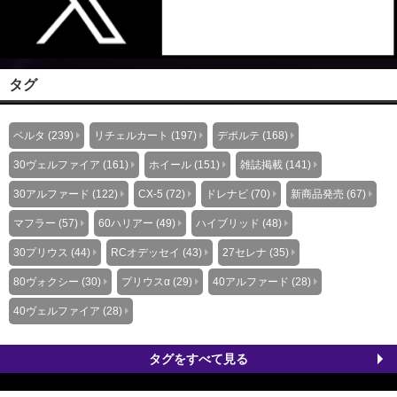
タグ
ベルタ (239)
リチェルカート (197)
デポルテ (168)
30ヴェルファイア (161)
ホイール (151)
雑誌掲載 (141)
30アルファード (122)
CX-5 (72)
ドレナビ (70)
新商品発売 (67)
マフラー (57)
60ハリアー (49)
ハイブリッド (48)
30プリウス (44)
RCオデッセイ (43)
27セレナ (35)
80ヴォクシー (30)
プリウスα (29)
40アルファード (28)
40ヴェルファイア (28)
タグをすべて見る