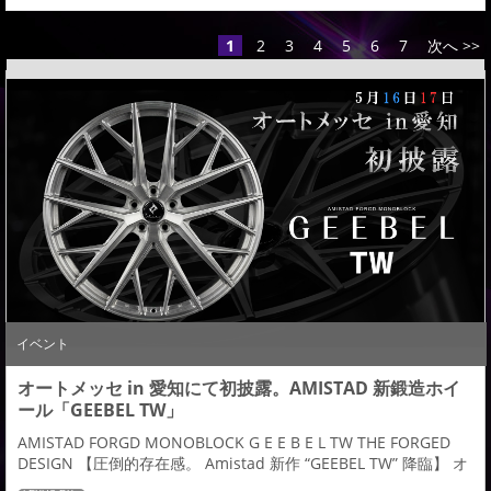
1
2
3
4
5
6
7
次へ >>
イベント
オートメッセ in 愛知にて初披露。AMISTAD 新鍛造ホイ
ール「GEEBEL TW」
AMISTAD FORGD MONOBLOCK G E E B E L TW THE FORGED
DESIGN 【圧倒的存在感。 Amistad 新作 “GEEBEL TW” 降臨】 オ
ートメッセ in 愛知にて、アミスタットから待望の新作ホイール