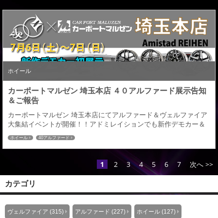
ルファード」の新作デモカーとアミスタットホイールの展示をさ
せていただきます。13日（土）はイエローハットとスタイルワゴ
ンとのコラボ企画で30/40...
ホイール
カーポートマルゼン 埼玉本店 ４０アルファード展示告知
＆ご報告
カーポートマルゼン 埼玉本店にてアルファード＆ヴェルファイア
大集結イベントが開催！！アドミレイションでも新作デモカー＆
ホイールの展示を下記期間を行います。 展示車両は完成したばか
ホイール
40アルファード
りの４０アルファードのデモカーを下記の期間展示させていただ
きます。ホイールにつきましてはアミスタットライエンのブラッ
クスクリットマシニングの展示となります。皆様のご来店を心よ
1
2
3
4
5
6
7
次へ >>
りお待ちいたしております。 【場所】カーポートマ...
カテゴリ
ヴェルファイア (315)
アルファード (227)
ホイール (127)