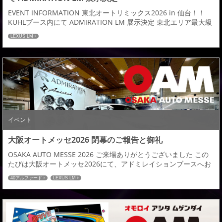
EVENT INFORMATION 東北オートリミックス2026 in 仙台！！
KUHLブース内にて ADMIRATION LM 展示決定 東北エリア最大級
のカスタムカーイベント 「東北オートリミックス2026 in 仙台」
LEXUS LM
（旧 東北カスタムカーショー）にて、 KUHLブース内にアドミレ
イションLMの展示が決定いたしました。 高い評価を獲得している
LMエアロパーツを、実車でご覧いただける貴重な機...
イベント
大阪オートメッセ2026 閉幕のご報告と御礼
OSAKA AUTO MESSE 2026 ご来場ありがとうございました この
たびは大阪オートメッセ2026にて、アドミレイションブースへお
立ち寄りいただき誠にありがとうございました。 会期中は多くの
40アルファード
LEXUS LM
お客様、関係者の皆様にご来場いただき、スタッフ一同心より御
礼申し上げます。 今回の展示では、東京オートサロンにてご好評
をいただきました、プレミアムと先進性を融合させた LEXUS LM
装着車両 を展...