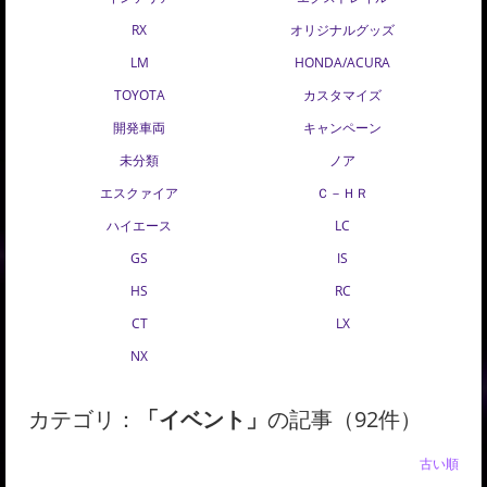
RX
オリジナルグッズ
LM
HONDA/ACURA
TOYOTA
カスタマイズ
開発車両
キャンペーン
未分類
ノア
エスクァイア
Ｃ－ＨＲ
ハイエース
LC
GS
IS
HS
RC
CT
LX
NX
カテゴリ：
「イベント」
の記事（92件）
新しい順 |
古い順