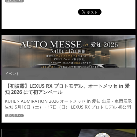
LEXUS RX
「GEEBEL TW（ジーベル ティーダブリュ）」 がついに初披
露。・鍛造新シリーズとしてGEEBEL （ジーベル）・第一作目と
なるモデルは TW（...
イベント
【初披露】LEXUS RX プロトモデル、オートメッセ in 愛
知 2026 にて初アンベール
KUHL × ADMIRATION 2026 オートメッセ in 愛知 出展・車両展示
告知 5月16日（土）・17日（日） LEXUS RX プロトモデル 初公開
待望の最新作が、 ついにベールを脱ぎます。 来る「2026 オート
LEXUS RX
メッセ in 愛知」のKUHLブースにて、 LEXUS RX プロトモデルの
初公開が決定いたしました。 今回の展示車両は、単なる展示車で
はありません。 エクステリアは、フ...