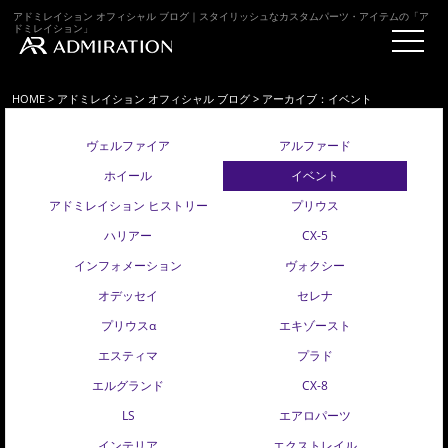
アドミレイション オフィシャル ブログ｜スタイリッシュなカスタムパーツ・アイテムの「ア
ドミレイション」
HOME
>
アドミレイション オフィシャル ブログ
> アーカイブ：イベント
ヴェルファイア
アルファード
ホイール
イベント
アドミレイション ヒストリー
プリウス
ハリアー
CX-5
インフォメーション
ヴォクシー
オデッセイ
セレナ
プリウスα
エキゾースト
エスティマ
プラド
エルグランド
CX-8
LS
エアロパーツ
インテリア
エクストレイル