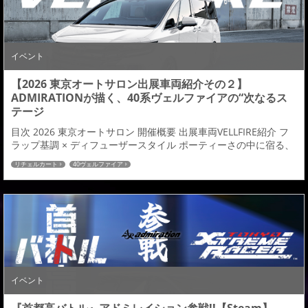
イベント
【2026 東京オートサロン出展車両紹介その２】
ADMIRATIONが描く、40系ヴェルファイアの“次なるス
テージ
目次 2026 東京オートサロン 開催概要 出展車両VELLFIRE紹介 フ
ラップ基調 × ディフューザースタイル ポーティーさの中に宿る、
ADMIRATIONのアイデンティティー 高級感を引き上げる、リアル
リチェルカート
40ヴェルファイア
カーボン仕様 いつもADMIRATIONをブログを見ていただき、誠に
ありがとうございます。 本日は、2026年 東京オートサロンの出
展車両の中から 40系ヴェルファイアをベースとしたデモカーを...
イベント