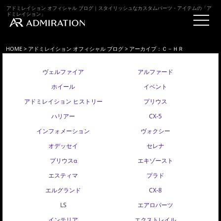
アドミレイション オフィシャル ブログ｜スタイリッシュなカスタムパーツ・アイテムの「ア
ドミレイション」
HOME
>
アドミレイション オフィシャル ブログ
> アーカイブ：Ｃ－ＨＲ
ヴェルファイア
アルファード
ホイール
イベント
アドミレイション ヒストリー
プリウス
ハリアー
CX-5
インフォメーション
ヴォクシー
オデッセイ
セレナ
プリウスα
エキゾースト
エスティマ
プラド
エルグランド
CX-8
LS
エアロパーツ
インテリア
エクストレイル