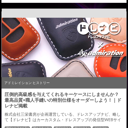
アドミレイション ヒストリー
圧倒的高級感を与えてくれるキーケースにしませんか？
最高品質×職人手縫いの特別仕様をオーダーしよう！｜ド
レナビ掲載
株式会社三栄書房が企画運営している、ドレスアップナビ、略し
て【ドレナビ】はカーカスタム・ドレスアップの発信型WEBサイ
ト。ドレナビにて「レザーキーケース」の記事が掲載されました
30ヴェルファイア
50エスティマ
30プリウス
50プリウス
プリウスα