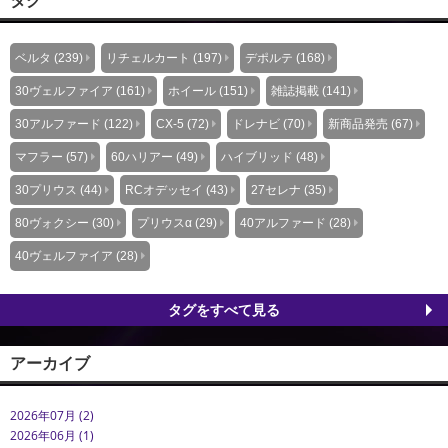
ベルタ (239)
リチェルカート (197)
デポルテ (168)
30ヴェルファイア (161)
ホイール (151)
雑誌掲載 (141)
30アルファード (122)
CX-5 (72)
ドレナビ (70)
新商品発売 (67)
マフラー (57)
60ハリアー (49)
ハイブリッド (48)
30プリウス (44)
RCオデッセイ (43)
27セレナ (35)
80ヴォクシー (30)
プリウスα (29)
40アルファード (28)
40ヴェルファイア (28)
タグをすべて見る
アーカイブ
2026年07月 (2)
2026年06月 (1)