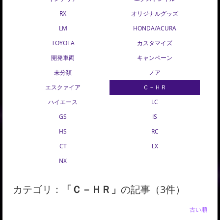
RX
オリジナルグッズ
LM
HONDA/ACURA
TOYOTA
カスタマイズ
開発車両
キャンペーン
未分類
ノア
エスクァイア
Ｃ－ＨＲ
ハイエース
LC
GS
IS
HS
RC
CT
LX
NX
カテゴリ：
「Ｃ－ＨＲ」
の記事（3件）
新しい順 |
古い順