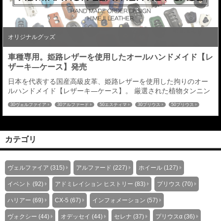
オリジナルグッズ
車種専用。姫路レザーを使用したオールハンドメイド【レ
ザーキ―ケース】発売
日本を代表する国産高級皮革、姫路レザーを使用した拘りのオー
ルハンドメイド【レザーキ―ケース】。 厳選された植物タンニン
鞣し（なめし）による経年変化（エイジング）が生み出す、味わ
30ヴェルファイア
30アルファード
50エスティマ
30プリウス
50プリウス
い風合いをお楽しみいただける車種専用【レーザーキ―ケース】
プリウスα
80ヴォクシー
80ノア
60ハリアー
C-HR
ハイエース
を発売させていただきます。対応車種は２００車種以上※全て車種
52エルグランド
27セレナ
32エクストレイル
RCオデッセイ
CX-5
CX-8
専用立体成型となります。 オーダーメイドによる選べる仕様は全
80ハリアー
８９６通り。 革の色：全１４色／ステッチの色：...
カテゴリ
ヴェルファイア (315)
アルファード (227)
ホイール (127)
イベント (92)
アドミレイション ヒストリー (83)
プリウス (70)
ハリアー (69)
CX-5 (67)
インフォメーション (57)
ヴォクシー (44)
オデッセイ (44)
セレナ (37)
プリウスα (36)