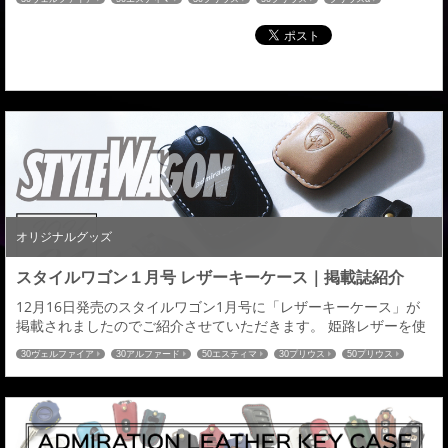
のでご紹介させていただきます。 国産高級皮革の姫路レザーを採
80ヴォクシー
80ノア
60ハリアー
C-HR
ハイエース
52エルグランド
用 好みのカラーは組合せはなんと896種 →続きはこちら←ドレナ
27セレナ
32エクストレイル
RCオデッセイ
CX-5
ドレナビ
CX-8
ビ：アドミレイションの記事一覧はこちら≫
80ハリアー
オリジナルグッズ
スタイルワゴン１月号 レザーキーケース｜掲載誌紹介
12月16日発売のスタイルワゴン1月号に「レザーキーケース」が
掲載されましたのでご紹介させていただきます。 姫路レザーを使
用し、２００車種以上の国産車に対応したレザーキーケースとな
30ヴェルファイア
30アルファード
50エスティマ
30プリウス
50プリウス
ります。 オーダーメイドによる選べる仕様は全８９６通り。 革の
プリウスα
80ヴォクシー
80ノア
60ハリアー
C-HR
ハイエース
色：全１４色／ステッチの色：全１６色／ロゴの色：全２色／金
52エルグランド
27セレナ
32エクストレイル
RCオデッセイ
CX-5
CX-8
具の色：全２色お客様のイメージにあった愛車とのコーディネイ
80ハリアー
トも可能。きっと理想のキ―ケースが見つかる...