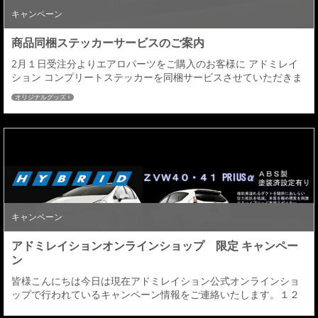
キャンペーン
商品同梱ステッカーサービスのご案内
2月１日受注分よりエアロパーツをご購入のお客様に アドミレイ
ション コンプリートステッカーを同梱サービスさせていただきま
す。 同梱条件：エアロパーツ３点ＫＩＴ（フロント＋サイド＋リ
オリジナルグッズ
ヤ）同時注文分に限り ※サイドステップの商品設定がない車種に
つきましてはフロント+リアの2点での同梱となります。 ２０１６
新デザインのステッカーとなりゴールド色のＣＯＭＰＬＥＴＥを
あしらったオフィシャルステッカーになりま...
キャンペーン
アドミレイションオンラインショップ 限定 キャンペー
ン
皆様こんにちは今日は現在アドミレイション公式オンラインショ
ップで行われているキャンペーン情報をご連絡いたします。１２
月３１日までの限定セールとなります。無料会員登録で今なら送