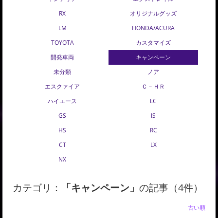
RX
オリジナルグッズ
LM
HONDA/ACURA
TOYOTA
カスタマイズ
開発車両
キャンペーン
未分類
ノア
エスクァイア
Ｃ－ＨＲ
ハイエース
LC
GS
IS
HS
RC
CT
LX
NX
カテゴリ：
「キャンペーン」
の記事（4件）
新しい順 |
古い順