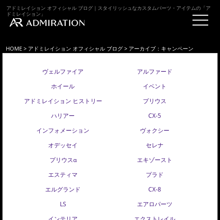
アドミレイション オフィシャル ブログ｜スタイリッシュなカスタムパーツ・アイテムの「ア
ドミレイション」
HOME
>
アドミレイション オフィシャル ブログ
> アーカイブ：キャンペーン
ヴェルファイア
アルファード
ホイール
イベント
アドミレイション ヒストリー
プリウス
ハリアー
CX-5
インフォメーション
ヴォクシー
オデッセイ
セレナ
プリウスα
エキゾースト
エスティマ
プラド
エルグランド
CX-8
LS
エアロパーツ
インテリア
エクストレイル