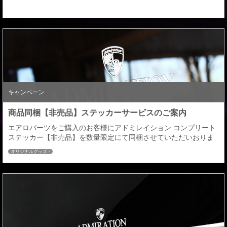
購入して下さい。決済画面でクーポンコード：【 keycase 】を入
力。合計金額よりキーケースの商品代が差し引かれます。期間：
２月１日～３月３１日ま...
キャンペーン
商品同梱【非売品】ステッカーサービスのご案内
エアロパーツをご購入のお客様にアドミレイション コンプリート
ステッカー【非売品】を数量限定にて同梱させていただいおりま
すサービスですがご好評につき追加分が本日入荷しましたのでサ
オリジナルグッズ
ービスの再開をさせていただきます。 同梱条件：エアロパーツ３
点ＫＩＴ（フロント＋サイド＋リヤ）同時注文分に限り ※サイド
ステップの商品設定がない車種につきましてはフロント+リアの2
点での同梱となります。ゴールド色のＣＯＭＰＬ...