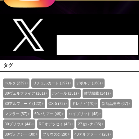
タグ
ベルタ (239)
リチェルカート (197)
デポルテ (168)
30ヴェルファイア (161)
ホイール (151)
雑誌掲載 (141)
30アルファード (122)
CX-5 (72)
ドレナビ (70)
新商品発売 (67)
マフラー (57)
60ハリアー (49)
ハイブリッド (48)
30プリウス (44)
RCオデッセイ (43)
27セレナ (35)
80ヴォクシー (30)
プリウスα (29)
40アルファード (28)