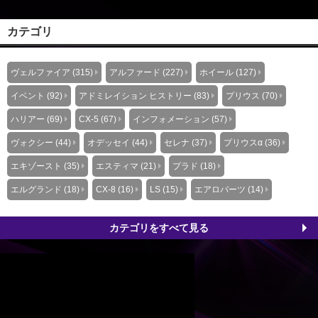
料無料とすぐ使える５００ｐｔをプレゼントでさらにお得に商品
をご購入いただけます。発売前商品のご予約は初回生産分には限
カテゴリ
りがある為、発売後にはすぐ欠品してしまう可能性がございま
す。是非この先行予約キャンペーンをご活用下さい。 ■フ...
ヴェルファイア (315)
アルファード (227)
ホイール (127)
イベント (92)
アドミレイション ヒストリー (83)
プリウス (70)
ハリアー (69)
CX-5 (67)
インフォメーション (57)
ヴォクシー (44)
オデッセイ (44)
セレナ (37)
プリウスα (36)
エキゾースト (35)
エスティマ (21)
プラド (18)
エルグランド (18)
CX-8 (16)
LS (15)
エアロパーツ (14)
カテゴリをすべて見る