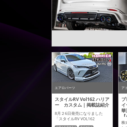
エアロパーツ
ア
スタイルRV Vol162 ハリア
プ
ー カスタム｜掲載誌紹介
イ
華
8月２6日発売になりました
【
「スタイルRV VOL162
S
株
HARIEER NO11」のご紹介に
リチェルカート
ホイール