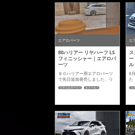
します。この展示ではデモカ
ミ
ー及びアミスタットライエン
ル
の新色ゴールドカラー（ゴー
載
ルドエディション）も展示し
て
ております。80ハリアーのデ
ス
モカー展示は今回のイエロー
ー
ハット新山下店様で最後とな
は
エアロパーツ
エ
ります。皆様この機会の是非
お立ちよりいただければと思
80ハリアー リヤハーフ LS
ス
います。...
フィニッシャー｜エアロパ
ー
ーツ
ル
８０ハリアー用エアロパーツ
8
で先日追加発売しました、リ
た
ヤハーフの【デュアルマフラ
H
リチェルカート
ホイール
リ
ーTYPE】と【LSフィニッシャ
さ
雑誌掲載
80ハリアー
雑
ーTYPE】のロケ撮影を行って
ハ
きました。プロカメラマンに
っ
よる写真は後日フォトギャラ
ク
リーに追加となりますので、
ハ
楽しみにしていてください。
購
純正の樹脂パーツをすべて覆
ア
い隠す商品構成となっていま
ル