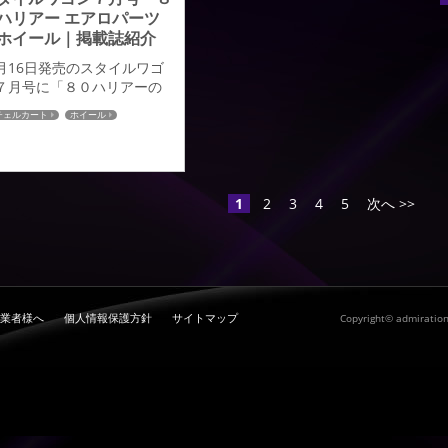
ハリアー エアロパーツ
ホイール｜掲載誌紹介
月16日発売のスタイルワゴ
７月号に「８０ハリアーの
アロパーツ」「アミスタッ
チェルカート
ホイール
ホイールの新色」が掲載さ
0ハリアー
ましたのでご紹介させてい
だきます。 ８０ハリアー リ
ェルカート エアロキット ア
スタット ライエン新色【ブ
1
2
3
4
5
次へ >>
ックスクリットゴールドマ
ニング】詳しくはアミスタ
トまでお問合せ下さい。ア
スタットHPはこちら≫≫ エ
ロパーツ詳細につきまして
HPをご確認下さい。HP詳細
業者様へ
個人情報保護方針
サイトマップ
Copyright© admiration.
こちら