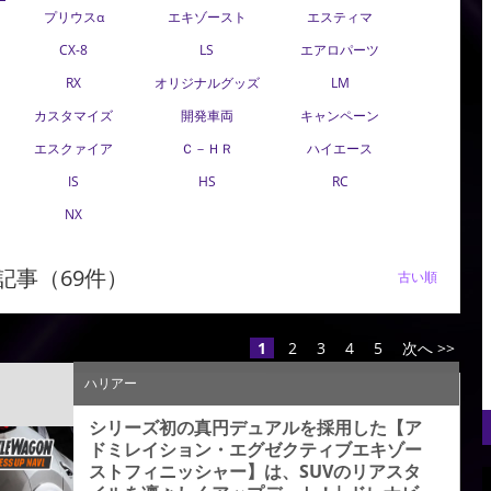
プリウスα
エキゾースト
エスティマ
CX-8
LS
エアロパーツ
RX
オリジナルグッズ
LM
カスタマイズ
開発車両
キャンペーン
エスクァイア
Ｃ－ＨＲ
ハイエース
IS
HS
RC
NX
記事（69件）
新しい順 |
古い順
1
2
3
4
5
次へ >>
ハリアー
シリーズ初の真円デュアルを採用した【ア
ドミレイション・エグゼクティブエキゾー
ストフィニッシャー】は、SUVのリアスタ