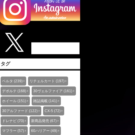
タグ
ベルタ (239)
リチェルカート (197)
デポルテ (168)
30ヴェルファイア (161)
ホイール (151)
雑誌掲載 (141)
30アルファード (122)
CX-5 (72)
ドレナビ (70)
新商品発売 (67)
マフラー (57)
60ハリアー (49)