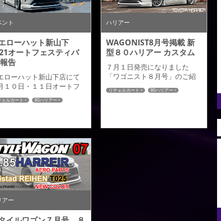
ーツを掲載していただきま
提としたシンプルかつスポー
た。チタン左右デュアルマ
ティーな装いを演出します。
ラーと新色のS05ゴールドエ
マフラーカッターはチタンテ
ベント
ハリアー
ィション...
ールとステンレステールの２
種...
エローハット新山下
WAGONIST8月号掲載 新
021オートフェスティバ
型８０ハリアー カスタム
 報告
７月１日発売になりました
「ワゴニスト８月号」のご紹
エローハット新山下店にて
介をさせていただきます。 詳
月１０日・１１日オートフ
リチェルカート
80ハリアー
しくは是非ご購読宜しくお願
スティバルに参加させてい
チェルカート
80ハリアー
いします。 その他のパブリシ
だきましたのでご報告させ
ティ紹介はこちら≫≫
いただきます。 ２日間にわ
って行われたイベントです
真夏のような晴天にめぐま
ました。多くの来場者様に
ースにお越しいただき、あ
ためてここでお礼申しあげ
す。またご関係者ならびお
様とも色々とお話もさせて
ただき大変有意義な２日間
過ごさせていただきまし
リアー
。80ハリアーデモカー／ア
タッ...
タイルワゴン７月号 ８