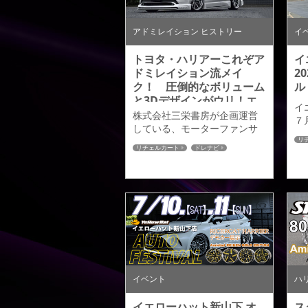
すので、高級感を高めながら
パ
も存在感のある都会的なスタ
し
イルへと導きます。 現行
フ
アドミレイション ヒストリー
イ
LEXUS LS用のマフラ...
デ
トヨタ・ハリアーこれぞア
イ
ドミレイション流メイ
2
ク！ 圧倒的なボリューム
ル
と3Dデザインがウリ！エ
イ
アロ カスタム｜ドレナビ
株式会社三栄書房が企画運営
７
掲載
している、モーターファンサ
ェ
イトの【スタイルワゴン ドレ
リ
た
リチェルカート
ドレナビ
スアップナビ】はカーカスタ
て
80ハリアー
ム・ドレスアップの発信型
た
WEBサイト。ドレナビにてハ
が
リアーの記事が掲載されまし
れ
たのでご紹介させていただき
ブ
ます。 こだわりは随所に大き
ら
な違いがサイドに！ →続きは
ま
こちら←
客
い
を
イベント
ハ
た
ミス
イエローハット新山下 オ
ス