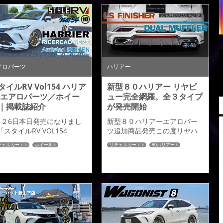
アミスタットライエンの新色
スタットライエン BSMゴー
ゴールドエディションの展示
ドエディションの記事が掲
となります。皆様この機会の
されましたのでご紹介させ
是非お立ちよりいただければ
いただきます。 ダブルピア
と思います。 【場所】カーポ
×マシニングの超個性派にゴ
ートマルゼン 埼玉本店 【期
ルド仕様が新設定！ →続き
間】2021年10月13日（水）～
こちら←
アロパーツ
ハリアー
2021年10月17日...
タイルRV Vol154 ハリア
新型８０ハリアー リヤビ
 エアロパーツ／ホイー
ュー完全網羅。全３タイプ
｜掲載誌紹介
が発売開始
月２6日本日発売になりまし
新型８０ハリアーエアロパー
「スタイルRV VOL154
ツ追加商品発売この度リヤハ
ARIEER NO10」のご紹介を
ーフスポイラーシングル用に
チェルカート
ホイール
リチェルカート
80ハリアー
せていただきます。８０系
続いて、新たにデュアルマフ
誌掲載
80ハリアー
リアーのカスタムも出そろ
ラー用、LSフィニッシャー用
た今ならでは充実したムッ
を本日より発売開始いたしま
誌となっていますので是非
す。 リヤハーフはこれでカス
リアーオーナーの皆様、ご
タムスタイルに合わせ全３タ
読よろしくお願いします。
イプをラインアップとなりま
ドミレイションでは リチェ
す。 ■シングル 詳細はこちら
カートブランドよりエアロ
≫マフラーカーター装着を前