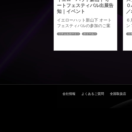
ートフェスティバル出展告
０
知｜イベント
／
イエローハット新山下 オート
６
フェスティバルの参加のご案
ン
内をさせていただきます。 ７
エ
リチェルカート
ホイール
リ
月10日（土曜）・11日（日
ト
80ハリアー
8
曜）の２日間にわたり、神奈
れ
川県下最大級！『車の祭典』
た
第9回オートフェスティバルが
チ
開催されます。 アドミレイシ
ミ
ョンも新型「ハリアー」のデ
ラ
モカーとアミスタットホイー
シ
ルの展示をさせていただきま
ッ
す。 当日はアミスタットの新
ミ
色GOLD EDITIONを展示いた
ア
します。 場所】イエローハッ
は
会社情報
よくあるご質問
全国取扱店
ト新山下店 ...
は