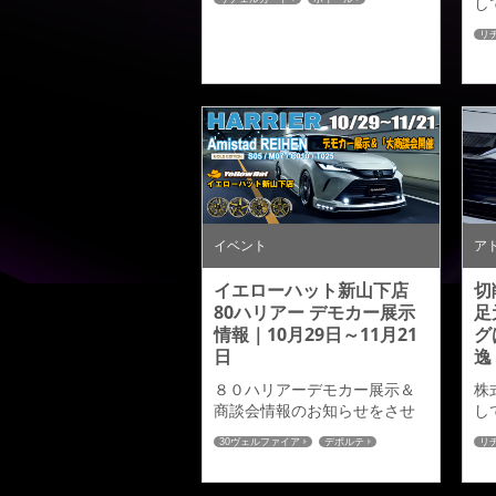
し
なります。また各ホイールメ
雑誌掲載
80ハリアー
イ
ーカー様にもアドミレイショ
リ
ス
ンのエアロパーツを装着した
8
ム
車両を広告や記事などでご紹
W
介いただいておりますので、
A
そちらもご紹介させていただ
ル
きます。８０系ハリアーのカ
載
スタムも出そろった今ならで
て
は充実したムック誌となって
在
いますので是非ハリアーオー
界
ナーの皆様、ご購読よろしく
お願いします。 リチェ...
イベント
ア
イエローハット新山下店
切
80ハリアー デモカー展示
足
情報｜10月29日～11月21
グ
日
逸
８０ハリアーデモカー展示＆
株
商談会情報のお知らせをさせ
し
ていただきます。 イエローハ
イ
30ヴェルファイア
デポルテ
リ
ット新山下店にて下記の期
ス
ホイール
ド
間、８０ハリアー「リチェル
ム
カート」デモカーを展示いた
W