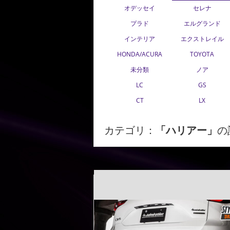
オデッセイ
セレナ
プラド
エルグランド
インテリア
エクストレイル
HONDA/ACURA
TOYOTA
未分類
ノア
LC
GS
CT
LX
カテゴリ：
「ハリアー」
の