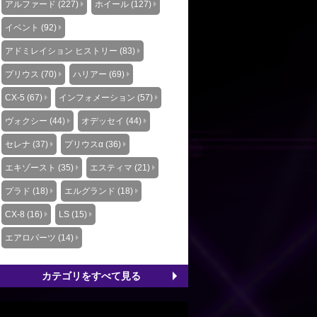
アルファード (227)
ホイール (127)
イベント (92)
アドミレイション ヒストリー (83)
プリウス (70)
ハリアー (69)
CX-5 (67)
インフォメーション (57)
ヴォクシー (44)
オデッセイ (44)
セレナ (37)
プリウスα (36)
エキゾースト (35)
エスティマ (21)
プラド (18)
エルグランド (18)
CX-8 (16)
LS (15)
エアロパーツ (14)
カテゴリをすべて見る