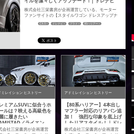
イルを凛々しくアップデート！| ドレナビ
株式会社三栄書房が企画運営している、モーター
ファンサイトの【スタイルワゴン ドレスアップナ
ビ】はカーカスタム・ドレスアップの発信型WEB
CX-5
ドレナビ
プラド
80ハリアー
サイト。 ドレナビにてエキゾーストマフラーの記
事が掲載されましたのでご紹介させていただきま
す。 ボディキットとの抜群なフィッティング！ ア
ドミレイションなら本格的な交換タイプから手軽
なカッターまでラインアップ充実！【イマドキ
SUVにマストなマフラー選び #003】...
ドミレイション ヒストリー
アドミレイション ヒストリー
レミアムSUVに似合うホ
【80系ハリアー】4本出し
ールは？映える高級色を
マフラー対応のリアバン追
麗に履きたい
加！ 強烈な印象を底上げ
AMISTAD／ライエン
したリアスタイル！｜ドレ
05】｜ドレナビ掲載
ナビ掲載
式会社三栄書房が企画運営
株式会社三栄書房が企画運営