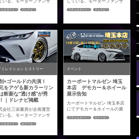
ている、モーターファンサ
している、モーターファンサ
トの【スタイルワゴン ドレ
イトの【スタイルワゴン ドレ
チェルカート
ドレナビ
リチェルカート
ドレナビ
アップナビ】はカーカスタ
スアップナビ】はカーカスタ
0ハリアー
80ハリアー
・ドレスアップの発信型
ム・ドレスアップの発信型
EBサイト。ドレナビにて
WEBサイト。ドレナビにてハ
MISTAD／ライエン S05 ゴー
リアーの記事が掲載されまし
ドエディションの記事が掲
たのでご紹介させていただき
されましたのでご紹介させ
ます。 RICERCATO HARRIER
いただきます。 圧倒的な存
待望の追加パーツ →続きはこ
感で、ラグジュアリーの世
ちら←
観を表現 →続きはこちら←
ドミレイション ヒストリー
イベント
削×ゴールドの共演！
カーポートマルゼン 埼玉
元をアゲる新カラーリン
本店 デモカー＆ホイール
は斬新な“透け感”が秀
展示告知
！｜ドレナビ掲載
カーポートマルゼン 埼玉本店
にてデモカー＆ホイールの展
式会社三栄書房が企画運営
示を行います。80ハリアー
ている、モーターファンサ
リチェルカート
ホイール
「リチェルカート」デモカー
トの【スタイルワゴン ドレ
80ハリアー
チェルカート
ホイール
を下記の期間展示させていた
アップナビ】はカーカスタ
レナビ
80ハリアー
だきます。ホイールにつきま
・ドレスアップの発信型
しては先日発売したばかりの
EBサイト。ドレナビにてア