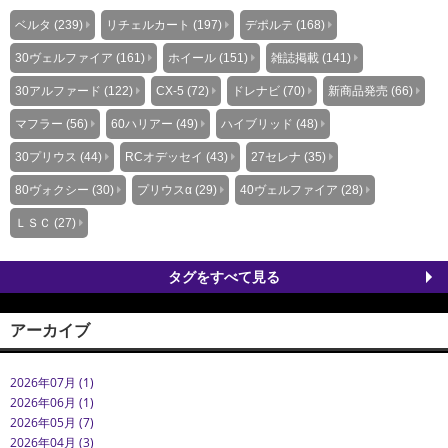
ベルタ (239)
リチェルカート (197)
デポルテ (168)
30ヴェルファイア (161)
ホイール (151)
雑誌掲載 (141)
30アルファード (122)
CX-5 (72)
ドレナビ (70)
新商品発売 (66)
マフラー (56)
60ハリアー (49)
ハイブリッド (48)
30プリウス (44)
RCオデッセイ (43)
27セレナ (35)
80ヴォクシー (30)
プリウスα (29)
40ヴェルファイア (28)
ＬＳＣ (27)
タグをすべて見る
アーカイブ
2026年07月 (1)
2026年06月 (1)
2026年05月 (7)
2026年04月 (3)