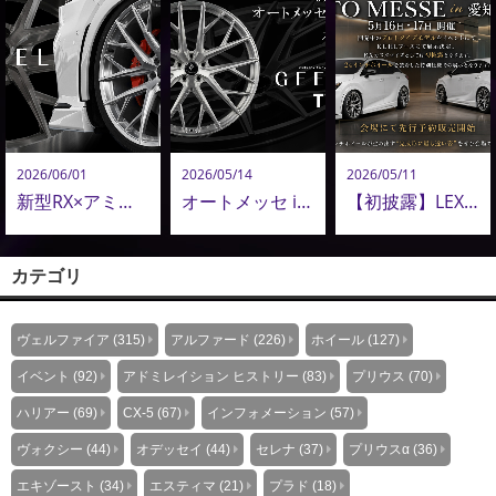
2026/06/01
2026/05/14
2026/05/11
新型RX×アミスタット新作24インチ鍛造ホイールが圧巻！新型アルヴェル・LM用22インチも追加決定！
オートメッセ in 愛知にて初披露。AMISTAD 新鍛造ホイール「GEEBEL TW」
【初披露】LEXUS RX プロトモデル、オートメッセ in 愛知 2026 にて初アンベール
カテゴリ
ヴェルファイア (315)
アルファード (226)
ホイール (127)
イベント (92)
アドミレイション ヒストリー (83)
プリウス (70)
ハリアー (69)
CX-5 (67)
インフォメーション (57)
ヴォクシー (44)
オデッセイ (44)
セレナ (37)
プリウスα (36)
エキゾースト (34)
エスティマ (21)
プラド (18)