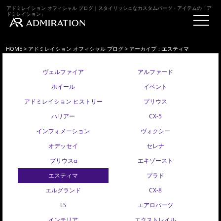
アドミレイション オフィシャル ブログ｜スタイリッシュなカスタムパーツ・アイテムの「ア
ドミレイション」
HOME
>
アドミレイション オフィシャル ブログ
> アーカイブ：エスティマ
ヴェルファイア
アルファード
ホイール
イベント
アドミレイション ヒストリー
プリウス
ハリアー
CX-5
インフォメーション
ヴォクシー
オデッセイ
セレナ
プリウスα
エキゾースト
エスティマ
プラド
エルグランド
CX-8
LS
エアロパーツ
インテリア
エクストレイル