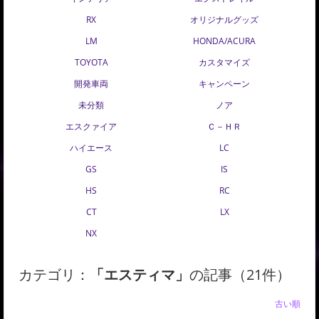
RX
オリジナルグッズ
LM
HONDA/ACURA
TOYOTA
カスタマイズ
開発車両
キャンペーン
未分類
ノア
エスクァイア
Ｃ－ＨＲ
ハイエース
LC
GS
IS
HS
RC
CT
LX
NX
カテゴリ：
「エスティマ」
の記事（21件）
新しい順 |
古い順