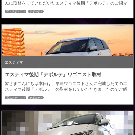
んに取材をしていただいたエスティマ後期「デポルテ」のご紹介
をさせていただきます。朝焼けの綺麗な時間を狙っていつものよ
50エスティマ
デポルテ
うに早朝からロケ撮影開始。夏と違って凍える寒さですが空気が
澄んでいてこの時期は綺麗な朝焼けが撮れます！でもベストな時
間はほんの一瞬なんですよね・・・午後からはスタイルワゴンさ
んの取材をしていただきました。時間たっぷり撮影してい...
エスティマ
エスティマ後期「デポルテ」ワゴニスト取材
皆さまこんにちは本日は、早速ワゴニストさんに完成したてのエ
スティマ後期「デポルテ」の取材をしていただきましたのでご紹
介いたします。この時期こないだのプリウスαの撮影もそうです
50エスティマ
デポルテ
が、日が落ちるのが早く、綺麗な夕焼けもほんの一瞬のタイミン
グなので、カメラマンさん大変です。 こちらはフロントリップ部
分を赤にした画像加工になります。デモカーは今回シルバーにし
ていますが、このようなリップ先端部は塗り分けが可能...