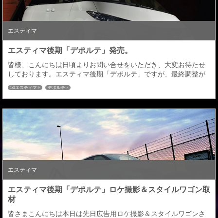
エスティマ
エスティマ後期「デポルテ」発売。
皆様、こんにちは日頃よりお問い合せをいただき、大変お待たせ
しております。エスティマ後期「デポルテ」ですが、最終調整が
完了してようやく本日発売となりました！！受注につきましても
50エスティマ
デポルテ
本日より開始になります。発送は２月下旬から順次出荷となりま
す。皆様どうぞご検討の程宜しくお願い致します。エスティマ ア
エラス ／ハイブリッドアエラス■ﾌﾛﾝﾄﾊｰﾌｽﾎﾟｲﾗｰ￥40,000 D（素
地）￥62,000 D（塗装...
エスティマ
エスティマ後期「デポルテ」ロケ撮影＆スタイルワゴン取
材
皆さまこんにちは本日は先日広告用ロケ撮影＆スタイルワゴンさ