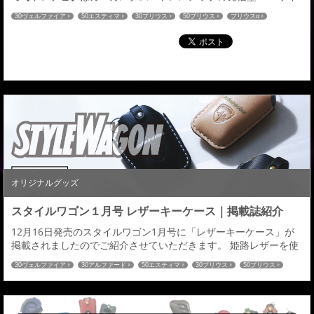
ト。ドレナビにて「レザーキーケース」の記事が掲載されました
30ヴェルファイア
50エスティマ
30プリウス
50プリウス
プリウスα
のでご紹介させていただきます。 国産高級皮革の姫路レザーを採
80ヴォクシー
80ノア
60ハリアー
C-HR
ハイエース
52エルグランド
用 好みのカラーは組合せはなんと896種 →続きはこちら←ドレナ
27セレナ
32エクストレイル
RCオデッセイ
CX-5
ドレナビ
CX-8
ビ：アドミレイションの記事一覧はこちら≫
80ハリアー
オリジナルグッズ
スタイルワゴン１月号 レザーキーケース｜掲載誌紹介
12月16日発売のスタイルワゴン1月号に「レザーキーケース」が
掲載されましたのでご紹介させていただきます。 姫路レザーを使
用し、２００車種以上の国産車に対応したレザーキーケースとな
30ヴェルファイア
30アルファード
50エスティマ
30プリウス
50プリウス
ります。 オーダーメイドによる選べる仕様は全８９６通り。 革の
プリウスα
80ヴォクシー
80ノア
60ハリアー
C-HR
ハイエース
色：全１４色／ステッチの色：全１６色／ロゴの色：全２色／金
52エルグランド
27セレナ
32エクストレイル
RCオデッセイ
CX-5
CX-8
具の色：全２色お客様のイメージにあった愛車とのコーディネイ
80ハリアー
トも可能。きっと理想のキ―ケースが見つかる...