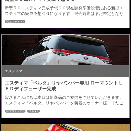
新型５０エスティマ完成予想ＣＧ現在開発準備段階にある新型エ
スティマの完成予想ＣＧになります。発売時期はまだ未定となり
ます、また魅力的なエスティマのエアロパーツを発売出来るよう
50エスティマ
デザインをさらに煮詰めていきますのでデザインも変更につきま
してはご了承ください。
エスティマ
エスティマ「ベルタ」リヤバンパー専用 ローマウントＬ
ＥＤディフューザー完成
皆さまこんにちは本日は新商品のご案内をさせていただきます。
エスティマ「ベルタ」リヤバンパーを装着のオーナー様、またご
購入をご検討中のオーナー様へ、ベルタリヤバンパー用オプショ
50エスティマ
ベルタ
ンパーツ「ローマウントＬＥＤディフューザー」が新商品として
完成いたしました。すでに、ヴェルファイア、アルファードでご
好評いただいているリヤバンパー用オプションパーツとります
が、エスティマ用がようやく完成をし撮影の方をしてきまし...