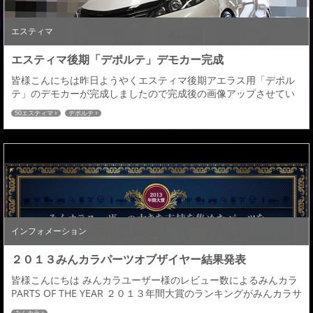
エスティマ
エスティマ後期「デポルテ」デモカー完成
皆様こんにちは昨日ようやくエスティマ後期アエラス用「デポル
テ」のデモカーが完成しましたので完成後の画像アップさせてい
ただきます！デザイン検討等スタートしてからとても時間を要
50エスティマ
デポルテ
し、ご検討中にて問い合わせをいただいておりましたエスティマ
後期、後期仕様のオーナー様、大変お待たせ致しました。リヤハ
ーフは前期～後期車両まで全て装着可能ですので、仕様変更をご
検討中の皆さま宜しくお願いします。発売時期：１月予定価...
インフォメーション
２０１３みんカラパーツオブザイヤー結果発表
皆様こんにちは みんカラユーザー様のレビュー数によるみんカラ
PARTS OF THE YEAR ２０１３年間大賞のランキングがみんカラサ
イト内にて発表されました。アドミレイションではレビューを書