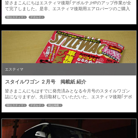
皆さまこんにちはエスティマ後期｢デポルテ｣HPのアップ作業が全
て完了しました。是非、エスティマ後期用エアロパーツのご購入
のお考えの皆さま、ご検討いただければと思います。フォトギャ
50エスティマ
デポルテ
ラリーはこちらへプライスリストはこちらへどうぞ宜しくお願い
致します。 関連情報URL : https://www.admiration.ne.jp/
エスティマ
スタイルワゴン ２月号 掲載紙 紹介
皆さまこんにちはすでに発売済みとなる今月号のスタイルワゴン
誌になりますが、先日取材していただいた、エスティマ後期｢デポ
ルテ｣が紹介されております！！そしてある企画が紙面でスタート
50エスティマ
デポルテ
雑誌掲載
しました。今月号の表紙はこちらです。見開きでご紹介いただい
ております。編集部の皆様いつもありがとうございます。そして
ある企画はというと・・・スタワゴオデッセイ改造計画！！RCオ
デッセイのオーナーには毎月楽しみな企画ではない...