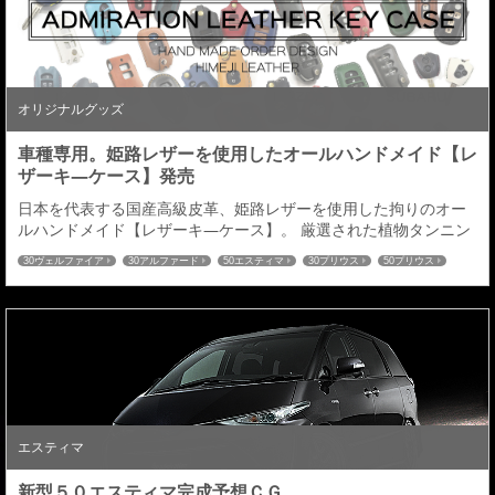
オリジナルグッズ
車種専用。姫路レザーを使用したオールハンドメイド【レ
ザーキ―ケース】発売
日本を代表する国産高級皮革、姫路レザーを使用した拘りのオー
ルハンドメイド【レザーキ―ケース】。 厳選された植物タンニン
鞣し（なめし）による経年変化（エイジング）が生み出す、味わ
30ヴェルファイア
30アルファード
50エスティマ
30プリウス
50プリウス
い風合いをお楽しみいただける車種専用【レーザーキ―ケース】
プリウスα
80ヴォクシー
80ノア
60ハリアー
C-HR
ハイエース
を発売させていただきます。対応車種は２００車種以上※全て車種
52エルグランド
27セレナ
32エクストレイル
RCオデッセイ
CX-5
CX-8
専用立体成型となります。 オーダーメイドによる選べる仕様は全
80ハリアー
８９６通り。 革の色：全１４色／ステッチの色：...
エスティマ
新型５０エスティマ完成予想ＣＧ