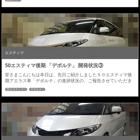
みんカラ
いていただきましたみんカラユーザー皆様のお陰でエアロパーツ
「アルファード／ヴェルファイア」 部門１位、「エスティマ」部
門１位、「エルグランド」部門１位 、「プリウスα」部門３位を
いただく事が出来ました。アル...
エスティマ
50エスティマ後期 「デポルテ」 開発状況③
皆さまこんにちは本日は、先日ご紹介しました５０エスティマ後
期アエラス車「デポルテ」の進捗状況の、ご報告させていただき
ます♪フロント＆リヤの形もようやく前回から整ってきました、新
50エスティマ
デポルテ
規デザインという事もあり、もう少し作り込みながら変更&修正を
重ねていきますので、今後の仕上がりにもご期待下さい。フロン
トセンターリップは、フラップ形状を新たに採用し、コーナーも
ダクトデザインからリップをやや前方に張り出し全体...