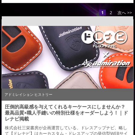
1
2
次へ >>
アドミレイション ヒストリー
圧倒的高級感を与えてくれるキーケースにしませんか？
最高品質×職人手縫いの特別仕様をオーダーしよう！｜ド
レナビ掲載
株式会社三栄書房が企画運営している、ドレスアップナビ、略し
て【ドレナビ】はカーカスタム・ドレスアップの発信型WEBサイ