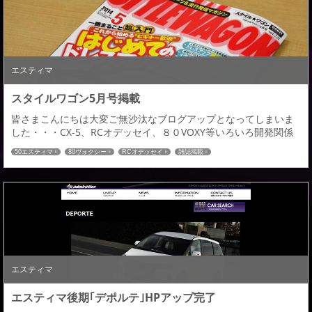
エスティマ
スタイルワゴン5月号掲載
皆さまこんにちは大変ご無沙汰なブログアップとなってしまいま
した・・・CX-5、RCオデッセイ、８０VOXY等いろいろ開発関係
は動いてはおりますが情報公開できておらず申し訳ありませんで
50エスティマ
80ヴォクシー
RCオデッセイ
雑誌掲載
した・・・今日は先日発売したスタイルワゴン5月号の掲載記事を
ご紹介いたします。今月号では、初公開となる８０VOXYの完成予
想CGが掲載されております。表紙はこちらそして初公開８０
VOXY「デポルテ」完成予想CG低床系...
エスティマ
エスティマ後期｢デポルテ｣HPアップ完了