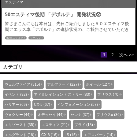
エスティマ
50エスティマ後期 「デポルテ」 開発状況②
皆さまこんにちは本日は、先日ご紹介しました５０エスティマ後
期アエラス車「デポルテ」の進捗状況の、ご報告させていただき
ます♪ようやくフロント＆リヤの形が出来上がってきました、新規
50エスティマ
デポルテ
デザインという事もありまだまだ造形途中の段階となりこれから
作り込みながら変更&修正を重ねていきますので、今後の仕上がり
にもご期待下さい。 このエスティマ後期ではより今までのデポル
1
2
次へ >>
テの存在感をさらに高め、スポーティー感をプラス...
カテゴリ
ヴェルファイア (315)
アルファード (227)
ホイール (127)
イベント (92)
アドミレイション ヒストリー (83)
プリウス (70)
ハリアー (69)
CX-5 (67)
インフォメーション (57)
ヴォクシー (44)
オデッセイ (44)
セレナ (37)
プリウスα (36)
エキゾースト (35)
エスティマ (21)
プラド (18)
エルグランド (18)
CX-8 (16)
LS (15)
エアロパーツ (14)