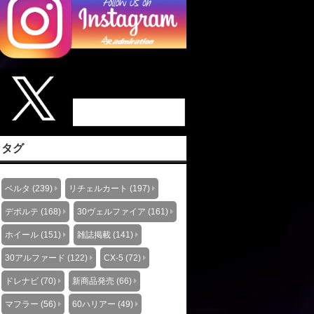
タグ
ベルタ (239)
リチェルカート (197)
デポルテ (168)
30ヴェルファイア (161)
ホイール (151)
雑誌掲載 (141)
30アルファード (122)
CX-5 (72)
ドレナビ (70)
新商品発売 (66)
マフラー (56)
60ハリアー (49)