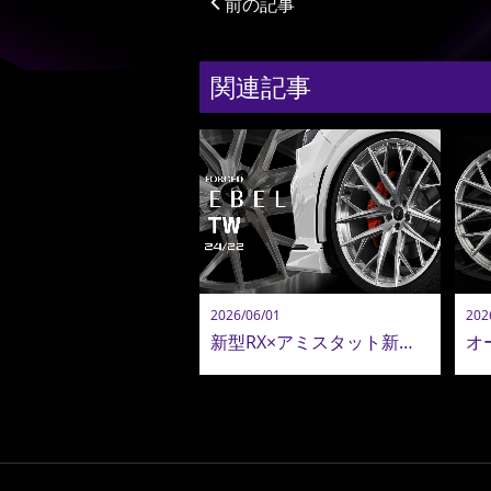
前の記事
関連記事
2026/06/01
202
新型RX×アミスタット新作24インチ鍛造ホイールが圧巻！新型アルヴェル・LM用22インチも追加決定！