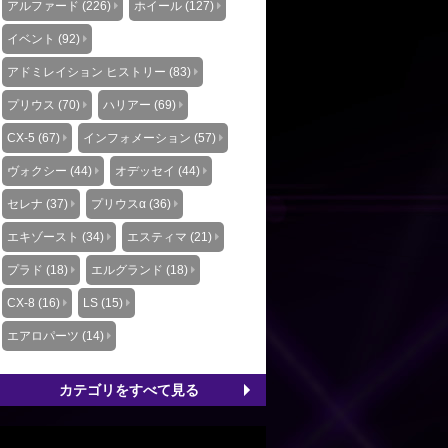
アルファード (226)
ホイール (127)
イベント (92)
アドミレイション ヒストリー (83)
プリウス (70)
ハリアー (69)
CX-5 (67)
インフォメーション (57)
ヴォクシー (44)
オデッセイ (44)
セレナ (37)
プリウスα (36)
エキゾースト (34)
エスティマ (21)
プラド (18)
エルグランド (18)
CX-8 (16)
LS (15)
エアロパーツ (14)
カテゴリをすべて見る