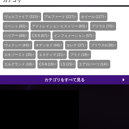
ヴェルファイア (315)
アルファード (227)
ホイール (127)
イベント (92)
アドミレイション ヒストリー (83)
プリウス (70)
ハリアー (69)
CX-5 (67)
インフォメーション (57)
ヴォクシー (44)
オデッセイ (44)
セレナ (37)
プリウスα (36)
エキゾースト (35)
エスティマ (21)
プラド (18)
エルグランド (18)
CX-8 (16)
LS (15)
エアロパーツ (14)
カテゴリをすべて見る