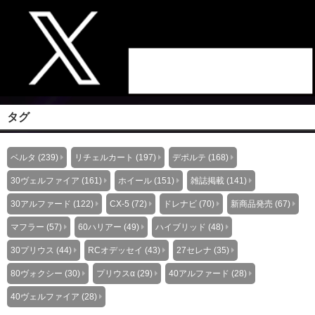
タグ
ベルタ (239)
リチェルカート (197)
デポルテ (168)
30ヴェルファイア (161)
ホイール (151)
雑誌掲載 (141)
30アルファード (122)
CX-5 (72)
ドレナビ (70)
新商品発売 (67)
マフラー (57)
60ハリアー (49)
ハイブリッド (48)
30プリウス (44)
RCオデッセイ (43)
27セレナ (35)
80ヴォクシー (30)
プリウスα (29)
40アルファード (28)
40ヴェルファイア (28)