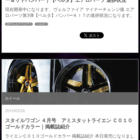
ー＆リヤバンパー｜【ベルタ】エアロパーツ 進捗状況
現在開発中になります、ヴェルファイア マイナーチェンジ後 エア
ロパーツ第3弾【ベルタ】バンパーＫＩＴの進捗状況になります。
フロントデザインは前期モデルを踏襲しながらもポイントとして
30ヴェルファイア
ベルタ
純正メッキパーツを流用し後期らしさをスポイルすることなくフ
ォグＢＯＸのデザインの見直しなど低重心フォルムへと進化させ
ています。リヤバンパーはベルタ３作目としてバンパー上部まで
大きくデザインを取り入れた新規デザインとしてリ...
ホイール
2019/03/26
スタイルワゴン ４月号 アミスタットライエン Ｃ０１０
ゴールドカラー｜掲載誌紹介
ライエンＣ０１０ゴールドカラー 掲載誌紹介 本日発売になりまし