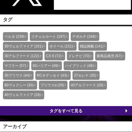
タグ
ベルタ (239)
リチェルカート (197)
デポルテ (168)
30ヴェルファイア (161)
ホイール (151)
雑誌掲載 (141)
30アルファード (122)
CX-5 (72)
ドレナビ (70)
新商品発売 (67)
マフラー (57)
60ハリアー (49)
ハイブリッド (48)
30プリウス (44)
RCオデッセイ (43)
27セレナ (35)
80ヴォクシー (30)
プリウスα (29)
40アルファード (28)
40ヴェルファイア (28)
タグをすべて見る
アーカイブ