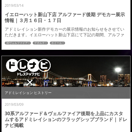
2019/03/14
イエローハット新山下店 アルファード後期 デモカー展示
情報｜３月１６日・１７日
アドミレイション新作デモカーの展示情報のお知らせをさせてい
ただきます。イエローハット新山下店にて下記の期間、アルファ
ードM/C後「リチェルカート」デモカーを展示いたします。この
30ヴェルファイア
デポルテ
ホイール
展示では先日発売したばかりのアミスタットライエンＣ０１0の新
色ゴールドカラー２色［ブラックスクリットゴールドマシニン
グ］と［ファインゴールド］を装着しての展示となります。皆様
この機会の是非お立ちよりいただければと思います。 ...
アドミレイション ヒストリー
2019/03/09
30系アルファード＆ヴェルファイア後期を上品にカスタ
ムするアドミレイションのフラッグシップブランド｜ドレ
ナビ掲載