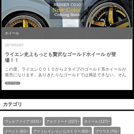
の絶妙な配色コントラストとゴールドの奥に見えるマシニ...
ホイール
2019/03/01
ライエン史上もっとも贅沢なゴールドホイール が登
場！！
この度、ライエンＣ０１０から２タイプのゴールド系ホイールが
発売になります。ありきたりなゴールドでは満足できない、そん
なカスタマイズ思考の強いエゴイストな方々に向けたアミスタッ
ホイール
トの新色となります。どちらもゴールドクリアを施した通常の単
色ゴールド塗装では表現できない、鮮やかな発色と深みが特徴の
ゴールドカラーとなります。商品の詳細も含めあらためてご案内
させていただきます。発売予定：３月中旬 アミスタット...
カテゴリ
ヴェルファイア (315)
アルファード (227)
ホイール (127)
イベント (92)
アドミレイション ヒストリー (83)
プリウス (70)