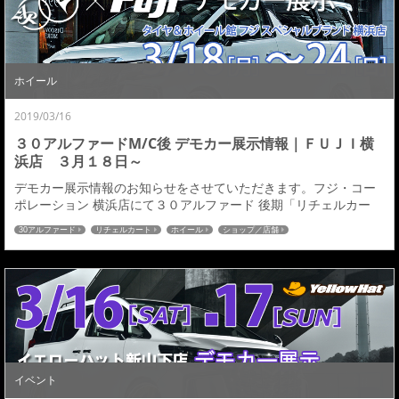
ホイール
2019/03/16
３０アルファードM/C後 デモカー展示情報｜ＦＵＪＩ横
浜店 ３月１８日～
デモカー展示情報のお知らせをさせていただきます。フジ・コー
ポレーション 横浜店にて３０アルファード 後期「リチェルカー
ト」デモカーを下記の期間展示させていただきます。この展示で
30アルファード
リチェルカート
ホイール
ショップ／店舗
は先日発売したばかりのアミスタットライエンＣ０１0の新色ゴー
ルドカラー２色［ブラックスクリットゴールドマシニング］と
［ファインゴールド］を装着しての展示となります。皆様この機
会の是非お立ちよりいただければと思います。 展示期...
イベント