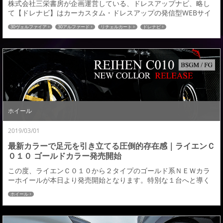
株式会社三栄書房が企画運営している、ドレスアップナビ、略し
て【ドレナビ】はカーカスタム・ドレスアップの発信型WEBサイ
ト。ドレナビにてヴェルファイア＆アルファード の記事が掲載さ
30ヴェルファイア
30アルファード
リチェルカート
ドレナビ
れましたのでご紹介させていただきます。 これまでにも数々のヒ
ット作を生み出してきたアドミレイション。その30後期プログラ
ムに、ブランドのフラッグシップラインであるリチェルカートが
いよいよ発売だ。』・・・ →続きはこちら←ド...
ホイール
2019/03/01
最新カラーで足元を引き立てる圧倒的存在感｜ライエンＣ
０１０ ゴールドカラー発売開始
この度、ライエンＣ０１０から２タイプのゴールド系ＮＥＷカラ
ーホイールが本日より発売開始となります。特別な１台へと導く
圧倒的な存在感が魅力となる新色のゴールドカラーとなります。
ホイール
【ブラックスクリットゴールドマシニング／ＢＳＧＭ】ブラック
スクリットマシニングをベースにクリアーゴールドを施したライ
エン史上もっとも贅沢なカラーとなります。ブラックとゴールド