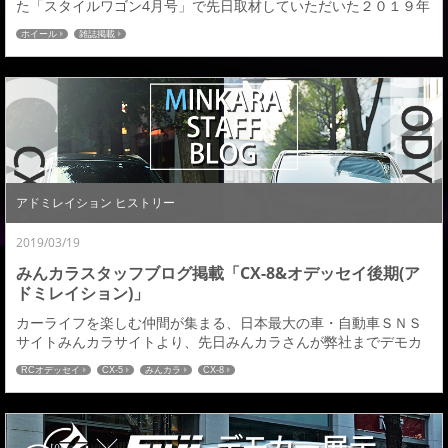
た「スタイルワゴン4月号」で先日取材していただいた２０１９年
ライエンＣ０１０ニューカラーを掲載していただきましたのでご
ホイール
雑誌掲載
紹介させていただきます。 装着デモカーはadmirationデポルテ/
リチェルカート 30アルファード後期ありきたりなゴールドでは満
足できない、そんなカスタマイズ思考の強いエゴイストな方々に
向けたアミスタットの新色とな...
アドミレイション ヒストリー
2019/03/19
みんカラスタッフブログ掲載「CX-8&オデッセイ後期(ア
ドミレイション)」
カーライフを楽しむ仲間が集まる、日本最大の車・自動車ＳＮＳ
サイトみんカラサイトより、先日みんカラさんが弊社までデモカ
ーのＣＸ－８とＲＣオデッセイ後期のカスタマイズパーツの取材
RCオデッセイ
CX-5
みんカラ
CX-8
にきていただいた時のブログ記事が「みんカラスタッフブログ」
でアップされておりますのでご紹介させていただきます。 →詳し
くはこちら←