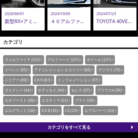
2026/06/01
2024/10/09
2024/07/23
新型RX×アミスタット新作24インチ鍛造ホイールが圧巻！新型アルヴェル・LM用22インチも追加決定！
４０アルファード202ブラック／089プラチナホワイトパールマイカ エアロパーツ装着イメージ
TOYOTA 40VELLFIRE/Executive Lounge・Z Premier CUSTOM BODY KIT 40ヴェルファイア アドミレイション エアロパーツ カスタム PV
カテゴリ
ヴェルファイア (315)
アルファード (227)
ホイール (127)
イベント (92)
アドミレイション ヒストリー (83)
プリウス (70)
ハリアー (69)
CX-5 (67)
インフォメーション (57)
ヴォクシー (44)
オデッセイ (44)
セレナ (37)
プリウスα (36)
エキゾースト (35)
エスティマ (21)
プラド (18)
エルグランド (18)
CX-8 (16)
LS (15)
エアロパーツ (14)
カテゴリをすべて見る