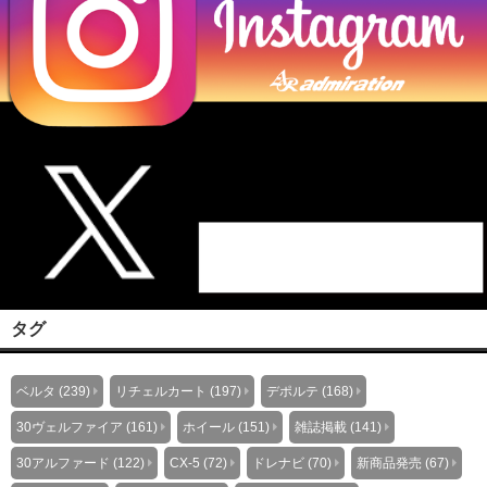
タグ
ベルタ (239)
リチェルカート (197)
デポルテ (168)
30ヴェルファイア (161)
ホイール (151)
雑誌掲載 (141)
30アルファード (122)
CX-5 (72)
ドレナビ (70)
新商品発売 (67)