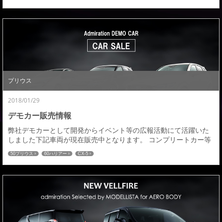
に加飾されたメッキデザインが今までにない迫力を醸し出し、カ
スタマイズを加速させるスタイリングとなった新型アルファー
ド。高級感はそのままにアルファードの上質な佇まいをさらに引
き出すアドミレイションらしいエアロカスタマイズを是非...
プリウス
2018/01/29
デモカー販売情報
弊社デモカーとして開発からイベント等の広報活動にて活躍いた
しました下記車両が現在販売中となります。 コンプリートカー等
の販売を目的とした車両ではないオンリーワンのアドミレイショ
50プリウス
60ハリアー
CX-5
ンデモカーになります。車両ご購入をご検討中の皆様、アドミレ
イションのデモカーも是非、選択肢の一つとしてご検討いただけ
ればと思いますどうぞよろしくお願いいたします。 ■５０プリウ
ス ■６０ハリアー後期 ■cx-5 KF系 詳細...