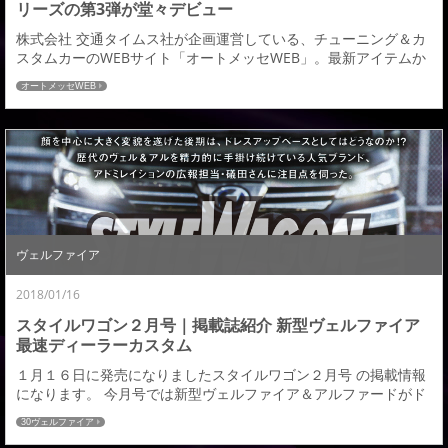
リーズの第3弾が堂々デビュー
株式会社 交通タイムス社が企画運営している、チューニング＆カ
スタムカーのWEBサイト「オートメッセWEB」。最新アイテムか
らお役立ち情報までを毎日更新！オートメッセWEBにてアミスタ
オートメッセWEB
ット ライエンC010の記事が掲載されましたのでご紹介させていた
だきます。 「アミスタット」がダブルピアスや波状模様を使った
先進ホイールを投入 →続きはこちら←オートメッセWEB：アミス
タットの記事一覧はこちら≫
ヴェルファイア
2018/01/16
スタイルワゴン２月号｜掲載誌紹介 新型ヴェルファイア
最速ディーラーカスタム
１月１６日に発売になりましたスタイルワゴン２月号 の掲載情報
になります。 今月号では新型ヴェルファイア＆アルファードがド
レスアップ誌としては最速で特集が掲載された号になるのですが
30ヴェルファイア
アドミレイションでも１２月２５日発表となった日、本誌の取材