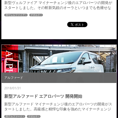
新型ヴェルファイア マイナーチェンジ後のエアロパーツの開発が
スタートしました。その斬新気鋭のオーラといつまでも色褪せな
い唯一無二の圧倒的な存在感。特徴的なメッキのかたまり感を主
30ヴェルファイア
デポルテ
張したダンベルデザイン、このダイナミックなデザインをさらに
進化させるアドミレイションらしいエアロカスタマイズを是非ご
期待下さい。発売時期や開発の進捗状況などはまたブログの方で
ご紹介させていただきます。皆様どうぞよろしくお願い...
アルファード
2018/01/31
新型アルファード エアロパーツ 開発開始
新型アルファード マイナーチェンジ後のエアロパーツの開発がス
タートしました。高級感と精悍な印象を強めたマイナーチェンジ
後、さらに大型化されたフロントグリルにそれを強調する縦基調
30アルファード
デポルテ