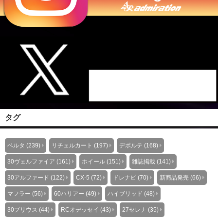
タグ
ベルタ (239)
リチェルカート (197)
デポルテ (168)
30ヴェルファイア (161)
ホイール (151)
雑誌掲載 (141)
30アルファード (122)
CX-5 (72)
ドレナビ (70)
新商品発売 (66)
マフラー (56)
60ハリアー (49)
ハイブリッド (48)
30プリウス (44)
RCオデッセイ (43)
27セレナ (35)