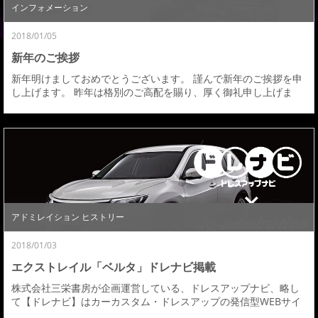
インフォメーション
2018/01/05
新年のご挨拶
新年明けましておめでとうございます。 謹んで新年のご挨拶を申
し上げます。 昨年は格別のご高配を賜り、厚く御礼申し上げま
す。 本年も変わらぬご愛顧の程、よろしくお願い申し上げます。
お蔭様で、アドミレイションは24年目を迎えることができまし
た。 これもひとえに皆様からのご支援の賜物と、心より感謝いた
しております。 2018年は、自動運転レベルや安全機能の進化が注
目され、また車載用のアプリやスマホとの...
アドミレイション ヒストリー
2018/01/03
エクストレイル「ベルタ」ドレナビ掲載
株式会社三栄書房が企画運営している、ドレスアップナビ、略し
て【ドレナビ】はカーカスタム・ドレスアップの発信型WEBサイ
ト。ドレナビにてエクストレイル「ベルタ」エアロカスタムの記