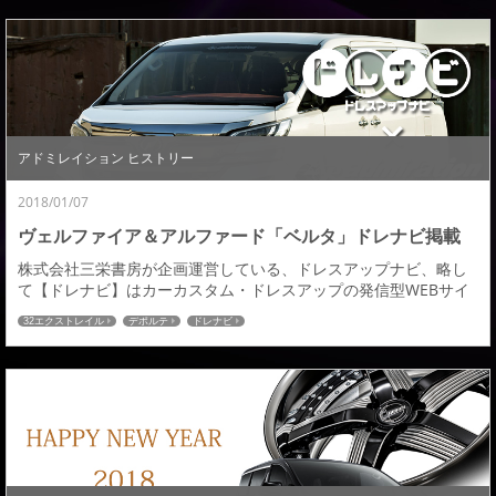
を車両と合わせてさせていただきましたのでご紹介させていただ
きます。 デポルテのイメージイラストも掲載。あくまでも現時点
のイメージ画ですがアドミレイションでも車両入...
アドミレイション ヒストリー
2018/01/07
ヴェルファイア＆アルファード「ベルタ」ドレナビ掲載
株式会社三栄書房が企画運営している、ドレスアップナビ、略し
て【ドレナビ】はカーカスタム・ドレスアップの発信型WEBサイ
ト。ドレナビにてヴェルファイア＆アルファード「ベルタ」エア
32エクストレイル
デポルテ
ドレナビ
ロカスタムの記事が掲載されましたのでご紹介させていただきま
す。 ヴェル＆アル純正パーツも活かしたエアロメイク！ | ヴェル
ファイア & アルファード最新エアロパーツ →続きはこちら←ドレ
ナビ：アドミレイションの記事一覧はこち...