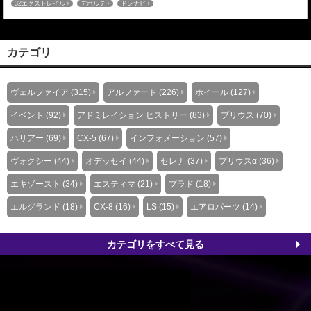
32エクストレイル
デポルテ
ドレナビ
事が掲載されましたのでご紹介させていただきます。 純正比17ミ
リダウン！ エクストレイルを実用的都会派仕様に・・・ →続きは
こちら←ドレナビ：アドミレイションの記事一覧はこちら≫
カテゴリ
ヴェルファイア (315)
アルファード (226)
ホイール (127)
イベント (92)
アドミレイション ヒストリー (83)
プリウス (70)
ハリアー (69)
CX-5 (67)
インフォメーション (57)
ヴォクシー (44)
オデッセイ (44)
セレナ (37)
プリウスα (36)
エキゾースト (34)
エスティマ (21)
プラド (18)
エルグランド (18)
CX-8 (16)
LS (15)
エアロパーツ (14)
カテゴリをすべて見る