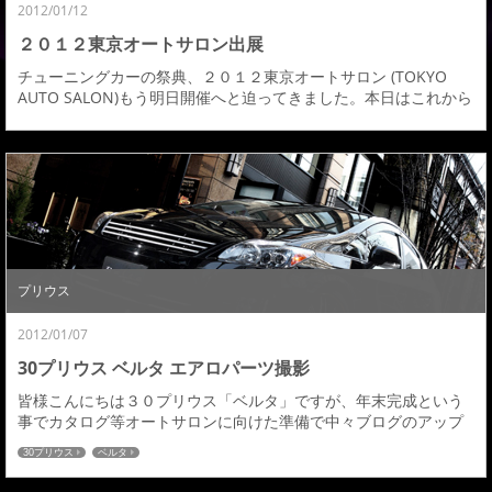
2012/01/12
２０１２東京オートサロン出展
チューニングカーの祭典、２０１２東京オートサロン (TOKYO
AUTO SALON)もう明日開催へと迫ってきました。本日はこれから
搬入へと向かい、皆様に来ていただき喜んでいただけるようブー
スを完成させてきます。エアロパーツからインテリアまでトータ
ルコーディネイトされた車両として展示いたしますので是非皆
様、来場の際はアドミレイションブースまでお越し下さい。展示
車両ヴェルファイア後期（黒）エアロ：「...
プリウス
2012/01/07
30プリウス ベルタ エアロパーツ撮影
皆様こんにちは３０プリウス「ベルタ」ですが、年末完成という
事でカタログ等オートサロンに向けた準備で中々ブログのアップ
ができなく申し訳ありませんでした。弊社広告、ＷＥＢ用の撮
30プリウス
ベルタ
影、雑誌媒体の撮影も無事終わり後はオートサロン出展を残すと
ことなりました。まずは弊社プロカメラマンによるロケ撮影、こ