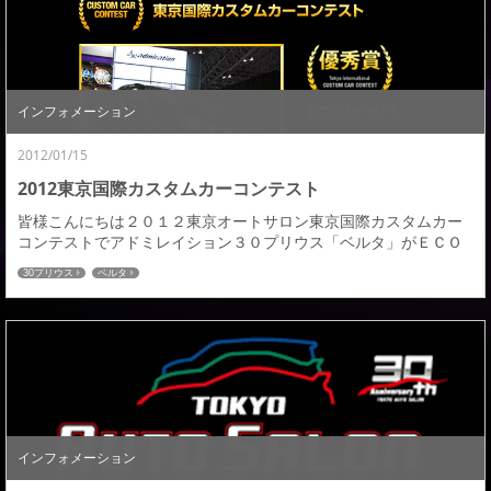
ただいたお客様からも非常に高い評価をしていただいていると感
じ、さらなるステップアップの弾みになりました。さら...
インフォメーション
2012/01/15
2012東京国際カスタムカーコンテスト
皆様こんにちは２０１２東京オートサロン東京国際カスタムカー
コンテストでアドミレイション３０プリウス「ベルタ」がＥＣＯ
カー部門で優秀賞を受賞しました。昨年のヴェルファイアに続き
30プリウス
ベルタ
今年も受賞させていただき、数ある展示車の中から選ばれ投票し
ていただきました皆様ありがとうございます。関連情報URL :
https://www.admiration.ne.jp/products/index.php/searc...
インフォメーション