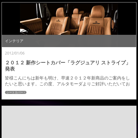
の他の写真はＨＰプリウス「ベルタ」フォトギャラリーにて見れ
ます。フロントバンパーは今までのベルタを継承したバンパ...
インテリア
2012/01/06
２０１２ 新作シートカバー「ラグジュアリ ストライプ」
発表
皆様こんにちは新年も明け、早速２０１２年新商品のご案内をし
たいと思います。この度、アルタモーダよりご好評いただいてお
りますシートカバーにＮＥＷデザイン「ストライプ」が発売する
シートカバー
運びとなりました。新作はストライプを基調とした高級感の中に
も格調美あるデザインとなり。ダブルステッチや生地の切り返し
をを多様し、アルタモーダらしいアイデンティティ豊かなラグジ
ュアリ感を高めたデザインとなっています。厳選したマテ...