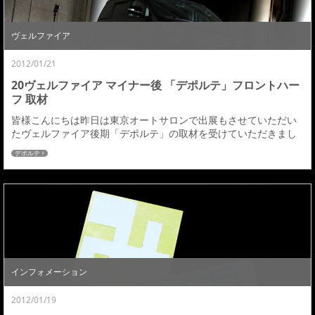
ヴェルファイア
2012/01/21
20ヴェルファイア マイナー後 「デポルテ」フロントハー
フ 取材
皆様こんにちは昨日は東京オートサロンで出展もさせていただい
たヴェルファイア後期「デポルテ」の取材を受けていただきまし
た。雑誌はスタイルワゴンです。東京は昨日は初雪で生憎の天気
デポルテ
でしたが、寒い中編集部、カメラマンの方々にご協力いただき無
事取材も終える事ができました。有難うございます。今回残念な
事にオートサロンにもこの取材にもリヤハーフが間にあいません
でしたので、後期用デポルテはフロントハーフのみの装着...
インフォメーション
2012/01/19