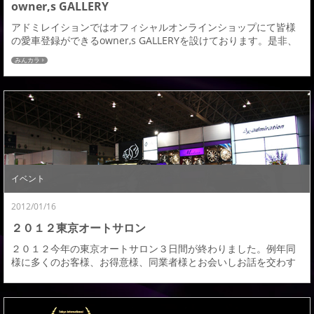
owner,s GALLERY
アドミレイションではオフィシャルオンラインショップにて皆様
の愛車登録ができるowner,s GALLERYを設けております。是非、
皆様の愛車登録お待ちしております。owner,s GALLERY登録はこ
みんカラ
ちら登録条件アドミレイションの製品が装着されている事（エア
ロパーツ・インテリア・その他なんでも結構です）※弊社の商品が
特定できないような画像はご遠慮下さい。登録（添付）ファイル
は３００KBまでとなり...
イベント
2012/01/16
２０１２東京オートサロン
２０１２今年の東京オートサロン３日間が終わりました。例年同
様に多くのお客様、お得意様、同業者様とお会いしお話を交わす
事ができ、刺激を受けながらも、もっともっと向上心を高めてが
んばらなくてはいけないと思う３日間でした。又、展示させてい
ただいたヴェルファイア後期とプリウス・プリウスαも来場してい