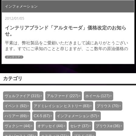
インフォメーション
2012/01/05
インテリアブランド「アルタモーダ」価格改定のお知ら
せ。
平素は、弊社製品をご愛顧いただきまして誠にありがとうござい
ます。すでにご承知のことと存じますが、ここ数年の原油価格の
高騰を受け、弊社製品に使用する各種原材料に関しても度重なる
インテリア
値上げがございました。その都度、弊社におきましても諸経費の
削減をはじめとする企業努力により価格の維持に努力してまいり
ましたが、弊社単独での努力では抗し難い状況となってきており
ます。つきましては、誠に不本意ではございますが、製品...
カテゴリ
ヴェルファイア (315)
アルファード (227)
ホイール (127)
イベント (92)
アドミレイション ヒストリー (83)
プリウス (70)
ハリアー (69)
CX-5 (67)
インフォメーション (57)
ヴォクシー (44)
オデッセイ (44)
セレナ (37)
プリウスα (36)