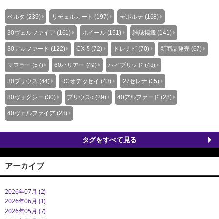
ベルタ (239)
リチェルカート (197)
デポルテ (168)
30ヴェルファイア (161)
ホイール (151)
雑誌掲載 (141)
30アルファード (122)
CX-5 (72)
ドレナビ (70)
新商品発売 (67)
マフラー (57)
60ハリアー (49)
ハイブリッド (48)
30プリウス (44)
RCオデッセイ (43)
27セレナ (35)
80ヴォクシー (30)
プリウスα (29)
40アルファード (28)
40ヴェルファイア (28)
タグをすべて見る
アーカイブ
2026年07月 (2)
2026年06月 (1)
2026年05月 (7)