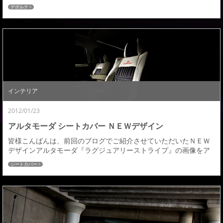
前回と違い今回はフロントグリル装着＆野外での撮影の為、デザ
デポルテ
イン等もわかりやすいと思いますので少し多めに画像アップしま
す。ＶＥＬＬＦＩＲＥ ＤＥＰＯＲＴＥ ＭＣ後◆フロントハーフス
ポイラー［ＡＢＳ製］￥４６，０００（素地）￥６２，０００
（塗装済）3月下旬～発売予定◆サイドステップ［ＡＢ...
インテリア
2012/01/23
アルタモーダ シートカバー ＮＥＷデザイン
皆様こんばんは、前回のブログでご紹介させていただいたＮＥＷ
デザインアルタモーダ『ラグジュアリーストライプ』の画像をア
ップさせていただきます。装着画像はヴェルファイアラムース：
シートカバー
ブラック×ＳＳＰＵ：アイボリー×レッドステッチストライプ基調
とし、センターとサイド部でストライプ柄に変化を持たせ、高級
感の中にも他とは違うオリジナリティー溢れるデザインとしたＮ
ＥＷデザインです。価格ラムース×ＳＳＰＵ２列￥８１...