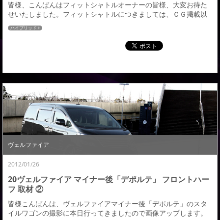
皆様、こんばんはフィットシャトルオーナーの皆様、大変お待た
せいたしました。フィットシャトルにつきましては、ＣＧ掲載以
降、お問合せも増えてきておりながらも、中々開発中の画像をア
ハイブリッド
ップできなく、申し訳ありませんでした。昨日デモカーが完成
し、本日広告用ロケ撮影に早朝より行ってきましたのでスタッフ
撮影による写真をアップさせていただきます。このロケ撮影のプ
ロカメラマンによる写真は後日、ホームページのフォトギャ...
ヴェルファイア
2012/01/26
20ヴェルファイア マイナー後「デポルテ」 フロントハー
フ 取材 ②
皆様こんばんは、ヴェルファイアマイナー後「デポルテ」のスタ
イルワゴンの撮影に本日行ってきましたので画像アップします。