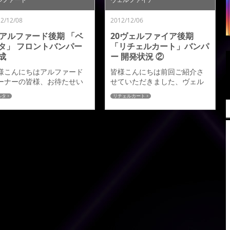
ので楽しみにしていて下さ
します。それと、今回ベルタ
。リチェルカート ＬＳ前期■
リヤバンパーＶ２用のディフ
2/12/08
2012/12/06
.
ューザーガーニッシュ（ロー
マウントＬＥ...
0アルファード後期 「ベ
20ヴェルファイア後期
タ」 フロントバンパー
「リチェルカート」バンパ
成
ー 開発状況 ②
様こんにちはアルファード
皆様こんにちは前回ご紹介さ
ーナーの皆様、お待たせい
せていただきました、ヴェル
しました。アルファード後
ファイア後期「リチェルカー
ルタ
リチェルカート
「ベルタ」フロントバンパ
ト」の開発状況になります、
完成です。塗装が仕上が
少しづつですが造型も進んで
、取り付けをいたしまし
きていますので進捗状況をご
、とり急ぎご紹介いたしま
紹介します。画像の通り、リ
♪今後は、撮影や取材をして
チェルカートの特徴の一つで
ただき、詳細等、画像もど
もある、開口部の格子デザイ
どんアップをさせていただ
ンが入り、リチェルカートら
ますので楽しみにしていて
しい雰囲気が出てきたと思い
さい。お問合せをいただい
ます。格子部分は前期が縦４
おります発売時期につきま
本に対し後期は５本になって
ては決まり次第後日発ご報
います。特徴がより強調され
いたします。ご検討中の皆
存在感を際立たせています。
、どうぞ宜...
格子デザイ...