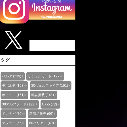
タグ
ベルタ (239)
リチェルカート (197)
デポルテ (168)
30ヴェルファイア (161)
ホイール (151)
雑誌掲載 (141)
30アルファード (122)
CX-5 (72)
ドレナビ (70)
新商品発売 (66)
マフラー (56)
60ハリアー (49)