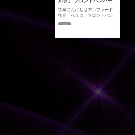
ルタ」 フロントバンパー
皆様こんにちはアルファード
後期「ベルタ」フロントバン
パーですがようやくデモカー
ベルタ
用が完成し、本日塗装に入り
ました！前期同様に塗分けも
施し、近日中に装着画像もア
ップさせていただきます。完
成が楽しみです♪発売時期、価
格等の詳細につきましては決
まり次第ご報告させていただ
きます。