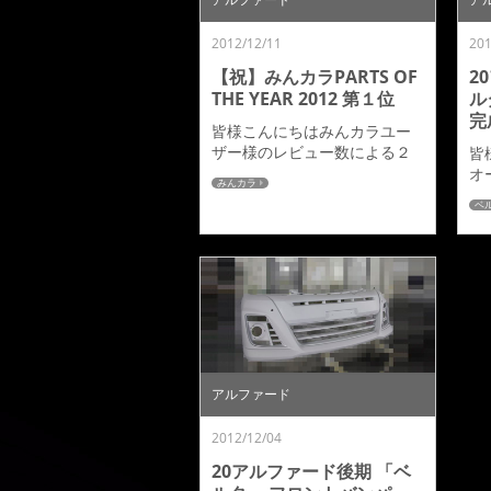
思います。編集部スタッフさ
す
ん、カメラマンさんいつもあ
い
2012/12/11
201
りがとうござい...
フ..
【祝】みんカラPARTS OF
2
THE YEAR 2012 第１位
ル
完
皆様こんにちはみんカラユー
ザー様のレビュー数による２
皆
０１２ランキングがみんカラ
オ
みんカラ
ＨＰにて発表されました。ア
た
ベ
ドミレイションではレビュー
期
を書いていただきましたみん
ー
カラユーザー皆様のお陰でエ
り
アロパーツ「アルファード／
た
ヴェルファイア」 部門１位、
す
「エスティマ」部門１位、
い
「セレナ」部門５位をいただ
ん
く事が出来ました。これも、
き
ひとえに皆様のおかげと感謝
下
アルファード
しております。この場をかり
て
てお礼申し上げます。これか
し
2012/12/04
らも皆様に...
告
様
20アルファード後期 「ベ