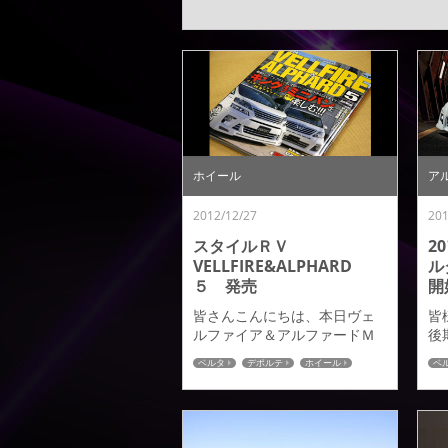
ホイール
ア
2012/12/27
201
スタイルＲＶ
2
VELLFIRE&ALPHARD
ル
５ 発売
開
皆さんこんにちは、本日ヴェ
皆
ルファイア＆アルファードＭ
後
ＯＯＫ誌、■スタイルＲＶ
だ
ベルタ
デポルテ
ホイール
ベ
VELLFIRE&ALPHARD ５が発売
様
になりました。アドミレイシ
た
ョンも前回ブログにてご紹介
し
したように取材をしていただ
り