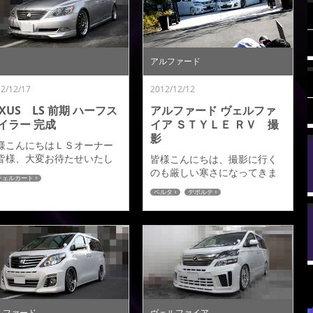
だきます。発売時期：２月
を装着されている、又はこれ
旬～予定ご注文をいただき
から購入をご検討されている
した順番にて発送をさせて
お客様に向けたアドミレイシ
ただきます。※受注生産商品
ョンからのご提案商品となり
為、ご注文状況により、上
アルファード
ます。【装着済／ＬＥＤ消灯
発売時期以降のお届けにな
時】【装着済／ＬＥＤ点灯
場合もございますのでご了
2/12/17
2012/12/12
時】Ｖ２バン...
下さい。※前期オーナーの皆
純正...
EXUS LS 前期 ハーフス
アルファード ヴェルファ
イラー 完成
イア ＳＴＹＬＥ ＲＶ 撮
影
様こんにちはＬＳオーナー
皆様、大変お待たせいたし
皆様こんにちは、撮影に行く
した。ＬＥＸＵＳ ＬＳ前期
のも厳しい寒さになってきま
チェルカート
リチェルカート」フロント
したが先日アルファード後期
ベルタ
デポルテ
ーフ完成です。塗装が仕上
とヴェルファイア後期２台で
り、取り付けをいたしまし
の取材をしていただきまし
のでとり急ぎご紹介いたし
た。アルファードは完成した
す♪カーボンパーツも装着さ
ばかりの後期用「ベルタ」に
こだわりを感じさせるスタ
なり、ヴェルファイアは後期
リングとなっています。今
用「デポルテ」になります。
は、撮影や取材をしていた
今回のブログは完成後、初め
き、詳細等、画像もどんど
ての取材ですのでアルファー
アップをさせていただきま
ドをピックアップしてご紹介
ルファード
ヴェルファイア