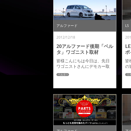
いており、掲載されておりま
た
すので誌面の一部をご紹介さ
上
せていただきます。今回は新
ま
作、アルファード後期「ベル
い
タ」＆ヴェルファイア後期
の
アルファード
LS
「デポルテ」が表紙は飾らせ
記
ていただきました。表紙の撮
る
2012/12/18
201
影と一緒に撮影した誌面...
承
様も
20アルファード後期「ベル
L
タ」ワゴニスト取材
ポ
皆様こんにちは今日は、先日
皆
ワゴニストさんにデモカー取
の
材をしていただきましたの
ま
ベルタ
リ
で、ご紹介をさせていただき
「
ます。撮影車両はアルファー
ハ
ド後期「ベルタ」となりま
が
す。掲載号の発売は１２月下
た
旬発売号にてご紹介していた
ま
だけます。これで１２月下旬
れ
には三栄書房のスタイルＲＶ
イ
とワゴニストの２誌でご紹介
後
をしていただけますのでどち
だ
らも是非ご覧いただければと
ん
アルファード
ア