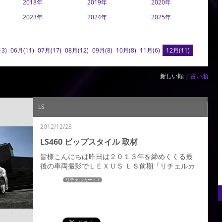
2018年
2019年
2020年
2023年
2024年
2025年
13)
06月(11)
07月(17)
08月(12)
09月(8)
10月(8)
11月(6)
12月(11)
新しい順 |
古い順
LS
2012/12/28
LS460 ビップスタイル 取材
皆様こんにちは昨日は２０１３年を締めくくる最
後の車両撮影でＬＥＸＵＳ ＬＳ前期「リチェルカ
ート」フロントハーフの取材をＶＩＰ ＳＴＹＬＥ
リチェルカート
編集部にしていただきましたのでご紹介します。
シンプルながら力強く、美しいラインワークでＬ
Ｓの高級感を損なうことなく、存在感を高めてく
れています。カーボンパーツもスポーツマインド