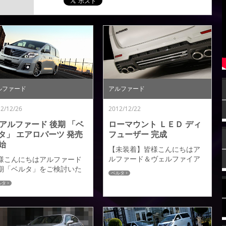
を意識させた本物志向の見せ方の一つですのでお
勧めです。次回はプロが撮った弊社広告用ロケ...
ルファード
アルファード
2/12/26
2012/12/22
0アルファード 後期 「ベ
ローマウント ＬＥＤ ディ
タ」 エアロパーツ 発売
フューザー 完成
始
【未装着】皆様こんにちはア
ルファード＆ヴェルファイア
様こんにちはアルファード
「ベルタ」リヤバンパーＶ２
期「ベルタ」をご検討いた
ベルタ
用オプションパーツとなる注
いておりますオーナーの皆
ルタ
目度抜群のローマウントＬＥ
大変おまたせいたしまし
Ｄディフューザーが完成いた
。発売時期が決定いたしま
しましたのでご紹介いたしま
たので本日１２月２６日よ
す。こちらの商品は、すでに
オーダーを受付けさせてい
「ベルタ」リヤバンパーＶ２