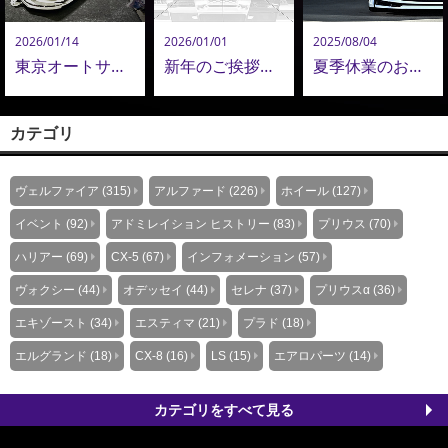
2026/01/14
2026/01/01
2025/08/04
東京オートサロン2026 ご来場御礼 KUHL & ADMIRATION
新年のご挨拶｜2026謹賀新年
夏季休業のお知らせ
カテゴリ
ヴェルファイア (315)
アルファード (226)
ホイール (127)
イベント (92)
アドミレイション ヒストリー (83)
プリウス (70)
ハリアー (69)
CX-5 (67)
インフォメーション (57)
ヴォクシー (44)
オデッセイ (44)
セレナ (37)
プリウスα (36)
エキゾースト (34)
エスティマ (21)
プラド (18)
エルグランド (18)
CX-8 (16)
LS (15)
エアロパーツ (14)
カテゴリをすべて見る