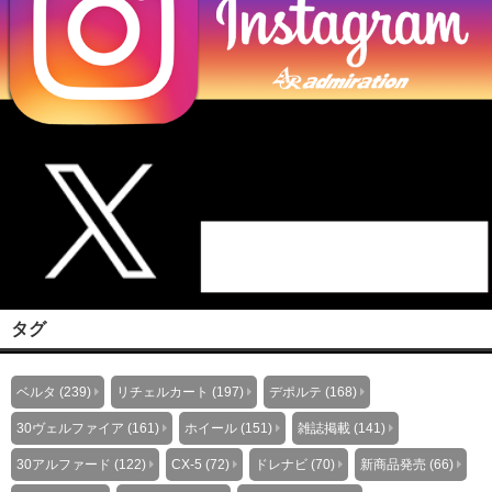
タグ
ベルタ (239)
リチェルカート (197)
デポルテ (168)
30ヴェルファイア (161)
ホイール (151)
雑誌掲載 (141)
30アルファード (122)
CX-5 (72)
ドレナビ (70)
新商品発売 (66)