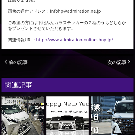
画像の送付アドレス：infohp@admiration.ne.jp
ご希望の方には下記みんカラステッカーの２種のうちどちらか
をプレゼントさせていただきます。
関連情報URL :
http://www.admiration-onlineshop.jp/
前の記事
次の記事
関連記事