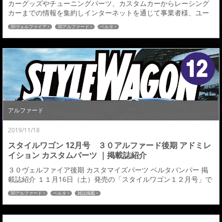
カーグッズやチューニングパーツ、カスタムカーからレーシング
カーまでの情報を集約しインターネットを通じて事業者様、ユー
ザー様に情報提供〜販売、部品の取り付けまでをサポートする日
30ヴェルファイア
30アルファード
ベルタ
本最大級のカスタムカー＆パーツ通販サイトの【モタガレ】さん
にアドミレイションの新作エアロパーツアルファード＆ヴェルフ
ァイア用エアロキットが紹介されましたのでお知らせ致します。
１、登場間もない待望のアルファード後期用 要注目の...
アルファード
2019/11/18
スタイルワゴン 12月号 ３０アルファード後期 アドミレ
イション カスタムパーツ ｜掲載誌紹介
３０ヴェルファイア後期 カスタマイズパーツ ベルタバンパー 掲
載誌紹介 １１月16日（土）発売の「スタイルワゴン１２月号」で
３０アルファード後期 Beltaバンパーを掲載していただきましたの
30アルファード
ベルタ
雑誌掲載
でご紹介させていただきます。 アドミレイションのアルファード
が１２月の表紙を飾らさせていただきました。詳しくは是非ご購
読宜しくお願いします。 その他のパブリシティ紹介はこちら≫≫