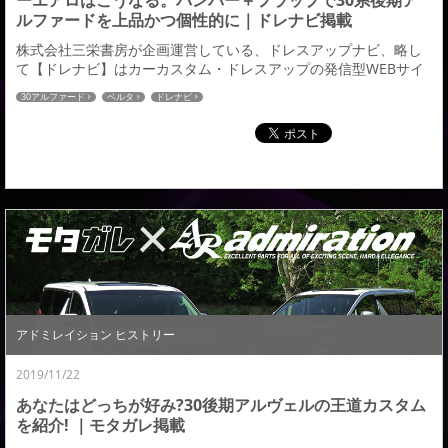
ーエアロはこうなる。バンパー＋フラップで30系後期ア
ルファードを上品かつ個性的に｜ドレナビ掲載
株式会社三栄書房が企画運営している、ドレスアップナビ、略し
て【ドレナビ】はカーカスタム・ドレスアップの発信型WEBサイ
ト。ドレナビにてヴェルファイアの記事が掲載されましたのでご
30アルファード
ベルタ
ドレナビ
紹介させていただきます。 純正を踏襲しつつ、より精悍、豪奢
に。Belta／ALPHARDベルタ／アルファード（30系後期エアログ
レード対応） →続きはこちら←ドレナビ：アドミレイションの記
事一覧はこちら≫
アドミレイション ヒストリー
2019/11/22
あなたはどっちが好み?30後期アルヴェルの王道カスタム
を紹介! ｜モタガレ掲載