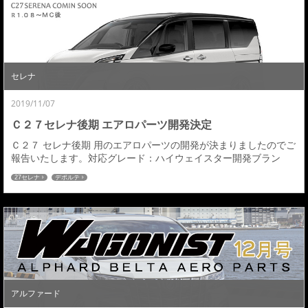
セレナ
2019/11/07
Ｃ２７セレナ後期 エアロパーツ開発決定
Ｃ２７ セレナ後期 用のエアロパーツの開発が決まりましたのでご
報告いたします。対応グレード：ハイウェイスター開発ブラン
ド：ＤＥＰＯＲＴＥ/デポルテ 発売時期：未定（お問い合わせくだ
27セレナ
デポルテ
さい）詳細等は未定となりますが、１１月より開発がスタートし
ます。今後進展があり次第ブログの方で告知していきますので、
新型セレナオーナーの皆様ご期待いただくとともに、意見、要望
も随時承っておりますのでどうぞ宜しく願いたしま...
アルファード