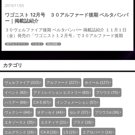
2019/11/05
ワゴニスト 12月号 ３０アルファード後期 ベルタバンパ
ー｜掲載誌紹介
３０ヴェルファイア後期 ベルタバンパー 掲載誌紹介 １１月１日
（金）発売の「ワゴニスト１２月号」で３０アルファード後期
Beltaバンパーを掲載していただきましたのでご紹介させていただ
30アルファード
ベルタ
雑誌掲載
きます。 詳しくは是非ご購読宜しくお願いします。 その他のパブ
リシティ紹介はこちら≫≫
カテゴリ
ヴェルファイア (315)
アルファード (227)
ホイール (127)
イベント (92)
アドミレイション ヒストリー (83)
プリウス (70)
ハリアー (69)
CX-5 (67)
インフォメーション (57)
ヴォクシー (44)
オデッセイ (44)
セレナ (37)
プリウスα (36)
エキゾースト (35)
エスティマ (21)
プラド (18)
エルグランド (18)
CX-8 (16)
LS (15)
エアロパーツ (14)