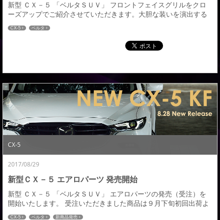
新型 ＣＸ－５ 「ベルタＳＵＶ」 フロントフェイスグリルをクロ
ーズアップでご紹介させていただきます。大胆な装いを演出する
力強く、エレガントな独自の横基調としたラインで存在感あるデ
CX-5
ベルタ
ザインに、グリル全体の質感を高める縦３連は絶妙なバランスで
構成された奥行き感のある立体的な造形美を与え、シグネチャー
グリルをより洗練されたフロントフェイスに引き立てます。また
エンブレム部のセンサーを残すデザインとしています...
CX-5
2017/08/29
新型ＣＸ－５ エアロパーツ 発売開始
新型 ＣＸ－５ 「ベルタＳＵＶ」 エアロパーツの発売（受注）を
開始いたします。 受注いただきました商品は９月下旬初回出荷よ
り順次発送予定となります。 ＣＸ－５のエアロパーツをご検討し
CX-5
ベルタ
新商品発売