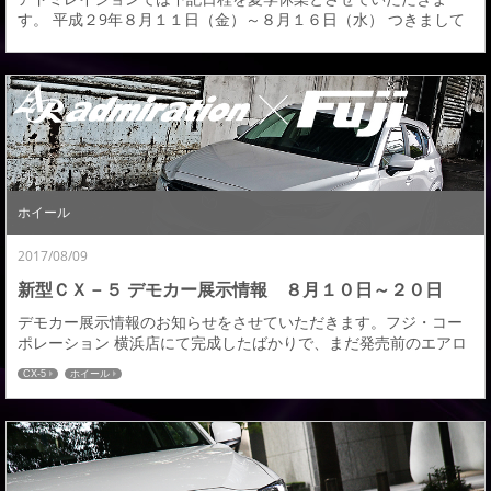
す。 平成２9年８月１１日（金）～８月１６日（水） つきまして
は、夏季休業期間中は生産工場が休業となります為、通常よりも
納期にお時間を頂戴致します。 夏季休業以降に随時生産発送を行
って参りますので、商品到着 までお待ち頂きますよう、何卒お願
い申し上げます。 尚、同休日中のお電話でのお問い合わせはお休
みさせていただきます。 FAX・ 電子メール...
ホイール
2017/08/09
新型ＣＸ－５ デモカー展示情報 ８月１０日～２０日
デモカー展示情報のお知らせをさせていただきます。フジ・コー
ポレーション 横浜店にて完成したばかりで、まだ発売前のエアロ
パーツを装着した新型ＣＸ－5デモカーを下記の期間展示させてい
CX-5
ホイール
ただきます。 展示期間：8月10日（水）～８月20日（日） 装着ホ
イールはアミスタット ライエンＭ０７とＳ０５を装着。マシニン
グによる重厚感と上質感をまとったアミスタットのこだわりホイ
ールライエンを実際に見ていただきご検討...