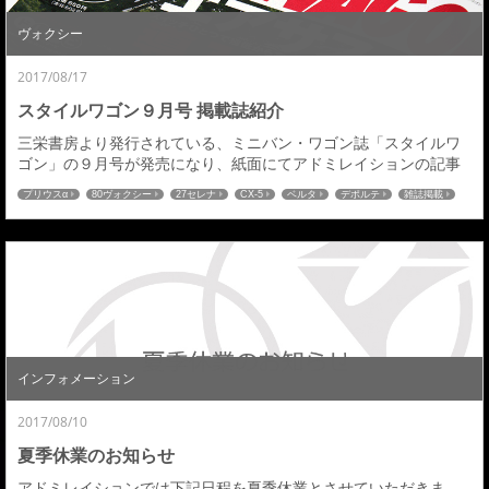
ヴォクシー
2017/08/17
スタイルワゴン９月号 掲載誌紹介
三栄書房より発行されている、ミニバン・ワゴン誌「スタイルワ
ゴン」の９月号が発売になり、紙面にてアドミレイションの記事
を掲載していただきましたので紹介させていただきます。今月号
プリウスα
80ヴォクシー
27セレナ
CX-5
ベルタ
デポルテ
雑誌掲載
ではＭクラスミニバンの特集で取材を受けました。デモカー等の
新商品紹介はありませんでしたが、新型ヴォクシーの完成予想Ｃ
Ｇ初公開になります。今回のＣＧは前期モデルを継承したモデフ
ァイデザインになりますので今後さらにデザインの変更を...
インフォメーション
2017/08/10
夏季休業のお知らせ
アドミレイションでは下記日程を夏季休業とさせていただきま