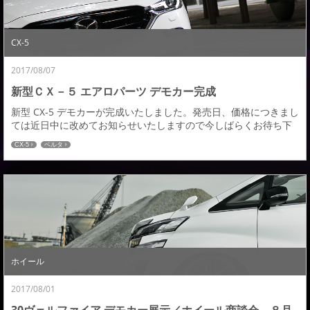
CX-5
2017/08/07
新型ＣＸ－５ エアロパーツ デモカー完成
新型 CX-5 デモカーが完成いたしました。発売日、価格につきまし
ては近日中に改めてお知らせいたしますので今しばらくお待ち下
さい。また、ロケ撮影画像、取材画像など詳細な情報もどんどん
CX-5
ベルタ
アップしてきますのでご期待下さい。デモカーはオーバーフェン
ダー含めボディー色をベースに仕立てましたが、各パーツ黒樹脂
パーツを生かした塗り分けも可能なデザインとなっておりますの
で、また改めて塗装の塗り分け例なんかも紹介し...
ホイール
2017/08/01