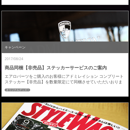
ている皆様、どうぞよろしくお願いいたします。 MAZDA CX-5
KFEP/KF5P/KF2P H29.02～ 【発売商品】■フロントハーフスポイ
ラー 純正の「シンプルで研ぎ澄まされた美しさ」を生かしながら
もダクト＆...
キャンペーン
2017/08/24
商品同梱【非売品】ステッカーサービスのご案内
エアロパーツをご購入のお客様にアドミレイション コンプリート
ステッカー【非売品】を数量限定にて同梱させていただいおりま
すサービスですがご好評につき追加分が本日入荷しましたのでサ
オリジナルグッズ
ービスの再開をさせていただきます。 同梱条件：エアロパーツ３
点ＫＩＴ（フロント＋サイド＋リヤ）同時注文分に限り ※サイド
ステップの商品設定がない車種につきましてはフロント+リアの2
点での同梱となります。ゴールド色のＣＯＭＰＬ...