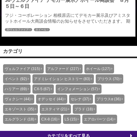
30ヴェルファイア デモカー展示／ホイール商談会 ８月
５日～６日
フジ・コーポレーション 相模原店にてデモカー展示及びアミスタ
ットホイール大商談会情報のお知らせをさせていただきます。 期
間：８月５日（土）～８月６日（日） 装着ホイールはアミスタッ
30ヴェルファイア
ホイール
ト ライエンＭ０７とＳ０５を装着。マシニングによる重厚感と上
質感をまとったアミスタットのこだわりホイールライエンを実際
に見ていただきご検討いただければと思います。店内にもアミス
タットホイールを多数展示しております。イベン...
カテゴリ
ヴェルファイア (315)
アルファード (227)
ホイール (127)
イベント (92)
アドミレイション ヒストリー (83)
プリウス (70)
ハリアー (69)
CX-5 (67)
インフォメーション (57)
ヴォクシー (44)
オデッセイ (44)
セレナ (37)
プリウスα (36)
エキゾースト (35)
エスティマ (21)
プラド (18)
エルグランド (18)
CX-8 (16)
LS (15)
エアロパーツ (14)
カテゴリをすべて見る