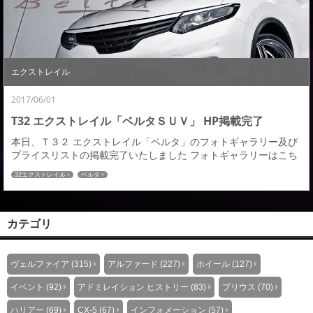
よる重厚感と上質感をまとったアミスタットのこだ...
エクストレイル
2017/06/01
T32 エクストレイル「ベルタＳＵＶ」 HP掲載完了
本日、Ｔ３２ エクストレイル「ベルタ」のフォトギャラリー及び
プライスリストの掲載完了いたしました フォトギャラリーはこち
ら≫≫ プライスリストはこちら≫≫ Ｔ３２エクストレイルのエア
32エクストレイル
ベルタ
ロパーツをご検討中の皆様、ご検討の程どうぞ宜しくお願いいた
します。
カテゴリ
ヴェルファイア (315)
アルファード (227)
ホイール (127)
イベント (92)
アドミレイション ヒストリー (83)
プリウス (70)
ハリアー (69)
CX-5 (67)
インフォメーション (57)