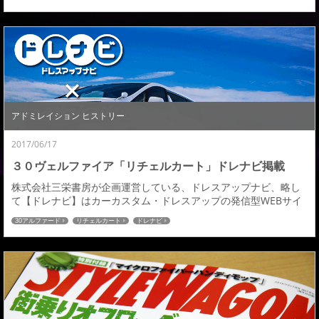
０プリウスの詳細はこちら≫≫50プリウスにベストマッチなライ
エンＭ０７も紹介していただいております。プリウスの最新情報
満載スタイルＲＶ プリウス NO8、皆様是非ご購読宜しくお願いい
たします。 パブリシティ紹介ページへ...
アドミレイション ヒストリー
2017/06/17
３０ヴェルファイア「リチェルカート」ドレナビ掲載
株式会社三栄書房が企画運営している、ドレスアップナビ、略し
て【ドレナビ】はカーカスタム・ドレスアップの発信型WEBサイ
ト。ドレナビにて３０３０ヴェルファイア「リチェルカート」エ
30アルファード
リチェルカート
ドレナビ
アロカスタムの記事が掲載されましたのでご紹介させていただき
ます。 アドミレイション・リチェルカートから30ヴェルファイア
標準グレード用エアロが堂々デビュー!! →続きはこちら←ドレナ
ビ：アドミレイションの記事一覧はこちら≫