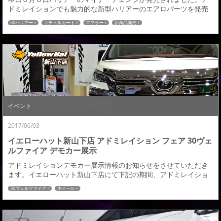
ドミレイションでも魅力的な新型ハリアーのエアロパーツを発売
出来るよう開発が決まりました。今回のマイナーチェンジでデザ
60ハリアー
リチェルカート
マフラー
新商品発売
インでの大きな変更がないもののロアグリルの開口面積が増えた
ことで全体的に水平基調な印象が増して迫力あるフォルム感が高
まり一段と個性を強調したデザインになりましたね。 ターボ車が
追加されSUVでも走りの選択肢が増える等、グレード...
イベント
2017/06/03
イエローハット新山下店 アドミレイション フェア 30ヴェ
ルファイア デモカー展示
アドミレイションデモカー展示情報のお知らせをさせていただき
ます。イエローハット新山下店にて下記の期間、アドミレイショ
ンデモカーを展示いたします。通常よりもお買い得なキャンペー
30ヴェルファイア
ホイール
ンを行っておりますので是非、皆さまお立ちよりいただければと
思います。 期間：６月３日（土）～６月１１日（日） 装着ホイー
ルはアミスタット ライエンＭ０７とＳ０５を装着。マシニングに