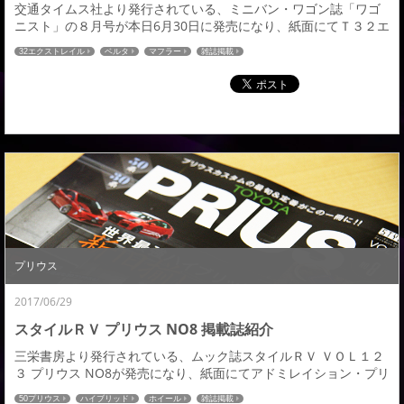
交通タイムス社より発行されている、ミニバン・ワゴン誌「ワゴ
ニスト」の８月号が本日6月30日に発売になり、紙面にてＴ３２エ
クストレイルと３０アルファード＆ヴェルファイア用フロントパ
32エクストレイル
ベルタ
マフラー
雑誌掲載
イプを掲載していただきましたので紹介させていただきます。エ
クストレイルは『ＳＵＶホットスタイル』ページで紹介していた
だきました。また同ページにて新型ＣＸ－５情報も紹介していた
だいております。Ｔ３２ エクストレイルの詳細はこ...
プリウス
2017/06/29
スタイルＲＶ プリウス NO8 掲載誌紹介
三栄書房より発行されている、ムック誌スタイルＲＶ ＶＯＬ１２
３ プリウス NO8が発売になり、紙面にてアドミレイション・プリ
ウスを掲載していただきましたので紹介させていただきます。５
50プリウス
ハイブリッド
ホイール
雑誌掲載