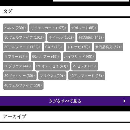
タグ
ベルタ (239)
リチェルカート (197)
デポルテ (168)
30ヴェルファイア (161)
ホイール (151)
雑誌掲載 (141)
30アルファード (122)
CX-5 (72)
ドレナビ (70)
新商品発売 (67)
マフラー (57)
60ハリアー (49)
ハイブリッド (48)
30プリウス (44)
RCオデッセイ (43)
27セレナ (35)
80ヴォクシー (30)
プリウスα (29)
40アルファード (28)
40ヴェルファイア (28)
タグをすべて見る
アーカイブ