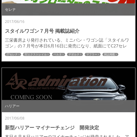
セレナ
2017/06/16
スタイルワゴン７月号 掲載誌紹介
三栄書房より発行されている、ミニバン・ワゴン誌「スタイルワ
ゴン」の７月号が本日6月16日に発売になり、紙面にてC27セレ
ナ・エクストレイル・フロントパイプを掲載していただきました
27セレナ
32エクストレイル
ベルタ
デポルテ
マフラー
雑誌掲載
ので紹介させていただきます。セレナは６月号に続き７月号では
『Ｃ２７セレナカスタム最前線』特集ページで紹介していただき
ました。Ｃ２７セレナの詳細はこちら≫≫最新デモカー図鑑Ｔ３
２エクストレイルの詳細はこちら≫≫ピックアップア...
ハリアー
2017/06/08
新型ハリアー マイナーチェンジ 開発決定
本日６月８日ハリアーのマイナーチェンジが発売されました。ア