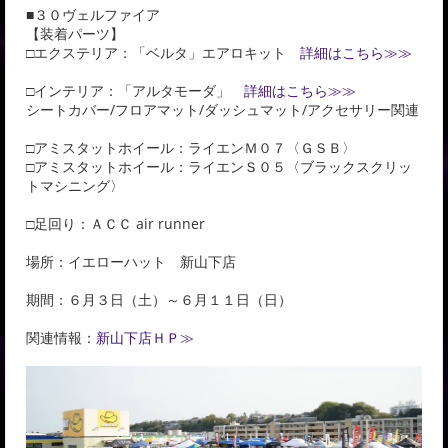
■３０ヴェルファイア
【装着パーツ】
□エクステリア：「ベルタ」エアロキット
詳細はこちら≫≫
□インテリア：「アルタモーダ」
詳細はこちら≫≫
シートカバー/フロアマット/ダッシュマット/アクセサリー関連
□アミスタットホイール：ライエンＭ０７〈ＧＳＢ〉
□アミスタットホイール：ライエンＳ０５〈ブラックスクリッ
トマシニング〉
□足回り：ＡＣＣ air runner
場所：イエローハット 新山下店
期間：６月３日（土）～６月１１日（日）
関連情報：
新山下店ＨＰ≫