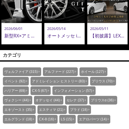
2026/06/01
2026/05/14
2026/05/11
新型RX×アミスタット新作24インチ鍛造ホイールが圧巻！新型アルヴェル・LM用22インチも追加決定！
オートメッセ in 愛知にて初披露。AMISTAD 新鍛造ホイール「GEEBEL TW」
【初披露】LEXUS RX プロトモデル、オートメッセ in 愛知 2026 にて初アンベール
カテゴリ
ヴェルファイア (315)
アルファード (227)
ホイール (127)
イベント (92)
アドミレイション ヒストリー (83)
プリウス (70)
ハリアー (69)
CX-5 (67)
インフォメーション (57)
ヴォクシー (44)
オデッセイ (44)
セレナ (37)
プリウスα (36)
エキゾースト (35)
エスティマ (21)
プラド (18)
エルグランド (18)
CX-8 (16)
LS (15)
エアロパーツ (14)