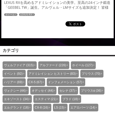
LEXUS RXを高めるアドミレイションの美学。至高の24インチ鍛造
「GEEBEL TW」誕生。アルヴェル・LMサイズも追加決定！ 皆様
こんにちは！今回は、大注目のフラッグシップSUV「レクサス
ホイール
LEXUS RX
RX」のカスタムシーンを揺るがす、究極の新作ホイール情報をお
届けします。 アミスタットから待望の鍛造新シリーズとして
「GEEBEL（ジーベル）」が誕生。その記念すべき第一作目となる
モデル「GEEBEL TW...
カテゴリ
ヴェルファイア (315)
アルファード (226)
ホイール (127)
イベント (92)
アドミレイション ヒストリー (83)
プリウス (70)
ハリアー (69)
CX-5 (67)
インフォメーション (57)
ヴォクシー (44)
オデッセイ (44)
セレナ (37)
プリウスα (36)
エキゾースト (34)
エスティマ (21)
プラド (18)
エルグランド (18)
CX-8 (16)
LS (15)
エアロパーツ (14)